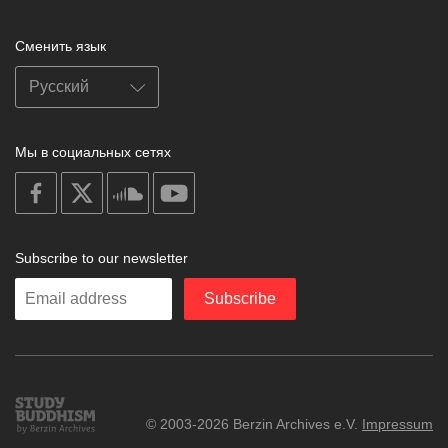
Сменить язык
Мы в социальных сетях
on
on
on
on
facebook
X
soundcloud
youtube
Subscribe to our newsletter
Enter
Subscribe
your
email
Study
© 2003-2026 Berzin Archives e.V.
Impressum
Buddhism