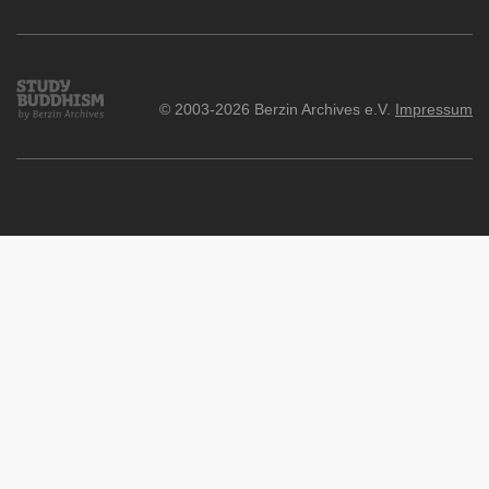
email
Study
© 2003-2026 Berzin Archives e.V.
Impressum
Buddhism
Home