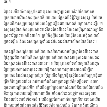
នេះ។
ថ្ងៃនេះយើងចាំបាច់ត្រូវតែដោះស្រាយបញ្ហាប្រឈមសំរាប់ថ្ងៃអនាគត
ប្រកបដោយវិធានការប្រាកដនិយមដោយផ្អែកលើទិដ្ឋិវិទ្យាសាស្រ្ត មិនមែន
ផ្អែកលើការសូត្របន់ស្រន់ដែលជំរុញឡើងដោយភាពភ័យខ្លាចនោះឡើយ។
សព្វសត្វដែលកំពុងរួមរស់នៅលើភពផែនដីនេះគឺមានសម្ព័ន្ធភាពរវាងគ្នានឹង
គ្នាទៅវិញទៅមកមិនដាច់។ គ្រប់កិច្ចអ្វីដែលយើងធ្វើតែងជះឥទ្ធិពលដល់
អ្នកឯទៀត និងដល់សព្វសត្វទាំងអស់ដែលរស់នៅលើភពផែនដីនេះ។
មនុស្សគឺជាសត្វតែមួយគត់ដែលមានអំណាចអាចបំផ្លាញផែនដីនេះបាន
ប៉ុន្តែត្រូវដឹងថាយើងគឺជាសត្វតែមួយគត់ដែលមានសមត្ថភាពអាចការពារ
ថែរក្សាភពផែនដីនេះបានផងដែរ។ យើងត្រូវតែទប់ទល់ជាមួយនឹងបញ្ហា
ប្រែប្រួលអាកាសធាតុនេះដោយធ្វើការសហការគ្នាជាសកលដើម្បីជា
ប្រយោជន៍ដល់មនុស្សគ្រប់រូប ប៉ុន្តែយើងក៍ត្រូវធ្វើនូវអ្វីដែលយើងត្រូវធ្វើនៅ
ត្រឹមកំរិបុគ្គលផងដែរ រាប់ចាប់តាំងពីសកម្មភាពប្រចាំថ្ងៃឡើងទៅ ឧបមា
ដូចជាការប្រើប្រាស់ទឹក តើយើងគ្រប់គ្រងកាកសំណល់និងរបស់ដែលយើង
មិនត្រូវការដោយរបៀបណាជាដើម ទាំងអស់នេះសុទ្ធតែមានលទ្ធផល
និងផលប៉ះពាល់ទាំងអស់។ យើងត្រូវតែការពារថែរក្សាបរិឋានរបស់យើង
ឳ្យក្លាយទៅជាផ្នែកមួយនៃជីវិតប្រចាំថ្ងៃរបស់យើង និងត្រូវធ្វើការសិក្សា