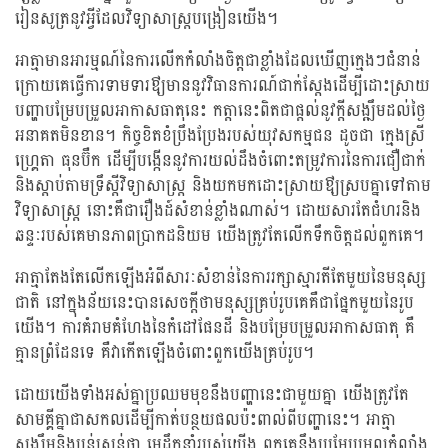
រៀនសូត្រនូវអ្វីដែលវិទ្យាសាស្រ្តបង្រៀនយើង។
អាត្មាមានអារម្មណ៍នៃការលើកកំលាំងចិត្តជាខ្លាំងដែលឃើញក្មេងៗជំនាន់
ក្រោយគេធ្វើការទាមទារឳ្យមាននូវវិធានការណ៍ជាក់ស្តែងដើម្បីដោះស្រាយ
បញ្ហាបម្រែបម្រួលអាកាសធាតុនេះ កត្តានេះពិតជាផ្តល់នូវក្តីសង្ឍឹមដល់ថ្ងៃ
អនាគតមិនខាន។ កិច្ចខិតខំប្រឹងប្រែងរបស់យុវសកម្មជន ដូចជា ក្មេងស្រី
ហ្គ្រេតា ធុនប៊ឺក ដើម្បីបង្កើននូវការយល់ដឹងចំពោះតម្រូវការនៃការជឿជាក់
និងស្តាប់តាមទ្រឹស្តីវិទ្យាសាស្រ្ត និងយកមកដោះស្រាយឳ្យស្របគ្នាទៅតាម
វិទ្យាសាស្រ្ត នោះគឺជារឿងដ៍សំខាន់ខ្លាំងណាស់។ ដោយសារតែជំហរនិង
ឆន្ទៈរបស់គេមានភាពប្រាកដនិយម យើងត្រូវតែលើកទឹកចិត្តដល់ពួកគេ។
អាត្មាតែងតែលើកឡើងអំពីសារៈសំខាន់នៃការរក្សាស្មារតីតែមួយនៃមនុស្ស
ជាតិ នៅក្នុងន័យនេះបានសេចក្តីថាមនុស្សគ្រប់រូបគេគឺជាផ្នែកមួយនៃរូប
យើង។ ការគំរាមគំហែងនៃកំដៅផែនដី និងបម្រែបម្រួលអាកាសធាតុ គឺ
គ្មានព្រំដែនទេ គឺវាកើតឡើងចំពោះពួកយើងគ្រប់រូប។
ដោយយើងទាំងអស់គ្នាប្រឈមមុខនឹងបញ្ហានេះជាមួយគ្នា យើងត្រូវតែ
សាមគ្គីគ្នាជាសកលដើម្បីកាត់បន្ថយផលប៉ះពាល់ពីបញ្ហានេះ។ អាត្មា
សង្ឃឹមនិងបន់ស្រន់ថា មេដឹកនាំរបស់យើង ពួកគេនឹងប្រមែប្រមូលកំលាំង