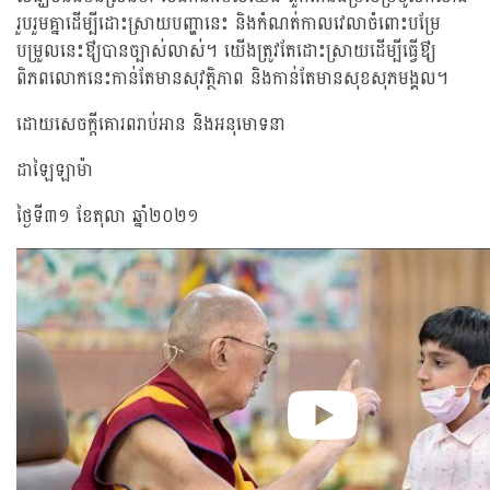
រួបរួមគ្នាដើម្បីដោះស្រាយបញ្ហានេះ និងកំណត់កាលវេលាចំពោះបម្រែ
បម្រួលនេះឳ្យបានច្បាស់លាស់។ យើងត្រូវតែដោះស្រាយដើម្បីធ្វើឳ្យ
ពិភពលោកនេះកាន់តែមានសុវត្ថិភាព និងកាន់តែមានសុខសុភមង្គល។
ដោយសេចក្តីគោរពរាប់អាន និងអនុមោទនា
ដាឡៃឡាម៉ា
ថ្ងៃទី៣១ ខែតុលា ឆ្នាំ២០២១