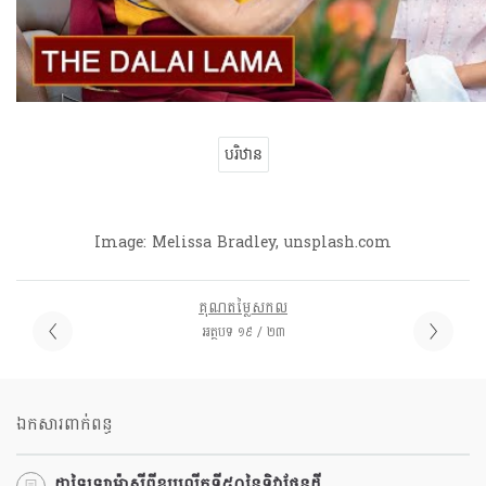
បរិឋាន
Image: Melissa Bradley, unsplash.com
គុណតម្លៃសកល
អត្ថបទ ១៩ / ២៣
ឯកសារពាក់ពន្ធ
ដាឡៃឡាម៉ាស្តីពីខួបលើកទី៥០នៃទិវាផែនដី