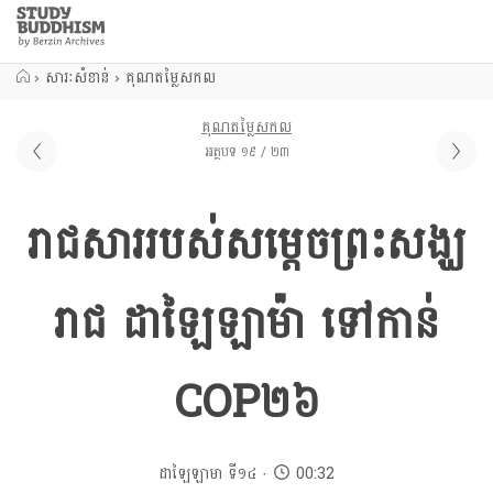
Close
Study
Buddhism
Home
›
សារៈសំខាន់
›
គុណតម្លៃសកល
គុណតម្លៃសកល
អត្ថបទ ១៩ / ២៣
រាជសាររបស់សម្តេចព្រះសង្ឃ
រាជ ដាឡៃឡាម៉ា ទៅកាន់
COP២៦
ដាឡៃឡាមា ទី១៤
00:32