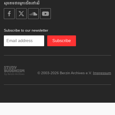
សូមតាមដានពួកយើងនៅលើ
on
on
on
on
facebook
X
soundcloud
youtube
Subscribe to our newsletter
Enter
Subscribe
your
email
Study
© 2003-2026 Berzin Archives e.V.
Impressum
Buddhism
Home