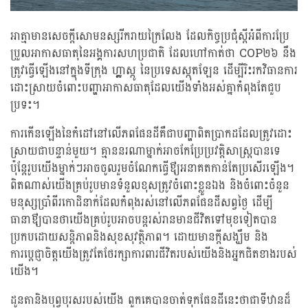
អាត្មាមានសេចក្តីសោមនស្សរីករាយក្រៃលែង ដែលកិច្ចប្រជុំស្តីអំពីការប្រែ
ប្រួលអាកាសធាតុនៃអង្គការសហប្រជាតិ ដែលហៅកាត់ថា COP២៦ នឹង
ត្រូវធ្វើឡើងនៅក្នុងទីក្រុង ហ្គ្លាស្កូ នៃប្រទេសស្កុតឡែន ដើម្បីរិះរកវិធានការ
ដោះស្រាយចំពោះបញ្ហាអាកាសធាតុដែលយើងទាំងអស់គ្នាកំពុងតែជួប
ប្រទះ។
ការកើនឡើងនៃកំដៅនៅលើភពផែនដីគឺជាបញ្ហាពិតប្រាកដដែលត្រូវដោះ
ស្រាយជាបន្ទាន់មួយ។ គ្មាននរណាម្នាក់អាចកែប្រែប្រវត្តិសាស្រ្តបានទេ
ប៉ុន្តែរូបយើងម្នាក់ៗអាចចូលរួមចំណែកធ្វើឳ្យអនាគតកាន់តែប្រសើរឡើង។
ពិតណាស់យើងគ្រប់រូបមានទំនួលខុសត្រូវចំពោះខ្លួនឯង និងចំពោះចំនួន
មនុស្សប្រាំពីរកោដិនាក់ដែលកំពុងរស់នៅលើភពផែនដីសព្វថ្ងៃ ដើម្បី
ធានាឳ្យបានថាយើងគ្រប់រូបអាចបន្តរស់រានមានជីវិតទៅមុខទៀតបាន
ប្រកបដោយសន្តិភាពនិងសុខសុវត្ថិភាព។ ដោយមានក្តីសង្ឃឹម និង
ការប្តេជ្ញាចិត្តយើងត្រូវតែថែរក្សាការពារជីវិតរបស់យើងនិងអ្នកជិតខាងរបស់
យើង។
ដូនតានិងបុព្វបុរសរបស់យើង ពួកគេបានចាត់ទុកផែនដីនេះថាជាទីឋានដ៏