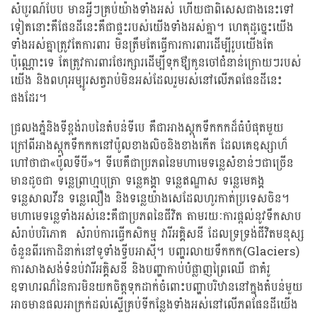
សំបូរណ៍បែប មានអ្វីៗគ្រប់យ៉ាងទាំងអស់ ហើយជាពិសេសជាងនេះទៅ
ទៀតនោះគឺផែនដីនេះគឺជាផ្ទះរបស់យើងទាំងអស់គ្នា។ ហេតុដូច្នេះយើង
ទាំងអស់គ្នាត្រូវតែការពារ មិនត្រឹមតែធ្វើការការពារដើម្បីរូបយើងតែ
ប៉ុណ្ណោះទេ តែត្រូវការពារថែរក្សារដើម្បីទុកឳ្យកូនចៅជំនាន់ក្រោយៗរបស់
យើង និងពហុអម្បូរសត្វរាប់មិនអស់ដែលរួមរស់នៅលើភពផែនដីនេះ
ផងដែរ។
ជ្រលងភ្នំនិងទីខ្ពង់រាបនៃតំបន់ទីបេ គឺជាអាងស្តុកទឹកកកដ៏ធំបំផុតមួយ
ក្រៅពីអាងស្តុកទឹកកកនៅប៉ូលខាងលិចនិងខាងកើត ដែលគេឧស្សាហ៏
ហៅថាជា«ប៉ូលទីបី»។ ទីបេគឺជាប្រភពនៃមហាមេទន្លេសំខាន់ៗជាច្រើន
មានដូចជា ទន្លេព្រាហ្មបុត្រា ទន្លេគង្គា ទន្លេឥណ្ឌាស ទន្លេមេគង្គ
ទន្លេសាលវីន ទន្លេលឿង និងទន្លេយ៉ាងសេដែលហូរកាត់ប្រទេសចិន។
មហាមេទន្លេទាំងអស់នេះគឺជាប្រភពនៃជីវិត តាមរយៈការផ្តល់នូវទឹកសាប
សំរាប់បរិភោគ សំរាប់ការធ្វើកសិកម្ម វារីអគ្គិសនី ដែលទ្រទ្រង់ជីវិតមនុស្ស
ចំនួនពីរកោដិនាក់នៅទូទាំងទ្វីបអាស៊ី។ បញ្ហរលាយទឹកកក(Glaciers)
ការសាងសង់ទំនប់វារីអគ្គិសនី និងបញ្ហាកាប់បំផ្លាញព្រៃឈើ ជាគំរូ
ឧទាហរណ៏នៃការមិនយកចិត្តទុកដាក់ចំពោះបញ្ហាបរិឋាននៅក្នុងតំបន់មួយ
អាចមានផលអាក្រក់ដល់ស្ទើគ្រប់ទីកន្លែងទាំងអស់នៅលើភពផែនដីយើង