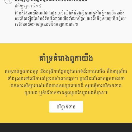
ដាឡៃឡាមា ទី១៤
ផែនដីដែលយើងហៅថាជាផ្ទះរបស់យើងគឺកំពុងស្ថិតនៅក្នុងវិបត្តិ។ការបំពុលនិង
ការកើនឡើងនៃកំពង់ទឹកប៉ះពាល់យើងទាំងអស់គ្នា។មានតែកិច្ចសហប្រតិបត្តិការ
ទេដែលយើងអាចប្រឈមនឹងបញ្ហានេះបាន៕
គាំទ្រគំរោងពួកយើង
លទ្ធភាពក្នុងការរក្សា និងពង្រីកបន្ថែមនូវគេហទំព័ររបស់យើង គឺវាអាស្រ័យ
ទាំងស្រុងទៅលើការគាំទ្ររបស់លោកអ្នក។ ប្រសិនបើលោកអ្នកយល់ថា
ឯកសារសិក្សារបស់យើងមានសារប្រយោជន៏ សូមធ្វើការបរិចាកទាន
មួយដង ឬក៏បរិចាកទានក្នុងមួយខែមួងដងក៏បាន៕
បរិច្ចាគទាន