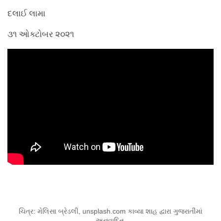
દલાઈ લામા
૩૧ ઓક્ટોબર ૨૦૨૧
ચિત્ર: મેલિસા બ્રેડલી, unsplash.com કાવ્યા શાહ દ્વારા ગુજરાતીમાં
અનુવાદિત.