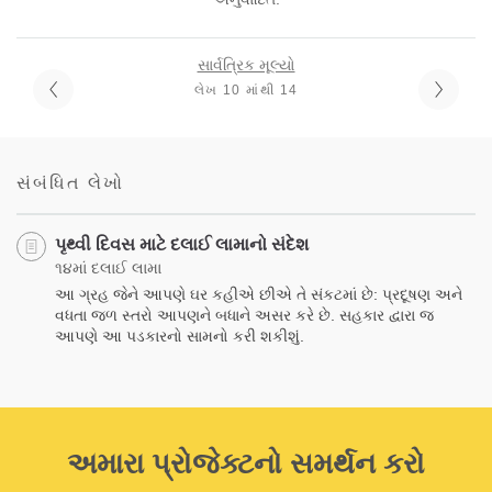
સાર્વત્રિક મૂલ્યો
લેખ 10 માંથી 14
સંબંધિત લેખો
પૃથ્વી દિવસ માટે દલાઈ લામાનો સંદેશ
૧૪માં દલાઈ લામા
આ ગ્રહ જેને આપણે ઘર કહીએ છીએ તે સંકટમાં છે: પ્રદૂષણ અને
વધતા જળ સ્તરો આપણને બધાને અસર કરે છે. સહકાર દ્વારા જ
આપણે આ પડકારનો સામનો કરી શકીશું.
અમારા પ્રોજેક્ટનો સમર્થન કરો