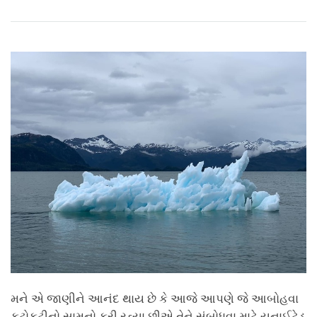
Share
Bookmark
on
facebook
મને એ જાણીને આનંદ થાય છે કે આજે આપણે જે આબોહવા
કટોકટીનો સામનો કરી રહ્યા છીએ તેને સંબોધવા માટે યુનાઈટેડ