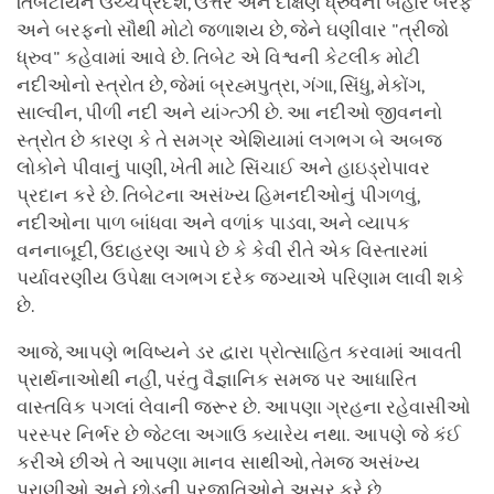
તિબેટીયન ઉચ્ચપ્રદેશ, ઉત્તર અને દક્ષિણ ધ્રુવની બહાર બરફ
અને બરફનો સૌથી મોટો જળાશય છે, જેને ઘણીવાર "ત્રીજો
ધ્રુવ" કહેવામાં આવે છે. તિબેટ એ વિશ્વની કેટલીક મોટી
નદીઓનો સ્ત્રોત છે, જેમાં બ્રહ્મપુત્રા, ગંગા, સિંધુ, મેકોંગ,
સાલ્વીન, પીળી નદી અને યાંગ્ત્ઝી છે. આ નદીઓ જીવનનો
સ્ત્રોત છે કારણ કે તે સમગ્ર એશિયામાં લગભગ બે અબજ
લોકોને પીવાનું પાણી, ખેતી માટે સિંચાઈ અને હાઇડ્રોપાવર
પ્રદાન કરે છે. તિબેટના અસંખ્ય હિમનદીઓનું પીગળવું,
નદીઓના પાળ બાંધવા અને વળાંક પાડવા, અને વ્યાપક
વનનાબૂદી, ઉદાહરણ આપે છે કે કેવી રીતે એક વિસ્તારમાં
પર્યાવરણીય ઉપેક્ષા લગભગ દરેક જગ્યાએ પરિણામ લાવી શકે
છે.
આજે, આપણે ભવિષ્યને ડર દ્વારા પ્રોત્સાહિત કરવામાં આવતી
પ્રાર્થનાઓથી નહીં, પરંતુ વૈજ્ઞાનિક સમજ પર આધારિત
વાસ્તવિક પગલાં લેવાની જરૂર છે. આપણા ગ્રહના રહેવાસીઓ
પરસ્પર નિર્ભર છે જેટલા અગાઉ ક્યારેય નથા. આપણે જે કંઈ
કરીએ છીએ તે આપણા માનવ સાથીઓ, તેમજ અસંખ્ય
પ્રાણીઓ અને છોડની પ્રજાતિઓને અસર કરે છે.