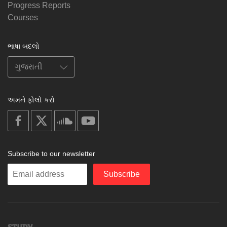
Progress Reports
Courses
ભાષા બદલો
અમને ફોલો કરો
on
on
on
on
facebook
X
soundcloud
youtube
Subscribe to our newsletter
Enter
Subscribe
your
email
Study