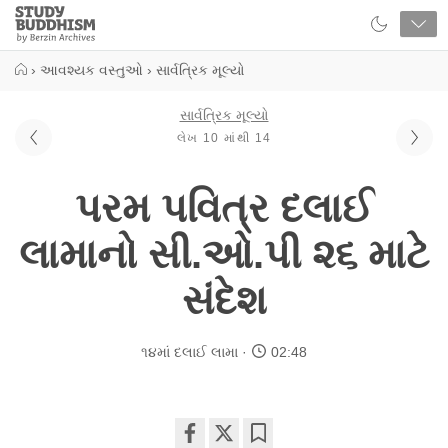
Close
Study
Buddhism
Home
›
આવશ્યક વસ્તુઓ
›
સાર્વત્રિક મૂલ્યો
સાર્વત્રિક મૂલ્યો
લેખ 10 માંથી 14
પરમ પવિત્ર દલાઈ
લામાનો સી.ઓ.પી ૨૬ માટે
સંદેશ
૧૪માં દલાઈ લામા
02:48