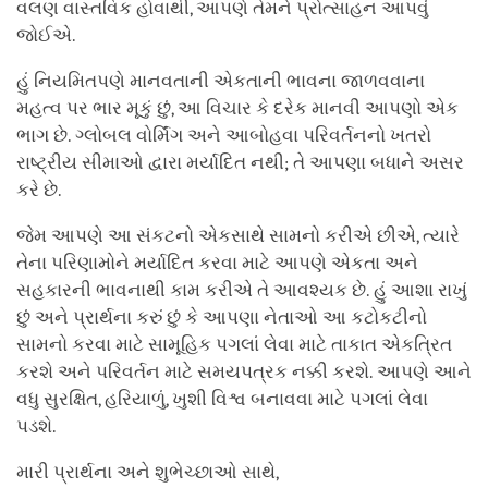
વલણ વાસ્તવિક હોવાથી, આપણે તેમને પ્રોત્સાહન આપવું
જોઈએ.
હું નિયમિતપણે માનવતાની એકતાની ભાવના જાળવવાના
મહત્વ પર ભાર મૂકું છું, આ વિચાર કે દરેક માનવી આપણો એક
ભાગ છે. ગ્લોબલ વોર્મિંગ અને આબોહવા પરિવર્તનનો ખતરો
રાષ્ટ્રીય સીમાઓ દ્વારા મર્યાદિત નથી; તે આપણા બધાને અસર
કરે છે.
જેમ આપણે આ સંકટનો એકસાથે સામનો કરીએ છીએ, ત્યારે
તેના પરિણામોને મર્યાદિત કરવા માટે આપણે એકતા અને
સહકારની ભાવનાથી કામ કરીએ તે આવશ્યક છે. હું આશા રાખું
છું અને પ્રાર્થના કરું છું કે આપણા નેતાઓ આ કટોકટીનો
સામનો કરવા માટે સામૂહિક પગલાં લેવા માટે તાકાત એકત્રિત
કરશે અને પરિવર્તન માટે સમયપત્રક નક્કી કરશે. આપણે આને
વધુ સુરક્ષિત, હરિયાળું, ખુશી વિશ્વ બનાવવા માટે પગલાં લેવા
પડશે.
મારી પ્રાર્થના અને શુભેચ્છાઓ સાથે,