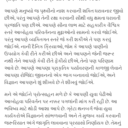
આપણે મનુષ્યો જ પૃથ્વીનો નાશ કરવાની શક્તિ ધરાવનાર જીવો
છીએ, પરંતુ આપણે તેની રક્ષા કરવાની સૌથી વધુ ક્ષમતા ધરાવતી
પ્રજાતિ પણ છીએ. આપણે સૌના લાભ માટે સહકારીક વૈશ્વિક
સ્તરે આબોહવા પરિવર્તનના મુદ્દાઓનો સામનો કરવો જોઈએ.
પરંતુ આપણે વ્યક્તિગત સ્તરે જે કરી શકીએ તે પણ કરવું
જોઈએ. નાની દૈનિક ક્રિયાઓ, જેમ કે આપણે પાણીનો
ઉપયોગ કેવી રીતે કરીએ છીએ અને આપણને જેની જરૂર
નથી તેને આપણે કેવી રીતે ફેંકીયે છીએ, તેનો પણ પરિણામ
આવે છે. આપણે આપણા પ્રાકૃતિક પર્યાવરણની કાળજી લેવાને
આપણા રોજિંદા જીવનનો એક ભાગ બનાવવો જોઈએ, અને
વિજ્ઞાન આપણને શું શીખવે છે તે શીખવું જોઈએ.
મને એ જોઈને પ્રોત્સાહન મળે છે કે આપણી યુવા પેઢીઓ
આબોહવા પરિવર્તન પર નક્કર પગલાંની માંગ કરી રહી છે. આ
ભવિષ્ય માટે થોડી આશા આપે છે. ગ્રેટા થનબર્ગ જેવા યુવા
કાર્યકરોએ વિજ્ઞાનને સાંભળવાની અને તે મુજબ કાર્ય કરવાની
જરૂરિયાત અંગે જાગૃતિ લાવવાના પ્રયાસો નિર્ણાયક છે. તેમનું