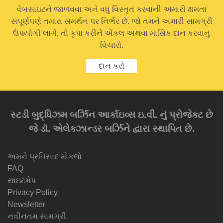
વેબસાઇટને જાળવવા અને વધુ વિસ્તૃત કરવાની અમારી ક્ષમતા
સંપૂર્ણપણે તમારા સમર્થન પર નિર્ભર છે. જો તમને અમારી સામગ્રી
ઉપયોગી લાગે, તો કૃપા કરીને એકલ અથવા માસિક દાન કરવાનું
વિચારો.
દાન કરો
સ્ટડી બુદ્ધિઝમ બર્ઝિન આર્કાઇવ્સ ઇ.વી. નું પ્રોજેક્ટ છે
જે ડૉ. એલેક્ઝાન્ડર બર્ઝિને દ્વારા સ્થાપિત છે.
અમને પ્રતિસાદ મોકલો
FAQ
સાઇટમેપ
Privacy Policy
Newsletter
નવીનતમ સામગ્રી