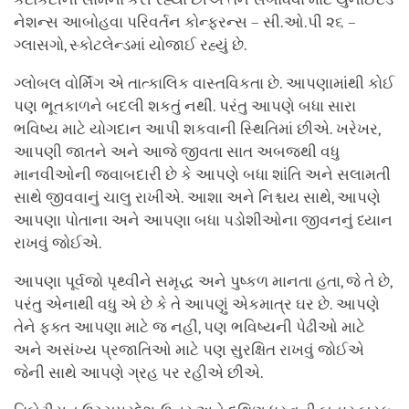
નેશન્સ આબોહવા પરિવર્તન કોન્ફરન્સ – સી.ઓ.પી ૨૬ –
ગ્લાસગો, સ્કોટલેન્ડમાં યોજાઈ રહ્યું છે.
ગ્લોબલ વોર્મિંગ એ તાત્કાલિક વાસ્તવિકતા છે. આપણામાંથી કોઈ
પણ ભૂતકાળને બદલી શકતું નથી. પરંતુ આપણે બધા સારા
ભવિષ્ય માટે યોગદાન આપી શકવાની સ્થિતિમાં છીએ. ખરેખર,
આપણી જાતને અને આજે જીવતા સાત અબજથી વધુ
માનવીઓની જવાબદારી છે કે આપણે બધા શાંતિ અને સલામતી
સાથે જીવવાનું ચાલુ રાખીએ. આશા અને નિશ્ચય સાથે, આપણે
આપણા પોતાના અને આપણા બધા પડોશીઓના જીવનનું ધ્યાન
રાખવું જોઈએ.
આપણા પૂર્વજો પૃથ્વીને સમૃદ્ધ અને પુષ્કળ માનતા હતા, જે તે છે,
પરંતુ એનાથી વધુ એ છે કે તે આપણું એકમાત્ર ઘર છે. આપણે
તેને ફક્ત આપણા માટે જ નહીં, પણ ભવિષ્યની પેઢીઓ માટે
અને અસંખ્ય પ્રજાતિઓ માટે પણ સુરક્ષિત રાખવું જોઈએ
જેની સાથે આપણે ગ્રહ પર રહીએ છીએ.