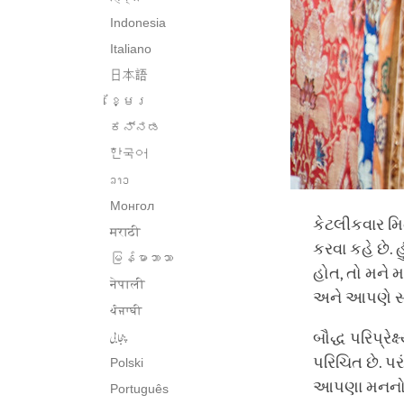
Indonesia
Italiano
日本語
ខ្មែរ
ಕನ್ನಡ
한국어
ລາວ
Монгол
કેટલીકવાર મિ
मराठी
કરવા કહે છે. હ
မြန်မာဘာသာ
હોત, તો મને 
नेपाली
અને આપણે સ
ਪੰਜਾਬੀ
پنجابی
બૌદ્ધ પરિપ્રેક
પરિચિત છે. પ
Polski
આપણા મનનો ઉપ
Português