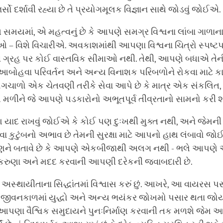
્સો દર્શાવી રહ્યા છે તે પ્રયોગમૂલક વિજ્ઞાન સાથે જોડવું જોઈએ.
સમયમાં, એ મહત્વનું છે કે આપણે સમગ્ર વિશ્વના લાંબા ગાળાના
– વિશે વિચારીએ. અવકાશમાંથી આપણા વિશ્વના ચિત્રો સ્પષ્ટપણે 
ગ્રહ પર કોઈ વાસ્તવિક સીમાઓ નથી. તેથી, આપણે બધાએ તેન
ોહવા પરિવર્તન અને અન્ય વિનાશક પરિબળોને રોકવા માટે કામ
ાળો એક ચેતવણી તરીકે સેવા આપે છે કે માત્ર એક સંકલિત, વ
ે મળીને જે આપણે પડકારોનો અભૂતપૂર્વ તીવ્રતાનો સામનો કરી શ
ાદ રાખવું જોઈએ કે કોઈ પણ દુઃખથી મુક્ત નથી, અને જેમની 
 કુટુંબનો અભાવ છે તેમની સુરક્ષા માટે આપનો હાથ લંબાવો 
ને બતાવે છે કે આપણે એકબીજાથી અલગ નથી - ભલે આપણે 
 કરુણા અને મદદ કરવાની આપણી દરેકની જવાબદારી છે.
હું અસ્થાયીતાના સિદ્ધાંતમાં વિશ્વાસ કરું છું. આખરે, આ વાયરસ 
ારા જીવનકાળમાં યુદ્ધો અને અન્ય ભયંકર જોખમો પસાર થતા જોય
પણા વૈશ્વિક સમુદાયને પુનઃનિર્માણ કરવાની તક મળશે જેમ