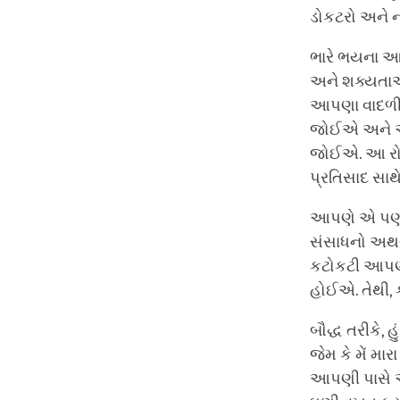
ડોકટરો અને નર
ભારે ભયના આ 
અને શક્યતાઓ 
આપણા વાદળી 
જોઈએ અને આબ
જોઈએ. આ રોગચ
પ્રતિસાદ સાથ
આપણે એ પણ ય
સંસાધનો અથવા
કટોકટી આપણ
હોઈએ. તેથી,
બૌદ્ધ તરીકે, 
જેમ કે મેં મ
આપણી પાસે આ