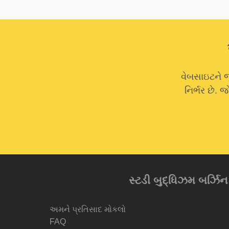
વેબસાઇટને જ
નિર્ભર છે.
સ્ટડી બુદ્ધિઝમ બર્ઝિન આ
અમને પ્રતિસાદ મોકલો
FAQ