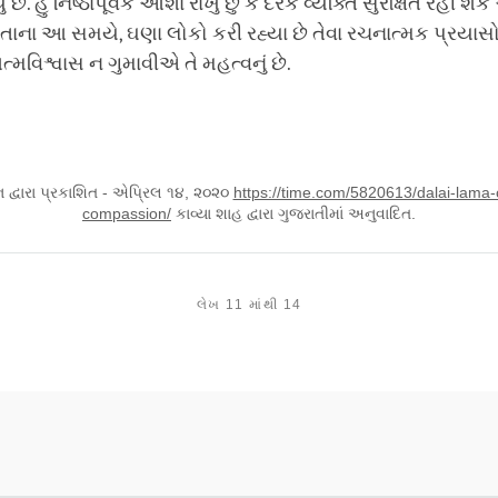
 છે. હું નિષ્ઠાપૂર્વક આશા રાખું છું કે દરેક વ્યક્તિ સુરક્ષિત રહી શક
તતાના આ સમયે, ઘણા લોકો કરી રહ્યા છે તેવા રચનાત્મક પ્રયા
વિશ્વાસ ન ગુમાવીએ તે મહત્વનું છે.
 દ્વારા પ્રકાશિત - એપ્રિલ ૧૪, ૨૦૨૦
https://time.com/5820613/dalai-lama-
compassion/
કાવ્યા શાહ દ્વારા ગુજરાતીમાં અનુવાદિત.
લેખ 11 માંથી 14