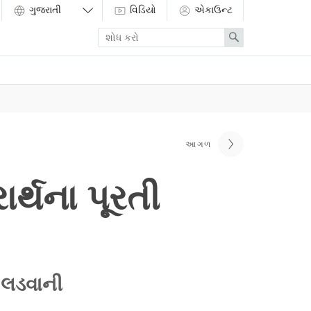
વિડિયો
એકાઉન્ટ
Enter
Search
search
term
આગળ
ર્થના પૂરતી
 લડવાની