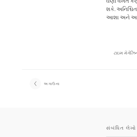
ઘણી વખત કર્યું
શકે. અનિશ્ચિ
આશા અને આત્મ
ટાઇમ મેગેઝિન
અગાઉના
સંબંધિત લેખો