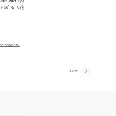
ે અને શાંત રહી
સોમાંથી આપણે
coronavirus-
આગળ