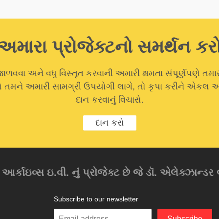
અમારા પ્રોજેક્ટનો સમર્થન કર
ાળવવા અને વધુ વિસ્તૃત કરવાની અમારી ક્ષમતા સંપૂર્ણપણે તમા
 જો તમને અમારી સામગ્રી ઉપયોગી લાગે, તો કૃપા કરીને એકલ
દાન કરવાનું વિચારો.
દાન કરો
ર્કાઇવ્સ ઇ.વી. નું પ્રોજેક્ટ છે જે ડૉ. એલેક્ઝાન્ડર બર
Subscribe to our newsletter
Enter
Subscribe