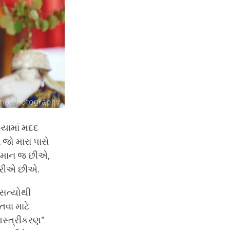
્યામાં મદદ
. જો મારા પાસે
 સમાન જ છીએ,
રીએ છીએ.
ા સત્યોથી
તવા માટે
શસ્ત્રીકરણ"