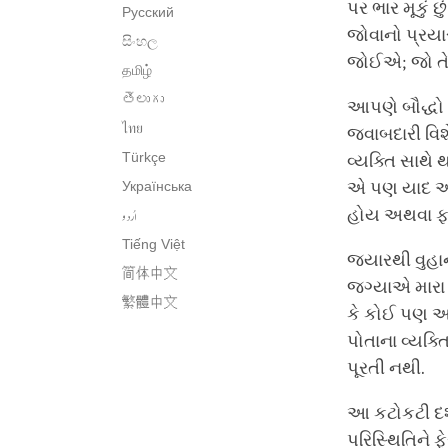
પર ભાર મૂકું 
Русский
જોવાનો પ્રયા
සිංහල
જોઈએ; જો તે
தமிழ்
తెలుగు
આપણે બૌદ્ધો મ
ไทย
જવાબદારી વિશે
Türkçe
વ્યક્તિ સાથે 
Українська
એ પણ યાદ અપા
اُردو
હોય અથવા ફક્
Tiếng Việt
જ્યારથી વુહા
简体中文
જગ્યાએ મારા 
繁體中文
કે કોઈ પણ આ
પોતાના વ્યક્ત
પૂરતી નથી.
આ કટોકટી દર્
પરિસ્થિતિને 