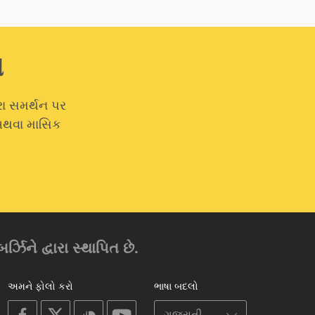
ો
રા સમર્થન પર
 અથવા માસિક
્ઝિને દ્વારા સ્થાપિત છે.
અમને ફોલો કરો
ભાષા બદલો
on
on
on
on