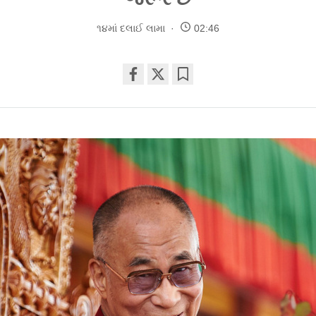
૧૪માં દલાઈ લામા
02:46
Share
Bookmark
on
facebook