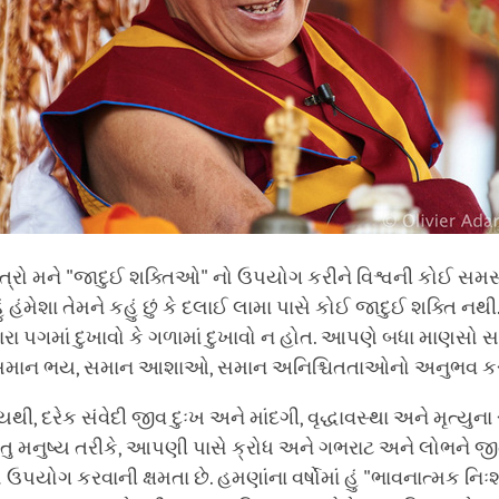
ત્રો મને "જાદુઈ શક્તિઓ" નો ઉપયોગ કરીને વિશ્વની કોઈ સમસ
ું હંમેશા તેમને કહું છું કે દલાઈ લામા પાસે કોઈ જાદુઈ શક્તિ નથી
મારા પગમાં દુખાવો કે ગળામાં દુખાવો ન હોત. આપણે બધા માણસો
માન ભય, સમાન આશાઓ, સમાન અનિશ્ચિતતાઓનો અનુભવ ક
્ષ્યથી, દરેક સંવેદી જીવ દુઃખ અને માંદગી, વૃદ્ધાવસ્થા અને મૃત્યુન
રંતુ મનુષ્ય તરીકે, આપણી પાસે ક્રોધ અને ગભરાટ અને લોભને જી
યોગ કરવાની ક્ષમતા છે. હમણાંના વર્ષોમાં હું "ભાવનાત્મક નિઃ