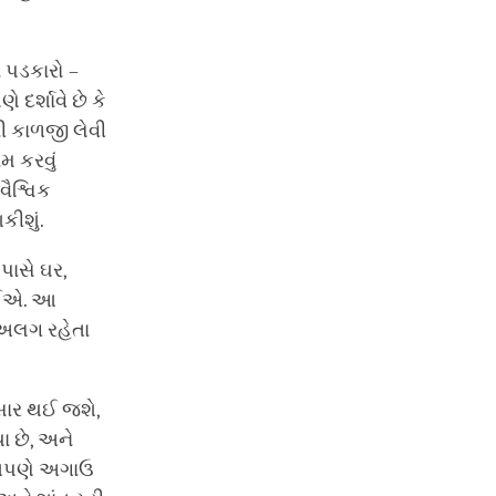
 પડકારો –
દર્શાવે છે કે
ી કાળજી લેવી
 કરવું
ૈશ્વિક
કીશું.
પાસે ઘર,
જોઈએ. આ
અલગ રહેતા
પસાર થઈ જશે,
ા છે, અને
 આપણે અગાઉ