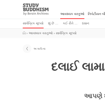
Close
Study
Buddhism
આવશ્યક વસ્તુઓ
તિબેટીયન બૌદ
Home
સાર્વત્રિક મૂલ્યો
શું છે …
કઈ રીતે …
ધ્યાન
›
આવશ્યક વસ્તુઓ
›
સાર્વત્રિક મૂલ્યો
અગાઉના
દલાઈ લામા 
આપણે શ