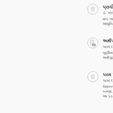
પ્રાચ
ડૉ. એલ
મન, લ
આધુનિક
અર્થપ
૧૪માં 
બુદ્ધિ
અર્થપૂ
પરમ 
૧૪માં 
વેસાકન
કરુણા,
આ પડકા