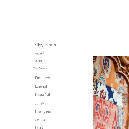
બીજી ભાષાઓ
العربية
বাংলা
བོད་ཡིག་
Deutsch
English
Español
فارسی
Français
हिन्दी