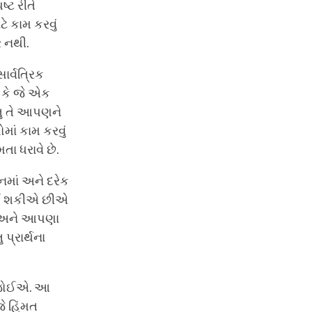
્ટ રીતે
ે કામ કરવું
 નથી.
ાર્વત્રિક
ે કે જે એક
ંતુ તે આપણને
માં કામ કરવું
ા ધરાવે છે.
નમાં અને દરેક
જોઈ શકીએ છીએ
ર અને આપણા
પ્રાર્થના
ી જોઈએ. આ
ે હિંમત