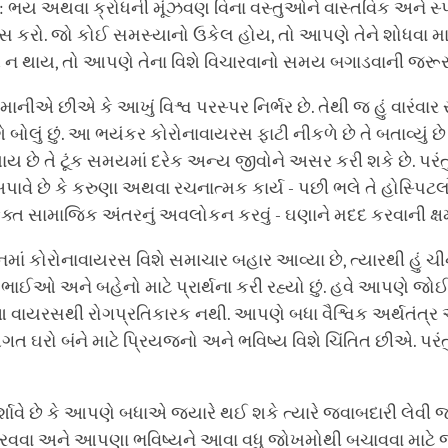
છું: ભય અથવા ક્રોધની મૂંઝવણ વિના વસ્તુઓને વાસ્તવિક અને સ્પષ
સ કરો. જો કોઈ સમસ્યાનો ઉકેલ હોય, તો આપણે તેને શોધવા માટ
 ન થાય, તો આપણે તેના વિશે વિચારવાનો સમય બગાડવાની જરૂર
ાનીએ છીએ કે આખું વિશ્વ પરસ્પર નિર્ભર છે. તેથી જ હું વારંવાર સ
 બોલું છું. આ ભયંકર કોરોનાવાયરસ ફાટી નીકળે છે તે બતાવ્યું છ
થાય છે તે ટૂંક સમયમાં દરેક અન્ય જીવોને અસર કરી શકે છે. પર
વે છે કે કરુણા અથવા રચનાત્મક કાર્ય - પછી ભલે તે હોસ્પિટલો
ત સામાજિક અંતરનું અવલોકન કરવું - ઘણાને મદદ કરવાની ક્ષમત
નમાં કોરોનાવાયરસ વિશે સમાચાર બહાર આવ્યા છે, ત્યારથી હું ચી
ભાઈઓ અને બહેનો માટે પ્રાર્થના કરી રહ્યો છું. હવે આપણે 
 વાયરસથી રોગપ્રતિકારક નથી. આપણે બધા વૈશ્વિક અર્થતંત્
િગત ઘરો બંને માટે પ્રિયજનો અને ભવિષ્ય વિશે ચિંતિત છીએ. પરંતુ 
શાવે છે કે આપણે બધાએ જયારે થઈ શકે ત્યારે જવાબદારી લેવ
ફેરવવા અને આપણા ભવિષ્યને આવા વધુ જોખમોથી બચાવવા માટે જ