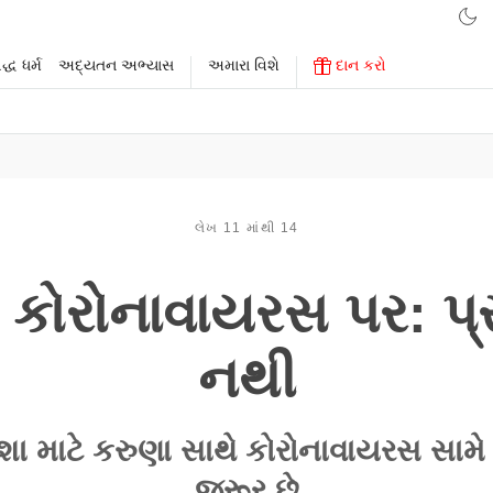
્ધ ધર્મ
અદ્યતન અભ્યાસ
અમારા વિશે
દાન કરો
લેખ 11 માંથી 14
કોરોનાવાયરસ પર: પ્રા
નથી
ા માટે કરુણા સાથે કોરોનાવાયરસ સામે
જરૂર છે