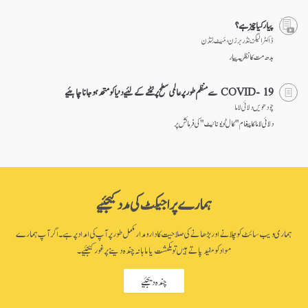
پیار کیا چیز ہے؟
ڈاکٹر الیگزینڈر برزن ، مَیٹ لِنڈن
بدھ مت کا نظریہ پیار
COVID- 19 سے منظم طور پر عالمی سطح پر نمٹنے کے لئیے دنیا کو متحد ہو جانا چاہئیے
چودھویں دلائی لاما
دلائی لاما کا پیغام "کال ٹو یونائیٹ" کی فرمائش پر
ہمارے پراجیکٹ کی مدد کیجئیے
ہماری ویب سائٹ کو چلانے اور بڑھانے کی صلاحیت کا دارومدار مکمل طور پر آپ کی امداد پر ہے۔ اگر آپ ہمارے
مواد کو مفید پاتے ہیں تو یکمشت یا ماہانہ چندہ دینے پر غور کیجئیے۔
چندہ دیجئیے