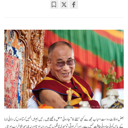
Bookmark
Share
on
facebook
بعض اوقات دوست احباب مجھ سے کسی مسٔلے کا "جادوئی" حل مانگتے ہیں۔ میں ہمیشہ انہیں کہتا ہوں کہ دلائی لاما
کے پاس کوئی جادوئی طاقت نہیں ہے۔ اور اگر ہوتی، تو میری ٹانگوں میں درد نہ ہوتا اور نہ ہی میرا گلا خراب ہوتا۔