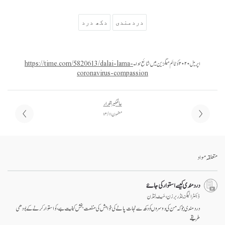
دردمندی
دکھ درد
اپریل ۲۰۲۰ کو ٹائم میگزین میں شائع ہوا۔
https://time.com/5820613/dalai-lama-
coronavirus-compassion
عالمگیر اقدار
مضمون ۱۱ / ۱۴
متعلقہ مواد
درد مندی کیسے استوار کی جاۓ
ڈاکٹر الیگزینڈر برزن ، مَیٹ لِنڈن
درد مندی جو کہ من کی دوسروں کو دکھ سے نجات پانے کی خواہش کی منفعت بخش کیفیت ہے، کو استوار کرنے کے بودھی
طریقے