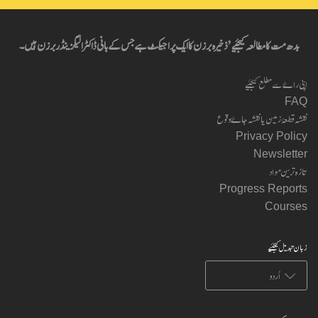
بدھ مت کا مطالعہ کیجئیے’ ذخیرہ برزن کا ایک پراجیکٹ ہے جس کے بانی ڈاکٹر الیگزینڈر برزن ہیں۔
اپنی راۓ سے مطلع کیجئیے
FAQ
نقشہ قطعۂ زمین یا نقشہ جاۓ وقوع
Privacy Policy
Newsletter
تازہ ترین مواد
Progress Reports
Courses
زبان تبدیل کیجئیے