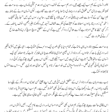
بطور انسان کے ہم سب ایک جیسے ہیں، اور ہم سب کے خوف، امیدیں اور عدم تیقّن یکساں ہے۔ بدھ مت کے
نکتۂ نظر سے، ہر ذی حس مخلوق دکھ درد، بیماری، بڑھاپا اور موت سے آگاہ ہے۔ لیکن انسان ہونے کے ناطہ سے
ہم اپنے من کے توسط سے غصہ، پریشانی اور حرص پر قابو پا سکتے ہیں۔ حالیہ برسوں میں میں "جذباتی تخفیف
اسلحہ" پر زور دیتا رہا ہوں: معاملات کو حقیقت کی نظر سے شفاف آئینہ میں دیکھنا، بغیر الجھن، خوف یا غصہ کے۔
اگر کسی مسٔلے کا حل موجود ہے تو اسے تلاش کرو؛ اگر نہیں ہے تو اس کے متعلق سوچ سوچ کر اپنا وقت ضائع
کرنے کی ضرورت نہیں۔
بدھ مت کے پیروکاروں کا یہ ماننا ہے کہ تمام دنیا باہمی طور پر ایک دوسرے کی محتاج ہے۔ اسی لئیے میں اکثر عالمگیر
ذمہ داری کی بات کرتا ہوں۔ کورونا وائرس جیسی موذی بلا کا پھوٹ پڑنا یہ ظاہر کرتا ہے کہ جو معاملہ کسی ایک
انسان کے ساتھ پیش آتا ہے اس کی لپیٹ میں سب آ سکتے ہیں۔ لیکن اس سے یہ بھی پتہ چلتا ہے کہ کوئی درد
مندی کا یا کوئی تعمیری فعل – خواہ وہ ہسپتال میں خدمت کرنا ہو یا محض سماجی حد بندی پر عمل – اس سے بہتوں
کا بھلا ہو سکتا ہے۔
جب سے ووہان سے کورونا وائرس کے متعلق خبریں آئی ہیں میں اپنے چینی بہن بھائیوں اور دیگر کے لئیے دعا
مانگ رہا ہوں۔ ہم نے دیکھا ہے کہ اس بیماری سے کوئی بھی محفوظ نہیں ہے۔ ہم سب اپنے عزیز اقرباء، ہمارا
مستقبل، عالمی معیشت اور ہمارے اپنے گھرانوں کے لئیے فکرمند ہیں۔ لیکن خالی دعا ہی کافی نہیں ہے۔
اس ہنگامی حالت سے پتہ چلتا ہے کہ ہم جہاں بھی ممکن ہو احساس ذمہ داری سے کام لیں۔ ہمیں ڈاکٹروں اور
نرسوں کی دلیری کے ساتھ ساتھ تجرباتی سائنس کی مدد سے اس کا رخ موڑنا ہے اور مستقبل میں ایسے مزید خطروں