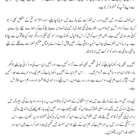
سے اپنے آپ کو محفوظ کرنا ہے۔
اس خوف کے دور میں ہمیں دور رس خطرات کے بارے میں سوچنا چاہئیے – اور بہتر مواقع کے متعلق بھی – جو
کہ پورے کرۂ ارض پر محیط ہوں۔ خلا سے لی گئی ہماری زمین کی تصاویر سے پتہ چلتا ہے کہ ہمارے نیلے سیارے پر
کوئی حد بندی نہیں ہے۔ پس ہم سب کو مل کر اس کا خیال رکھنا ہے اور موسمی تغیّر اور دیگر تباہ کن طاقتوں سے بچانا
ہے۔ یہ وباء اس خطرے کی جانب تنبیہ دلاتی ہے کہ ہمیں پیش آنے والے بیمثال عظیم خطرات سے نمٹنے کے لئیے
باہمی، عالمی جد و جہد کو حرکت میں لانا ہو گا۔
ہمیں یہ بھی یاد رکھنا چاہئیے کہ کوئی شخص بھی دکھ سےآزاد نہیں ہے، اور ہمیں ان سب کی مدد کرنی چاہئیے جو گھر
بار، خاندان اور وسائل سے محروم ہیں۔ اس بحران نے ہمیں یہ دکھایا ہے کہ ہم ایک دوسرے سے جدا نہیں
ہیں- حتیٰ کہ جب ہم ایک دوسرے سے دور رہ رہے ہوں۔ اس لئیے درد مندی کا اظہار اور مدد ہم سب کا فرض
ہے۔
ایک بودھی ہونے کے ناطے سے میں عدم استقلال کے اصول کو مانتا ہوں۔ یہ وباء دور ہو جائے گی، جیسا کہ میں
نے اپنی زندگی میں جنگ اور ایسی خوفناک بلاؤں کو ٹلتے دیکھا ہے، اور ہمیں ایک بار پھر پہلے کی مانند اپنی عالمی
برادری کی تعمیر نو کا موقع ملے گا۔ میں خلوص دل سے امید کرتا ہوں کہ ہر کوئی محفوظ اور پرسکون رہے۔ اس
سراسیمگی کے دور میں، یہ امر اہم ہے کہ ہم ان کے لئیے جو اس سلسلہ میں تعمیری جد و جہد کر رہے ہیں امید اور
اعتماد کا دامن نہ چھوڑیں۔