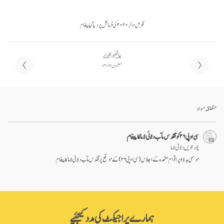
گلوبل واٹر ۲۰۲۰ کی فرمائش پردیا گیا پیغام
عالمگیر اقدار
مضمون ۱۲ / ۱۴
متعلقہ مواد
سی او پی ۲۶ کو تقدس مآب دلائی لاما کا پیغام
چودھویں دلائی لاما
موسمی بدلاؤ پر اقوام متحدہ کے اجلاس (سی او پی ۲۶) کے موقع پر تقدس مآب دلائی لاما کا پیغام
ہمارے پراجیکٹ کی مدد کیجئیے