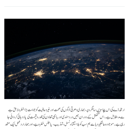
Bookmark
Share
on
facebook
ارتھ ڈے کی اس پچاسویں سالگرہ پر، ہماری دھرتی لوگوں کی صحت اور خیر و عافیت کو جو بہت بڑا خطرہ لاحق ہے
سے مد مقابل ہے۔ اس کشمکش کے دوران ہمیں درد مندی اور باہمی تعاون کی قدر و قیمت کی یاد دہانی کروائی جا
رہی ہے۔ موجودہ عالمگیر وبا سے ہم سب کو بلا استثناء نسل، تہذیب، یا جنس خطرہ ہے، اور ہمارا رد عمل ایک متحد