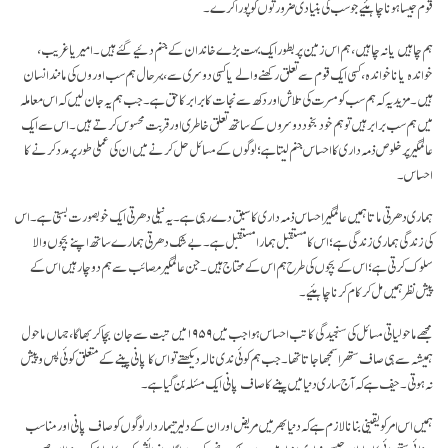
قوم جیسا ہونا چاہئیے جو سب کی بنیادی ضرورتوں کو پورا کرے۔
ہم چاہیں یا نہ چاہیں، ہم اس زمین پر بطور ایک بہت بڑے خاندان کے جنم دئیے گئے ہیں۔ امیر یا غریب،
خواندہ یا نا خواندہ، کسی ایک قوم سے تعلق رکھنے والے یا کسی دوسری سے، بہر حال ہم سب اوروں کی مانند انسان
ہیں۔ مزید یہ کہ ہم سب کو مسرت کی تلاش اور دکھ سے نجات کا برابر کا حق ہے۔ جب ہم یہ جان لیں کہ اس معاملہ
میں ہم سب برابر ہیں تو ہم خود بخود دوسروں کے ساتھ تعلق خاطری اور قربت محسوس کرتے ہیں۔ اس سے ایک
عالمگیر پر خلوص ذمہ داری کا احساس جنم لیتا ہے؛ لوگوں کے مسائل حل کرنے میں ان کی عملی طور پر مدد کرنے کا
احساس۔
ہماری دھرتی ماتا ہمیں عالمگیر احساس ذمہ داری کا سبق دے رہی ہے۔ یہ نیلی دھرتی ایک خوبصورت بستی ہے۔ اس
کی زندگی ہماری زندگی ہے؛ اس کا مستقبل ہمارا مستقبل ہے۔ بے شک دھرتی ہمارے ساتھ اپنے بچوں والا
سلوک کرتی ہے؛ اس کے بچوں کی طرح ہم اس کے محتاج ہیں۔ جن عالمگیر مصائب سے ہم دوچار ہیں اس کے
پیش نظر ہمیں مل کر کام کرنا چاہئیے۔
مجھے ماحولیاتی مسائل کی سنجیدگی کا تب احساس ہوا جب میں ۱۹۵۹ میں تبت سے جان بچا کر بھاگا، جہاں ماحول
ہمیشہ سے ہی صاف ستھرا سمجھا جاتا تھا۔ جب ہم کوئی ندی نالہ دیکھتے تو اس کا پانی پینے کے متعلق کوئی پس و پیش
نہ ہوتی۔ حیف ہے کہ آج ساری دنیا میں پینے کا صاف پانی ایک مسٔلہ بن گیا ہے۔
ہمیں اس امر کو یقینی بنانا لازم ہے کہ دنیا بھر میں مریض اور ان کے دلیر تیماردار لوگوں کو صاف پانی اور مناسب