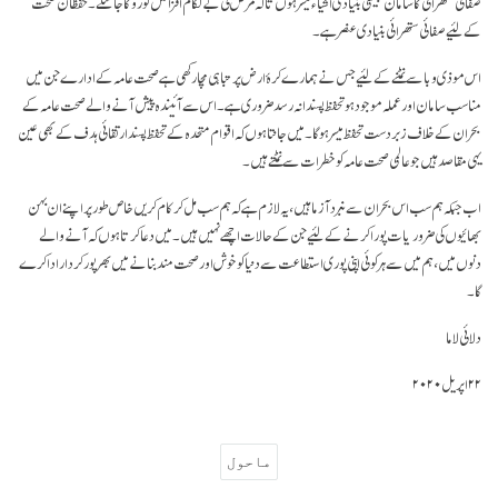
صفائی ستھرائی کا سامان جیسی بنیادی اشیاء میسر ہوں تا کہ مرض کی بے لگام افزائش کو روکا جا سکے۔ حفظان صحت
کے لئیے صفائی ستھرائی بنیادی عنصر ہے۔
اس موذی وبا سے نمٹنے کے لئیے جس نے ہمارے کرۂ ارض پر تباہی مچا رکھی ہے صحت عامہ کے ادارے جن میں
مناسب سامان اور عملہ موجود ہو تحفظ پسندانہ رسد ضروری ہے۔ اس سے آئیندہ پیش آنے والے صحت عامہ کے
بحران کے خلاف زبردست تحفظ میسر ہو گا۔ میں جانتا ہوں کہ اقوام متحدہ کے تحفظ پسند ارتقائی ہدف کے بھی عین
یہی مقاصد ہیں جو عالمی صحت عامہ کو خطرات سے نمٹتے ہیں۔
اب جبکہ ہم سب اس بحران سے نبرد آزما ہیں، یہ لازم ہے کہ ہم سب مل کر کام کریں خاص طور پر اپنے ان بہن
بھائیوں کی ضروریات پورا کرنے کے لئیے جن کے حالات اچھے نہیں ہیں۔ میں دعا کرتا ہوں کہ آنے والے
دنوں میں، ہم میں سے ہر کوئی اپنی پوری استطاعت سے دنیا کو خوش اور صحت مند بنانے میں بھرپور کردار ادا کرے
گا۔
دلائی لاما
۲۲ اپریل ۲۰۲۰
ماحول