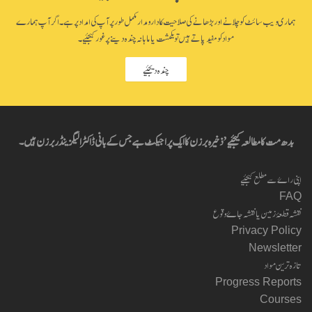
ہماری ویب سائٹ کو چلانے اور بڑھانے کی صلاحیت کا دارومدار مکمل طور پر آپ کی امداد پر ہے۔ اگر آپ ہمارے
مواد کو مفید پاتے ہیں تو یکمشت یا ماہانہ چندہ دینے پر غور کیجئیے۔
چندہ دیجئیے
بدھ مت کا مطالعہ کیجئیے’ ذخیرہ برزن کا ایک پراجیکٹ ہے جس کے بانی ڈاکٹر الیگزینڈر برزن ہیں۔
اپنی راۓ سے مطلع کیجئیے
FAQ
نقشہ قطعۂ زمین یا نقشہ جاۓ وقوع
Privacy Policy
Newsletter
تازہ ترین مواد
Progress Reports
Courses