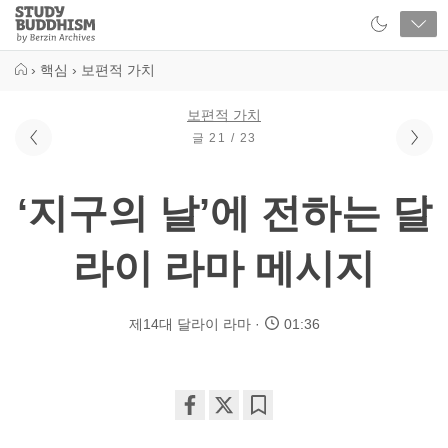
Close
Study
Buddhism
Home
›
핵심
›
보편적 가치
보편적 가치
글 21 / 23
‘지구의 날’에 전하는 달
라이 라마 메시지
제14대 달라이 라마
01:36
Share
Bookmark