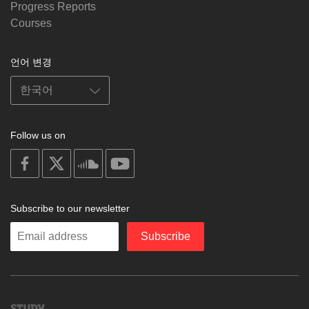
Progress Reports
Courses
언어 변경
Follow us on
on
on
on
on
facebook
X
soundcloud
youtube
Subscribe to our newsletter
Enter
Subscribe
your
email
Study