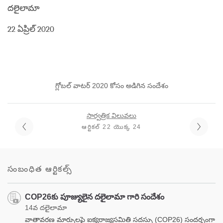
దలైలామా
22 ఏప్రిల్ 2020
గ్లోబల్ వాటర్ 2020 కోసం అడిగిన సందేశం
సార్వత్రిక విలువలు
ఆర్టికల్ 22 యొక్క 24
సంబంధిత ఆర్టికల్స్
COP26కు పూజ్యులైన దలైలామా గారి సందేశం
14వ దలైలామా
వాతావరణ మార్పులపై ఐక్యరాజ్యసమితి సదస్సు (COP26) సందర్భంగా