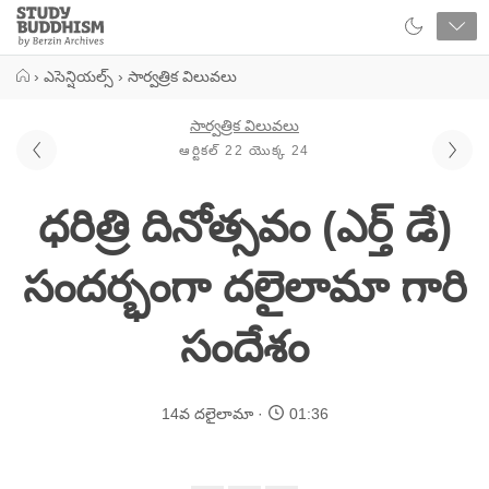
Close
Study
Buddhism
Home
›
ఎసెన్షియల్స్
›
సార్వత్రిక విలువలు
సార్వత్రిక విలువలు
ఆర్టికల్ 22 యొక్క 24
ధరిత్రి దినోత్సవం (ఎర్త్ డే)
సందర్భంగా దలైలామా గారి
సందేశం
14వ దలైలామా
01:36