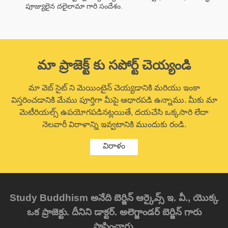
పూజ్యులైన దలైలామా గారి సందేశం.
మా ప్రాజెక్ట్ కు సపోర్ట్ చెయ్యండి
మా వెబ్ సైట్ ని మెయింటైన్ చెయ్యడానికి మరియు ఇంకా
విస్తరించడానికి మేము పూర్తిగా మీపై ఆధారపడి ఉన్నాము. మీకు మా
మెటీరియల్స్ ఉపయోగపడినట్లయితే, దయచేసి ఒక్కసారి లేదా
నెలవారీ విరాళాన్ని ఇవ్వటానికి ముందుకు రండి.
విరాళం
Study Buddhism అనేది బెర్జిన్ ఆర్కైవ్స్ ఇ. వీ., యొక్క
ఒక ప్రాజెక్టు. దీనిని డాక్టర్. అలెగ్జాండర్ బెర్జిన్ గారు
స్థాపించారు.