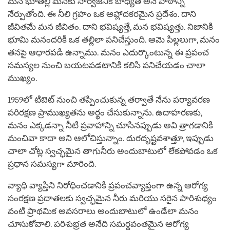
మన భూతల్లి మనకు సార్వజనిక బాధ్యత అనే పాఠాన్ని
నేర్పుతోంది. ఈ నీలి గ్రహం ఒక ఆహ్లాదకరమైన ప్రదేశం. దాని
జీవితమే మన జీవితం. దాని భవిష్యత్తే, మన భవిష్యత్తు. నిజానికి
భూమి మనందరికీ ఒక తల్లిలా పనిచేస్తుంది. ఆమె పిల్లలుగా, మనం
తనపై ఆధారపడి ఉన్నాము. మనం ఎదుర్కొంటున్న ఈ ప్రపంచ
సమస్యల నుంచి బయటపడటానికి కలిసి పనిచేయడం చాలా
ముఖ్యం.
1959లో టిబెట్ నుంచి తప్పించుకున్న తర్వాతే నేను పర్యావరణ
పరిరక్షణ ప్రాముఖ్యతను అర్థం చేసుకున్నాను. ఉదాహరణకు,
మనం ఎక్కడన్నా నీటి ప్రవాహాన్ని చూసినప్పుడు అవి త్రాగడానికి
మంచివా కాదా అని ఆలోచిస్తున్నాం. దురదృష్టవశాత్తూ, ఇప్పుడు
చాలా చోట్ల స్వచ్ఛమైన తాగునీరు అందుబాటులో లేకపోవడం ఒక
ప్రధాన సమస్యగా మారింది.
వ్యాధి వ్యాప్తిని నిరోధించడానికి ప్రపంచవ్యాప్తంగా ఉన్న ఆరోగ్య
సంరక్షణ ప్రదాతలకు స్వచ్ఛమైన నీరు మరియు సరైన పారిశుధ్యం
వంటి ప్రాథమిక అవసరాలు అందుబాటులో ఉండేలా మనం
చూసుకోవాలి. పరిశుభ్రత అనేది సమర్థవంతమైన ఆరోగ్య