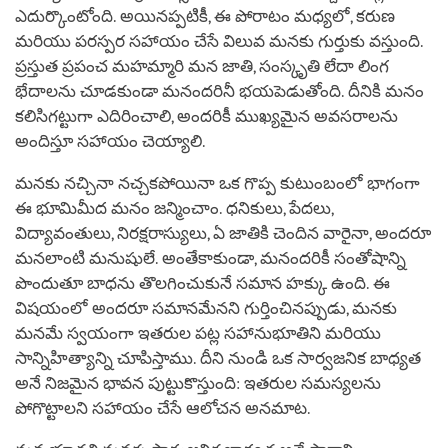
ఎదుర్కొంటోంది. అయినప్పటికీ, ఈ పోరాటం మధ్యలో, కరుణ
మరియు పరస్పర సహాయం చేసే విలువ మనకు గుర్తుకు వస్తుంది.
ప్రస్తుత ప్రపంచ మహమ్మారి మన జాతి, సంస్కృతి లేదా లింగ
భేదాలను చూడకుండా మనందరినీ భయపెడుతోంది. దీనికి మనం
కలిసిగట్టుగా ఎదిరించాలి, అందరికీ ముఖ్యమైన అవసరాలను
అందిస్తూ సహాయం చెయ్యాలి.
మనకు నచ్చినా నచ్చకపోయినా ఒక గొప్ప కుటుంబంలో భాగంగా
ఈ భూమిమీద మనం జన్మించాం. ధనికులు, పేదలు,
విద్యావంతులు, నిరక్షరాస్యులు, ఏ జాతికి చెందిన వారైనా, అందరూ
మనలాంటి మనుషులే. అంతేకాకుండా, మనందరికీ సంతోషాన్ని
పొందుతూ బాధను తొలగించుకునే సమాన హక్కు ఉంది. ఈ
విషయంలో అందరూ సమానమేనని గుర్తించినప్పుడు, మనకు
మనమే స్వయంగా ఇతరుల పట్ల సహానుభూతిని మరియు
సాన్నిహిత్యాన్ని చూపిస్తాము. దీని నుండి ఒక సార్వజనిక బాధ్యత
అనే నిజమైన భావన పుట్టుకొస్తుంది: ఇతరుల సమస్యలను
పోగొట్టాలని సహాయం చేసే ఆలోచన అనమాట.