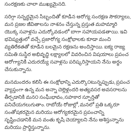
సంరక్షణకు చాలా ముఖ్యమైనది.
సరిగ్గా సన్నద్ధమైన సిబ్బందితో కూడిన ఆరోగ్య సంరక్షణ సౌకర్యాలు,
మన ప్రజల జీవితాలను నాశనం చేస్తున్న ప్రస్తుత మహమ్మారి
యొక్క సవాళ్లను ఎదుర్కోవడంలో బాగా సహాయపడతాయి. ఇవి
భవిష్యత్తులో వచ్చే ప్రజారోగ్య సంక్షోభాలకు కూడా మంచి
వ్యతిరేకతతో కూడిన బలమైన రక్షణను అందిస్తాయి. ఐక్య రాజ్య
సమితి సుస్థిర అభివృద్ధి లక్ష్యాలలో వివరించిన విషయాలు ప్రపంచ
ఆరోగ్యానికి ఎదురయ్యే సవాళ్లను పరిష్కరిస్తాయని నేను అర్థం
చేసుకున్నాను.
మనమందరం కలిసి ఈ సంక్షోభాన్ని ఎదుర్కొ౦టున్నప్పుడు, ప్రపంచ
వ్యాప్తంగా ఉన్న మన అన్నా చెల్లెళ్లందరి అత్యవసర అవసరాలను
తీర్చడానికి మన౦ సంఘీభావం, సహకార స్ఫూర్తితో
పనిచేయగలుగుతాం. రాబోయే రోజుల్లో, మనలో ప్రతి ఒక్కరూ
సంతోషకరమైన మరియు ఆరోగ్యకరమైన ప్రపంచాన్ని
సృష్టించడానికి మన వంతు కృషి చెయ్యాలని నేను ఆశిస్తున్నాను
మరియు ప్రార్థిస్తున్నాను.