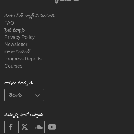
మాకు ఫీడ్ బ్యాక్ ని పంపండి
FAQ
సైట్ మ్యాప్
Privacy Policy
Newsletter
తాజా కంటెంట్
Progress Reports
Courses
భాషను మార్చండి
మమ్మల్ని ఫాలో అవ్వండి
on
on
on
on
facebook
X
soundcloud
youtube