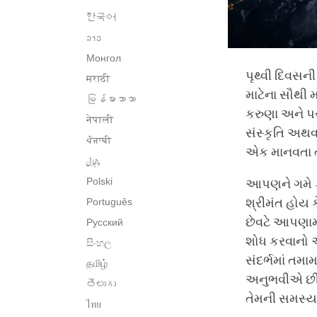
한국어
ລາວ
Монгол
પૃથ્વી દિવસન
मराठी
માટેના સૌથી 
မြန်မာဘာသာ
કરુણા અને પર
नेपाली
સંસ્કૃતિ અથવ
ਪੰਜਾਬੀ
એક માનવતા તર
پنجابی
Polski
આપણને ગમે કે
Português
શ્રીમંત હોય ક
છેવટે આપણામા
Русский
શોધ કરવાનો 
සිංහල
સંદર્ભમાં તમ
தமிழ்
અનુભવીએ છીએ
తెలుగు
તેમની સમસ્યા
ไทย