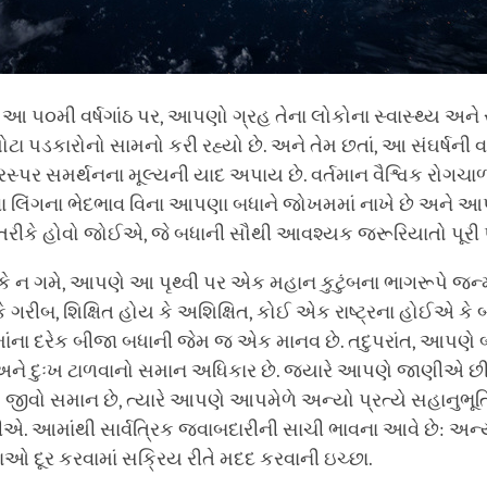
ી આ ૫૦મી વર્ષગાંઠ પર, આપણો ગ્રહ તેના લોકોના સ્વાસ્થ્ય અને 
મોટા પડકારોનો સામનો કરી રહ્યો છે. અને તેમ છતાં, આ સંઘર્ષની
સ્પર સમર્થનના મૂલ્યની યાદ અપાય છે. વર્તમાન વૈશ્વિક રોગચાળ
ા લિંગના ભેદભાવ વિના આપણા બધાને જોખમમાં નાખે છે અને આ
ીકે હોવો જોઈએ, જે બધાની સૌથી આવશ્યક જરૂરિયાતો પૂરી પા
 ન ગમે, આપણે આ પૃથ્વી પર એક મહાન કુટુંબના ભાગરૂપે જન્
ે ગરીબ, શિક્ષિત હોય કે અશિક્ષિત, કોઈ એક રાષ્ટ્રના હોઈએ કે બી
ંના દરેક બીજા બધાની જેમ જ એક માનવ છે. તદુપરાંત, આપણે બ
અને દુઃખ ટાળવાનો સમાન અધિકાર છે. જ્યારે આપણે જાણીએ 
ામ જીવો સમાન છે, ત્યારે આપણે આપમેળે અન્યો પ્રત્યે સહાનુભૂ
. આમાંથી સાર્વત્રિક જવાબદારીની સાચી ભાવના આવે છે: અન્
ઓ દૂર કરવામાં સક્રિય રીતે મદદ કરવાની ઇચ્છા.