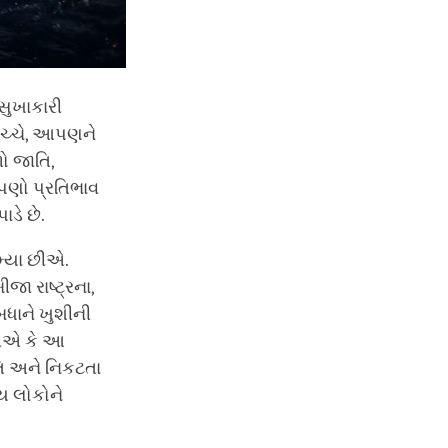
સુખાકારી
 વચ્ચે, આપણને
ો જાતિ,
પણો પ્રતિભાવ
ડે છે.
મ્યા છીએ.
જા રાષ્ટ્રના,
ધાને ખુશીની
છીએ કે આ
તિ અને નિકટતા
ય લોકોને