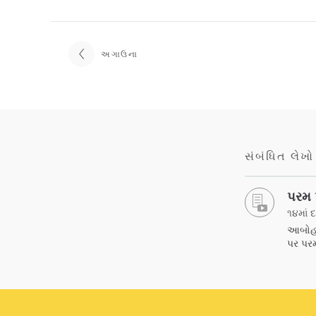
અગાઉના
સંબંધિત લેખો
પરમ 
૧૪માં 
આબોહવા
પર પરમ