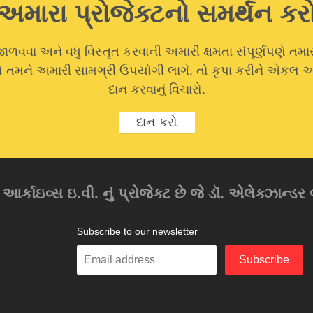
અમારા પ્રોજેક્ટનો સમર્થન કર
ાળવવા અને વધુ વિસ્તૃત કરવાની અમારી ક્ષમતા સંપૂર્ણપણે તમા
 જો તમને અમારી સામગ્રી ઉપયોગી લાગે, તો કૃપા કરીને એકલ
દાન કરવાનું વિચારો.
દાન કરો
ર્કાઇવ્સ ઇ.વી. નું પ્રોજેક્ટ છે જે ડૉ. એલેક્ઝાન્ડર બર
Subscribe to our newsletter
Enter
Subscribe
your
email