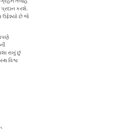
 ગ્રહને તબાહ
 પ્રદાન કરશે.
દ્દેશ્યો છે જે
આપણે
વની
 રાખું છું
સ્થ વિશ્વ
ત.