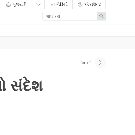
વિડિયો
એકાઉન્ટ
Enter
Search
search
term
આગળ
ો સંદેશ