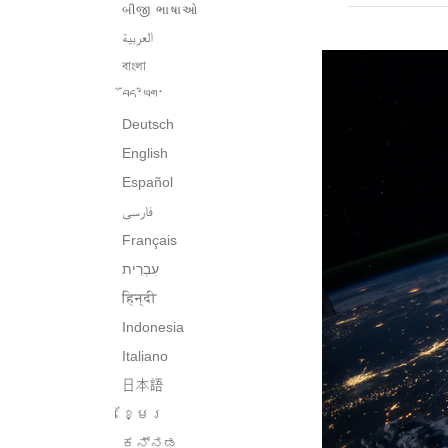
બીજી ભાષાઓ
العربية
বাংলা
བོད་ཡིག་
Deutsch
English
Español
فارسی
Français
हिन्दी
Indonesia
Italiano
日本語
ខ្មែរ
ಕನ್ನಡ