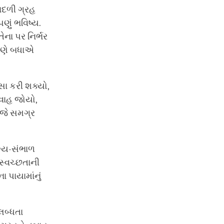
ાદળી ગ્રહ
ણું ભવિષ્ય.
ેના પર નિર્ભર
પણે બધાએ
સા કરી શક્યો,
રવાહ જોયો,
 આજે સમગ્ર
ગ્ય-સંભાળ
 સ્વચ્છતાની
પાયામાંનું
લબ્ધતા