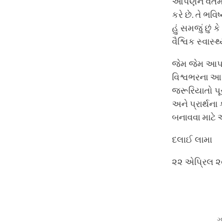
આપણને વર્તમ
કરે છે. તે ભ
હું સમજું છું
વૈશ્વિક સ્વાસ્
જેમ જેમ આપણ
વિશ્વભરના આ
જરૂરિયાતો પૂ
અને પ્રાર્થના
બનાવવા માટે આ
દલાઈ લામા
૨૨ એપ્રિલ 
ગ