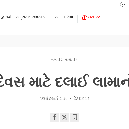
્ધ ધર્મ
અદ્યતન અભ્યાસ
અમારા વિશે
દાન કરો
લેખ 12 માંથી 14
 દિવસ માટે દલાઈ લામાન
૧૪માં દલાઈ લામા
02:14
Share
Bookmark