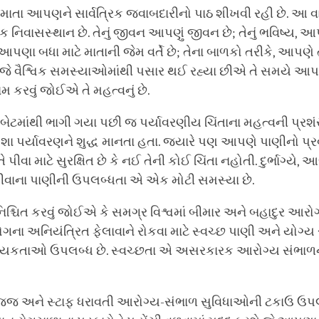
ાતા આપણને સાર્વત્રિક જવાબદારીનો પાઠ શીખવી રહી છે. આ વ
વાસસ્થાન છે. તેનું જીવન આપણું જીવન છે; તેનું ભવિષ્ય, આપ
 આપણા બધા માટે માતાની જેમ વર્તે છે; તેના બાળકો તરીકે, આપણે ત
ે વૈશ્વિક સમસ્યાઓમાંથી પસાર થઈ રહ્યા છીએ તે સમયે આ
મ કરવું જોઈએ તે મહત્વનું છે.
તિબેટમાંથી ભાગી ગયા પછી જ પર્યાવરણીય ચિંતાના મહત્વની પ્રશં
મેશા પર્યાવરણને શુદ્ધ માનતા હતા. જ્યારે પણ આપણે પાણીનો પ્
ે પીવા માટે સુરક્ષિત છે કે નઈ તેની કોઈ ચિંતા નહોતી. દુર્ભાગ્યે,
્ધ પીવાના પાણીની ઉપલબ્ધતા એ એક મોટી સમસ્યા છે.
્ચિત કરવું જોઈએ કે સમગ્ર વિશ્વમાં બીમાર અને બહાદુર આરો
ોગના અનિયંત્રિત ફેલાવાને રોકવા માટે સ્વચ્છ પાણી અને યોગ્ય
યકતાઓ ઉપલબ્ધ છે. સ્વચ્છતા એ અસરકારક આરોગ્ય સંભાળના 
સજ્જ અને સ્ટાફ ધરાવતી આરોગ્ય-સંભાળ સુવિધાઓની ટકાઉ ઉપ