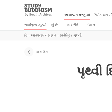
Close
Study
Buddhism
આવશ્યક વસ્તુઓ
તિબેટીયન બૌદ
Home
સાર્વત્રિક મૂલ્યો
શું છે …
કઈ રીતે …
ધ્યાન
›
આવશ્યક વસ્તુઓ
›
સાર્વત્રિક મૂલ્યો
અગાઉના
પૃથ્વી