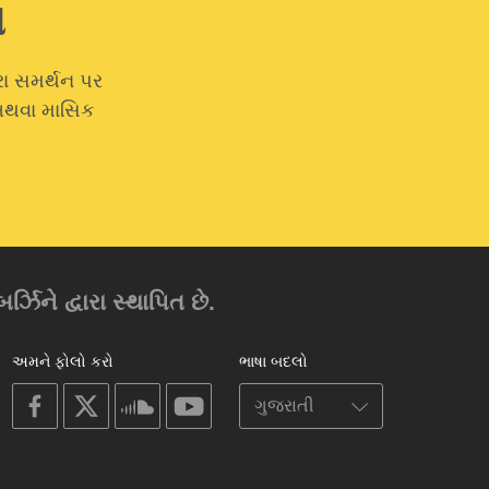
ો
રા સમર્થન પર
 અથવા માસિક
્ઝિને દ્વારા સ્થાપિત છે.
અમને ફોલો કરો
ભાષા બદલો
on
on
on
on
facebook
X
soundcloud
youtube