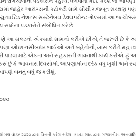
ાન રોગચાળાના પડકારોને પહોંચી વળવામાં મદદ કરશે જે આપણા
વિષ્યમાં જાહેર આરોગ્યની કટોકટી સામે સૌથી મજબૂત સંરક્ષણ પણ
 કે યુનાઈટેડ નેશન્સ સસ્ટેનેબલ ડેવલપમેન્ટ ગોલ્સમાં આ જ ચોક્કસ ઉ
થ્ય સામેના પડકારોને સંબોધિત કરે છે.
ે આ સંકટનો એકસાથે સામનો કરીએ છીએ, તે જરૂરી છે કે 
પણા ઓછા નસીબદાર ભાઈઓ અને બહેનોની, ખાસ કરીને મહત્ત્
રી પાડવા માટે એકતા અને સહકારની ભાવનાથી કાર્ય કરીએ. હું આશા
 કરું છું કે આવનારા દિવસોમાં, આપણામાંના દરેક વધુ ખુશી અને સ્વ
પણે બનતું બધું જ કરીશું.
૨૦૨૦
્લોબલ વોટર ૨૦૨૦ દ્વારા વિનંતી કરેલ સંદેશ. કાવ્યા શાહ દ્વારા ગુજરાતીમાં અનુવાદિ