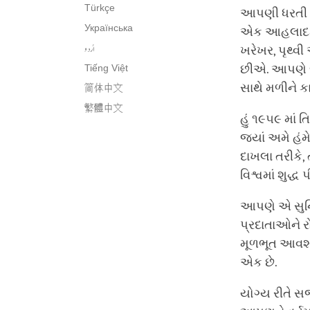
Türkçe
આપણી ધરતી મ
Українська
એક આહલાદક નિ
اُردو
ખરેખર, પૃથ્વી
Tiếng Việt
છીએ. આપણે જ
સાથે મળીને કા
简体中文
繁體中文
હું ૧૯૫૯ માં 
જ્યાં અમે હં
દાખલા તરીકે, ત
વિશ્વમાં શુદ
આપણે એ સુનિશ
પ્રદાતાઓને ર
મૂળભૂત આવશ્
એક છે.
યોગ્ય રીતે 