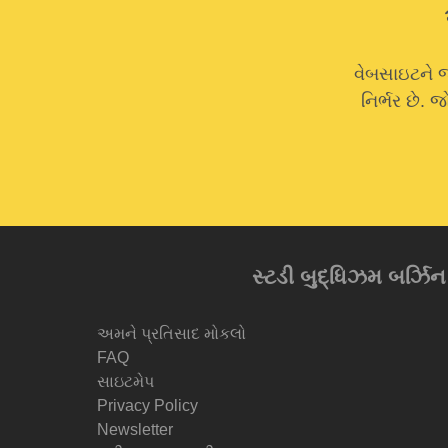
વેબસાઇટને જ
નિર્ભર છે.
સ્ટડી બુદ્ધિઝમ બર્ઝિન આ
અમને પ્રતિસાદ મોકલો
FAQ
સાઇટમેપ
Privacy Policy
Newsletter