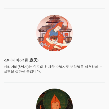
샨티데바(적천 寂天)
샨티데바(8세기)는 인도의 위대한 수행자로 보살행을 실천하며 보
살행을 설하신 분입니다.