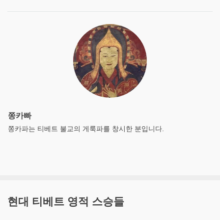
쫑카빠
쫑카파는 티베트 불교의 게룩파를 창시한 분입니다.
현대 티베트 영적 스승들