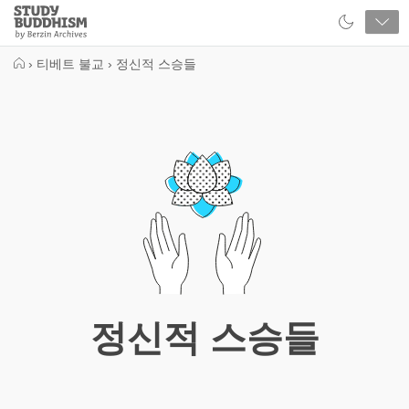
Close
Study
Buddhism
Home
›
티베트 불교
›
정신적 스승들
정신적 스승들