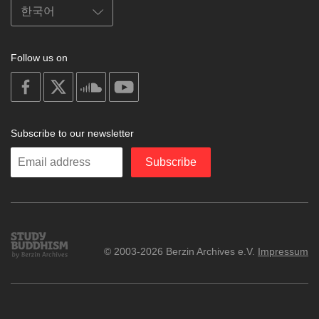
Follow us on
on
on
on
on
facebook
X
soundcloud
youtube
Subscribe to our newsletter
Enter
Subscribe
your
email
Study
© 2003-2026 Berzin Archives e.V.
Impressum
Buddhism
Home