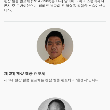
첸샵 쎌콩 린포체 (1914 -1983)는 14대 달라이 라마의 스승이자 대
론시 주 도반이었으며, 티베트 불교의 전 영역을 섭렵한 스승이셨습
니다.
제 2대 첸샵 쎌콩 린포체
제 2대 첸샵 쎌콩 린포체는 첸샵 쎌콩 린포체의 "환생자"입니다.