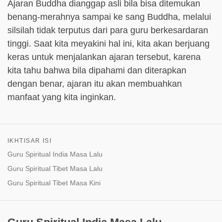
Ajaran Buddha dianggap asli bila bisa ditemukan
benang-merahnya sampai ke sang Buddha, melalui
silsilah tidak terputus dari para guru berkesardaran
tinggi. Saat kita meyakini hal ini, kita akan berjuang
keras untuk menjalankan ajaran tersebut, karena
kita tahu bahwa bila dipahami dan diterapkan
dengan benar, ajaran itu akan membuahkan
manfaat yang kita inginkan.
IKHTISAR ISI
Guru Spiritual India Masa Lalu
Guru Spiritual Tibet Masa Lalu
Guru Spiritual Tibet Masa Kini