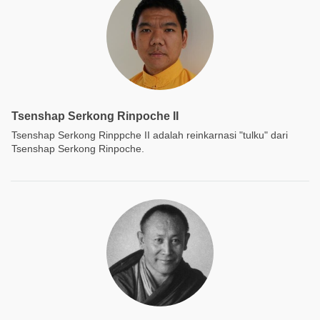
Tsenshap Serkong Rinpoche II
Tsenshap Serkong Rinppche II adalah reinkarnasi "tulku" dari
Tsenshap Serkong Rinpoche.