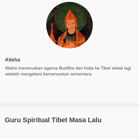
Atisha
Atisha meneruskan agama Buddha dari India ke Tibet sekali lagi
setelah mengalami kemerosotan sementara.
Guru Spiritual Tibet Masa Lalu