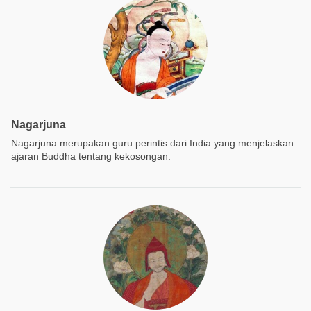
Nagarjuna
Nagarjuna merupakan guru perintis dari India yang menjelaskan
ajaran Buddha tentang kekosongan.