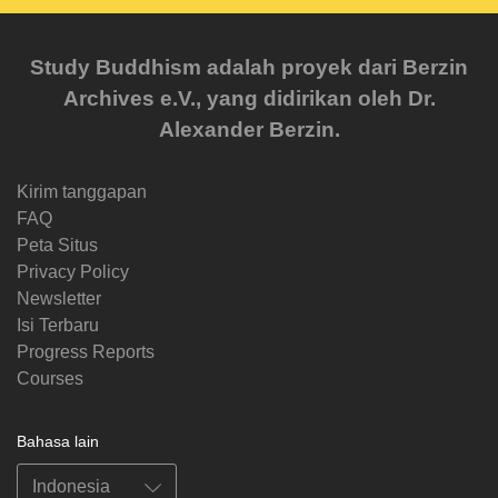
Study Buddhism adalah proyek dari Berzin
Archives e.V., yang didirikan oleh Dr.
Alexander Berzin.
Kirim tanggapan
FAQ
Peta Situs
Privacy Policy
Newsletter
Isi Terbaru
Progress Reports
Courses
Bahasa lain