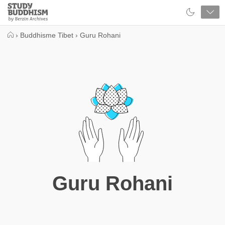
Close
Study
Buddhism
Home
›
Buddhisme Tibet
›
Guru Rohani
Guru Rohani