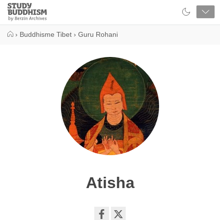
Close
Study
Buddhism
Home
›
Buddhisme Tibet
›
Guru Rohani
Atisha