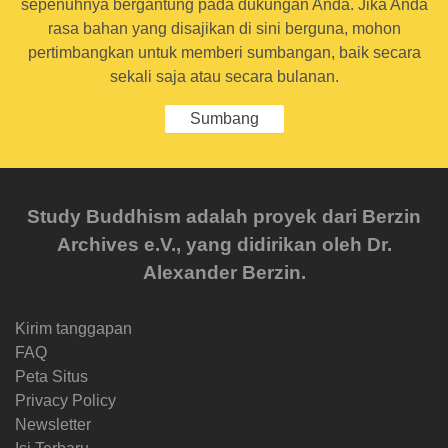
sepenuhnya bergantung pada dukungan Anda. Jika Anda
rasa bahan yang disajikan di sini berguna, mohon
pertimbangkan untuk memberi sumbangan, baik secara
sekali saja atau secara bulanan.
Sumbang
Study Buddhism adalah proyek dari Berzin
Archives e.V., yang didirikan oleh Dr.
Alexander Berzin.
Kirim tanggapan
FAQ
Peta Situs
Privacy Policy
Newsletter