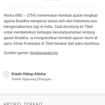
Share
on
facebook
Atisha (982 – 1054) menemukan kembali ajaran lengkap
agama Buddha mengenai welas asih dari Indonesia dan
mengenalkannya lagi di India. Saat diundang ke Tibet
untuk membetulkan berbagai kesalahpahaman tentang
ajaran Buddha, ia mengukuhkan kembali ajaran murni di
sana. Aliran Kadampa di Tibet berakar dari para muridnya.
Sumber gamer:
himalayanart.org
Kisah Hidup Atisha
Geshe Ngawang Dhargyey
ARTIKEL TERKAIT