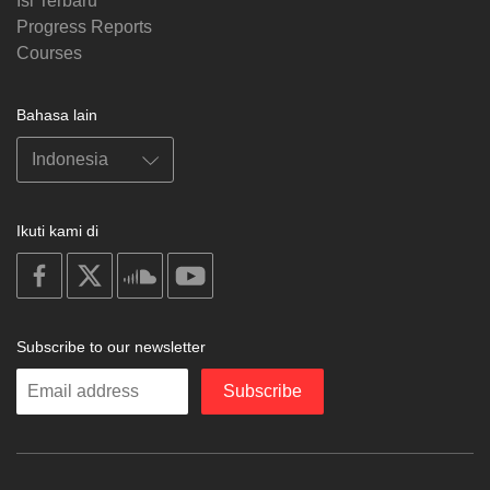
Isi Terbaru
Progress Reports
Courses
Bahasa lain
Ikuti kami di
on
on
on
on
facebook
X
soundcloud
youtube
Subscribe to our newsletter
Enter
Subscribe
your
email