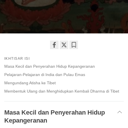
Share
Bookmark
IKHTISAR ISI
on
facebook
Masa Kecil dan Penyerahan Hidup Kepangeranan
Pelajaran-Pelajaran di India dan Pulau Emas
Mengundang Atisha ke Tibet
Membentuk Ulang dan Menghidupkan Kembali Dharma di Tibet
Masa Kecil dan Penyerahan Hidup
Kepangeranan