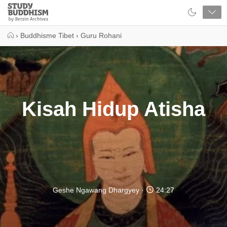
Close
Study
Buddhism
Home
›
Buddhisme Tibet
›
Guru Rohani
Kisah Hidup Atisha
Geshe Ngawang Dhargyey
24:27