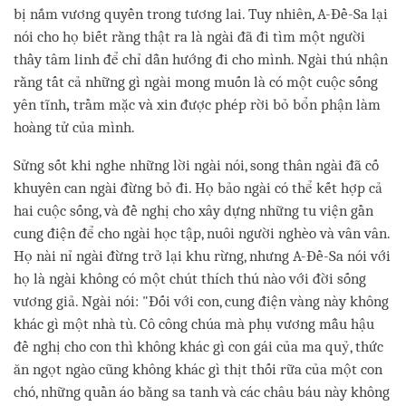
bị nắm vương quyền trong tương lai. Tuy nhiên, A-Đề-Sa lại
nói cho họ biết rằng thật ra là ngài đã đi tìm một người
thầy tâm linh để chỉ dẫn hướng đi cho mình. Ngài thú nhận
rằng tất cả những gì ngài mong muốn là có một cuộc sống
yên tĩnh
,
trầm mặc và xin được phép rời bỏ bổn phận làm
hoàng tử của mình.
Sửng sốt khi nghe những lời ngài nói, song thân ngài đã cố
khuyên can ngài đừng bỏ đi. Họ bảo ngài có thể kết hợp cả
hai cuộc sống, và đề nghị cho xây dựng những tu viện gần
cung điện để cho ngài học tập, nuôi người nghèo và vân vân.
Họ nài nỉ ngài đừng trở lại khu rừng, nhưng A-Đề-Sa nói với
họ là ngài không có một chút thích thú nào với đời sống
vương giả. Ngài nói: "Đối với con, cung điện vàng này không
khác gì một nhà tù. Cô công chúa mà phụ vương mẫu hậu
đề nghị cho con thì không khác gì con gái của ma quỷ, thức
ăn ngọt ngào cũng không khác gì thịt thối rữa của một con
chó, những quần áo bằng sa tanh và các châu báu này không