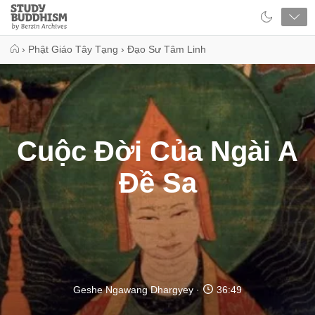
Close
Study
Buddhism
Home
›
Phật Giáo Tây Tạng
›
Đạo Sư Tâm Linh
Cuộc Đời Của Ngài A
Đề Sa
Geshe Ngawang Dhargyey
36:49