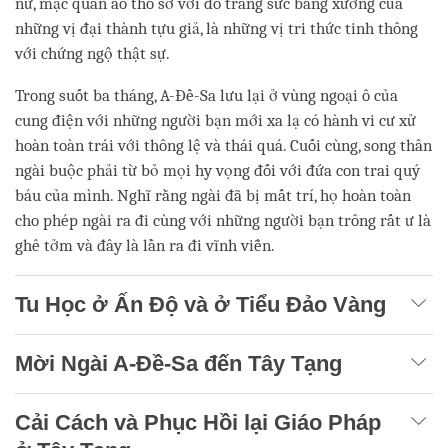
nữ, mặc quần áo thô sơ với đồ trang sức bằng xương của
những vị đại thành tựu giả, là những vị tri thức tinh thông
với chứng ngộ thật sự.
Trong suốt ba tháng, A-Đề-Sa lưu lại ở vùng ngoại ô của
cung điện với những người bạn mới xa lạ có hành vi cư xử
hoàn toàn trái với thông lệ và thái quá. Cuối cùng, song thân
ngài buộc phải từ bỏ mọi hy vọng đối với đứa con trai quý
báu của mình. Nghĩ rằng ngài đã bị mất trí, họ hoàn toàn
cho phép ngài ra đi cùng với những người bạn trông rất ư là
ghê tởm và đây là lần ra đi vĩnh viễn.
Tu Học ở Ấn Độ và ở Tiểu Đảo Vàng
Mời Ngài A-Đề-Sa đến Tây Tạng
Cải Cách và Phục Hồi lại Giáo Pháp