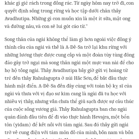
khác gì giẻ rách trong đống rác. Từ ngày hôm nay trở đi, con
quyết định sống trong rừng và học tập dưới chân thầy
Avadhutipa. Những gì con muốn xin là một ít sữa, mật ong
và đường nâu, và con sẽ lui gót cáo từ."
Song thân của ngài không thể làm gì hơn ngoài việc đồng ý
thỉnh cầu của ngài và thế là A-Đề-Sa trở lại khu rừng với
những lương thực được cung cấp và một đoàn tùy tùng đông
đảo gây trở ngại mà song thân ngài một mực van nài để cho
họ hộ tống ngài. Thầy Avadhutipa bấy giờ gửi vị hoàng tử
trẻ đến thầy Rahulagupta ở núi Hắc Sơn, để bắt đầu thực
hành mật điển. A-Đề-Sa đến đây cùng với toàn bộ kỵ sĩ của
ngài và thưa với vị đạo sư kim cang là ngài đã tu học với
nhiều vị thầy, nhưng vẫn chưa thể giũ sạch được sự câu thúc
của cuộc sống vương giả. Thầy Rahulagupta ban cho ngài
quán đảnh đầu tiên để đi vào thực hành Hevajra, một bổn
tôn (yidam) để kết nối với tâm ngài. Sau đó thầy gửi ngài
trở về cung điện với tám môn đồ của mình, bốn nam và bốn