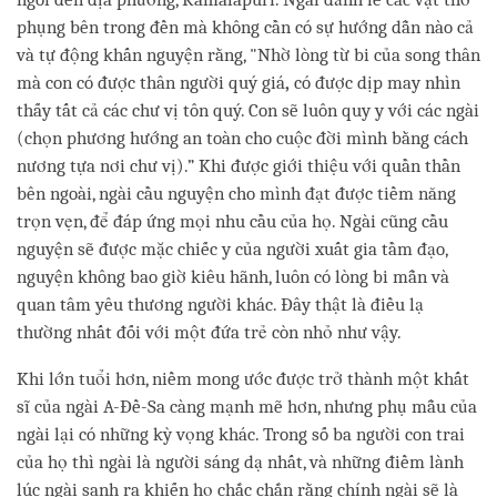
phụng bên trong đền mà không cần có sự hướng dẫn nào cả
và tự động khấn nguyện rằng, "Nhờ lòng từ bi của song thân
mà con có được thân người quý giá
,
có được dịp may nhìn
thấy tất cả các chư vị tôn quý. Con sẽ luôn quy y với các ngài
(chọn phương hướng an toàn cho cuộc đời mình bằng cách
nương tựa nơi chư vị).” Khi được giới thiệu với quần thần
bên ngoài, ngài cầu nguyện cho mình đạt được tiềm năng
trọn vẹn, để đáp ứng mọi nhu cầu của họ. Ngài cũng cầu
nguyện sẽ được mặc chiếc y của người xuất gia tầm đạo,
nguyện không bao giờ kiêu hãnh, luôn có lòng bi mẫn và
quan tâm yêu thương người khác. Đây thật là điều lạ
thường nhất đối với một đứa trẻ còn nhỏ như vậy.
Khi lớn tuổi hơn, niềm mong ước được trở thành một khất
sĩ của ngài A-Đề-Sa càng mạnh mẽ hơn, nhưng phụ mẫu của
ngài lại có những kỳ vọng khác. Trong số ba người con trai
của họ thì ngài là người sáng dạ nhất, và những điềm lành
lúc ngài sanh ra khiến họ chắc chắn rằng chính ngài sẽ là