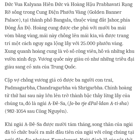
Đức Vua Kalyana Hiền Đức và Hoàng Hậu Prabhavati Rạng
Rỡ sống trong Cung Điện Phướn Vàng (Golden Banner
Palace), tại thành phố Bangala
,
thuộc vùng đất Jahor, phía
Đông Ấn Độ. Hoàng cung được che phủ với mười ba mái
vòm bằng vàng, mái này chồng lên mái kia, và được trang
trí một cách nguy nga lộng lẫy với 25.000 phướn vàng.
Xung quanh hoàng cung là vô số công viên, hồ và những khu
vườn xinh đẹp. Vương quốc này giàu có như những triều đại
giàu sang cổ xưa của Trung Quốc.
Cặp vợ chồng vương giả có được ba người con trai,
Padmagarbha, Chandragarbha và Shrigarbha. Chính hoàng
tử thứ hai sau này lớn lên trở thành bậc thầy lừng lẫy của
chúng ta, đó là ngài A-Đề-Sa, (
Jo-bo rje dPal-ldan A-ti-sha
)
(982-1054 sau Công Nguyên).
Khi ngài A-Đề-Sa được mười tám tháng, song thân của ngài
đã tổ chức buổi ra mắt đầu tiên của ngài với công chúng tại
ngôi đền địa phương, Kamalapuri. Ngài đảnh lễ các vật thờ