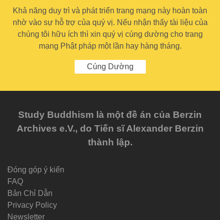
Khả năng duy trì và phát triển trang mạng này hoàn toàn
nhờ vào sự hỗ trợ của quý vị. Nếu nhận thấy tài liệu của
chúng tôi hữu ích thì xin quý vị cúng dường cho trang
mạng Phật pháp một lần hay hàng tháng.
Cúng Dường
Study Buddhism là một đề án của Berzin
Archives e.V., do Tiến sĩ Alexander Berzin
thành lập.
Đóng góp ý kiến
FAQ
Bản Chỉ Dẫn
Privacy Policy
Newsletter