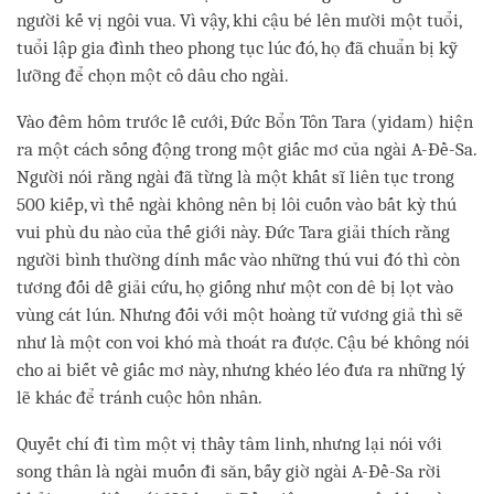
người kế vị ngôi vua. Vì vậy, khi cậu bé lên mười một tuổi,
tuổi lập gia đình theo phong tục lúc đó, họ đã chuẩn bị kỹ
lưỡng để chọn một cô dâu cho ngài.
Vào đêm hôm trước lễ cưới, Đức Bổn Tôn Tara (yidam) hiện
ra một cách sống động trong một giấc mơ của ngài A-Đề-Sa.
Người nói rằng ngài đã từng là một khất sĩ liên tục trong
500 kiếp, vì thế ngài không nên bị lôi cuốn vào bất kỳ thú
vui phù du nào của thế giới này. Đức Tara giải thích rằng
người bình thường dính mắc vào những thú vui đó thì còn
tương đối dễ giải cứu, họ giống như một con dê bị lọt vào
vùng cát lún. Nhưng đối với một hoàng tử vương giả thì sẽ
như là một con voi khó mà thoát ra được. Cậu bé không nói
cho ai biết về giấc mơ này, nhưng khéo léo đưa ra những lý
lẽ khác để tránh cuộc hôn nhân.
Quyết chí đi tìm một vị thầy tâm linh, nhưng lại nói với
song thân là ngài muốn đi săn, bấy giờ ngài A-Đề-Sa rời