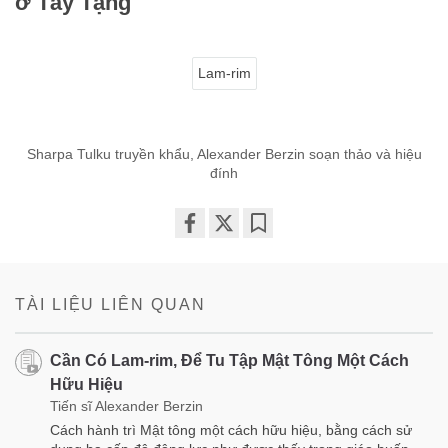
ở Tây Tạng
Lam-rim
Sharpa Tulku truyền khẩu, Alexander Berzin soạn thảo và hiệu
đính
Share
Bookmark
on
facebook
TÀI LIỆU LIÊN QUAN
Cần Có Lam-rim, Để Tu Tập Mật Tông Một Cách
Hữu Hiệu
Tiến sĩ Alexander Berzin
Cách hành trì Mật tông một cách hữu hiệu, bằng cách sử