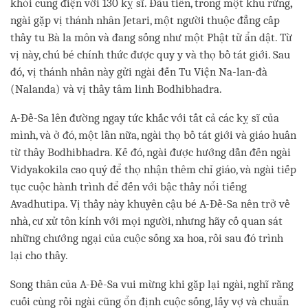
khỏi cung điện với 130 kỵ sĩ. Đầu tiên, trong một khu rừng
,
ngài gặp vị thánh nhân Jetari, một người thuộc đẳng cấp
thầy tu Bà la môn và đang sống như một Phật tử ẩn dật. Từ
vị này, chú bé chính thức được quy y và thọ bồ tát giới. Sau
đó
,
vị thánh nhân này gửi ngài đến Tu Viện Na-lan-đà
(Nalanda) và vị thầy tâm linh Bodhibhadra.
A-Đề-Sa lên đường ngay tức khắc với tất cả các kỵ sĩ của
mình, và ở đó, một lần nữa, ngài thọ bồ tát giới và giáo huấn
từ thầy Bodhibhadra. Kế đó, ngài được hướng dẫn đến ngài
Vidyakokila cao quý để thọ nhận thêm chỉ giáo, và ngài tiếp
tục cuộc hành trình để đến với bậc thầy nổi tiếng
Avadhutipa. Vị thầy này khuyên cậu bé A-Đề-Sa nên trở về
nhà, cư xử tôn kính với mọi người, nhưng hãy cố quan sát
những chướng ngại của cuộc sống xa hoa, rồi sau đó trình
lại cho thầy.
Song thân của A-Đề-Sa vui mừng khi gặp lại ngài, nghĩ rằng
cuối cùng rồi ngài cũng ổn định cuộc sống, lấy vợ và chuẩn