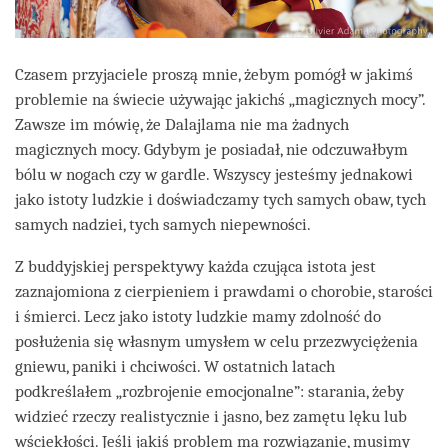
Czasem przyjaciele proszą mnie, żebym pomógł w jakimś
problemie na świecie używając jakichś „magicznych mocy”.
Zawsze im mówię, że Dalajlama nie ma żadnych
magicznych mocy. Gdybym je posiadał, nie odczuwałbym
bólu w nogach czy w gardle. Wszyscy jesteśmy jednakowi
jako istoty ludzkie i doświadczamy tych samych obaw, tych
samych nadziei, tych samych niepewności.
Z buddyjskiej perspektywy każda czująca istota jest
zaznajomiona z cierpieniem i prawdami o chorobie, starości
i śmierci. Lecz jako istoty ludzkie mamy zdolność do
posłużenia się własnym umysłem w celu przezwyciężenia
gniewu, paniki i chciwości. W ostatnich latach
podkreślałem „rozbrojenie emocjonalne”: starania, żeby
widzieć rzeczy realistycznie i jasno, bez zamętu lęku lub
wściekłości. Jeśli jakiś problem ma rozwiązanie, musimy