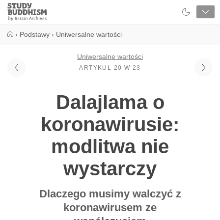
Close
Study
Buddhism
Home
›
Podstawy
›
Uniwersalne wartości
Uniwersalne wartości
ARTYKUŁ 20 W 23
Dalajlama o
koronawirusie:
modlitwa nie
wystarczy
Dlaczego musimy walczyć z
koronawirusem ze