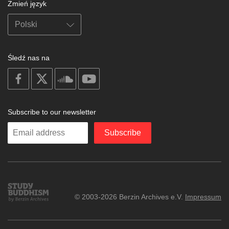
Zmień język
Śledź nas na
on
on
on
on
facebook
X
soundcloud
youtube
Subscribe to our newsletter
Enter
Subscribe
your
email
Study
© 2003-2026 Berzin Archives e.V.
Impressum
Buddhism
Home