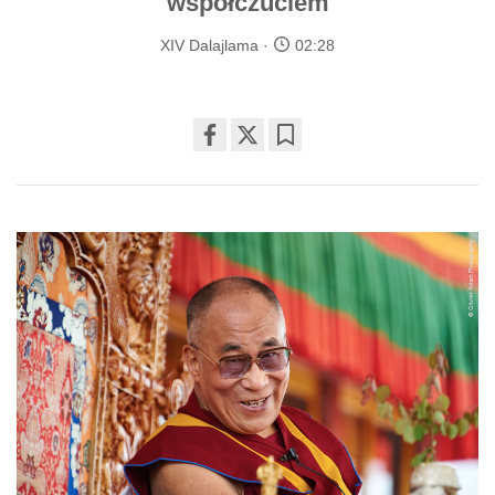
współczuciem
XIV Dalajlama
02:28
Share
Bookmark
on
facebook