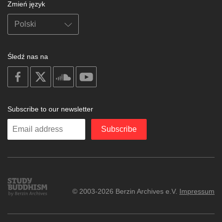
Zmień język
Śledź nas na
on
on
on
on
facebook
X
soundcloud
youtube
Subscribe to our newsletter
Enter
Subscribe
your
email
Study
© 2003-2026 Berzin Archives e.V.
Impressum
Buddhism
Home