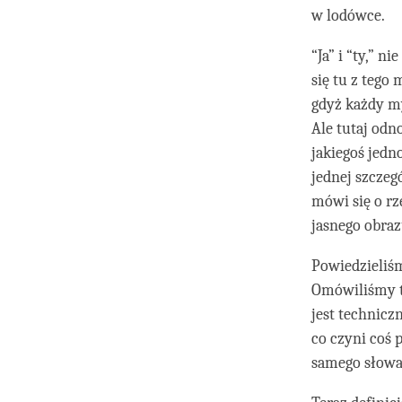
w lodówce.
“Ja” i “ty,” 
się tu z tego
gdyż każdy myś
Ale tutaj odn
jakiegoś jed
jednej szczeg
mówi się o rz
jasnego obraz
Powiedzieliś
Omówiliśmy to
jest technicz
co czyni coś 
samego słowa 