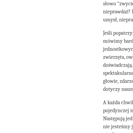
słowo “zwycię
nieprawdaż? D
umysł, niepr
Jeśli popatrzy
mówimy bardz
jednostkowyc
zwierzęta, ow
doświadczają.
spektakularn
głowie, zdarz
dotyczy nasze 
A każda chwil
pojedynczej i
Następują jed
nie jesteśmy j