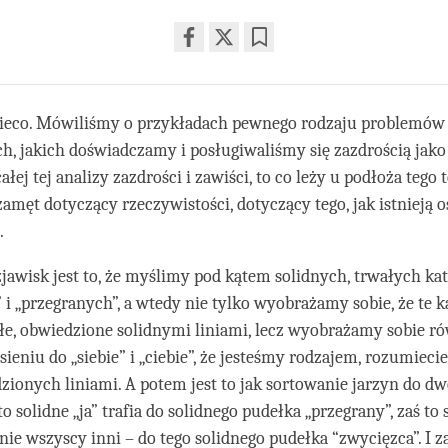
Share
Bookmark
on
facebook
eco. Mówiliśmy o przykładach pewnego rodzaju problemów
, jakich doświadczamy i posługiwaliśmy się zazdrością jak
łej tej analizy zazdrości i zawiści, to co leży u podłoża tego 
męt dotyczący rzeczywistości, dotyczący tego, jak istnieją os
.
jawisk jest to, że myślimy pod kątem solidnych, trwałych kate
i „przegranych”, a wtedy nie tylko wyobrażamy sobie, że te k
ałe, obwiedzione solidnymi liniami, lecz wyobrażamy sobie ró
ieniu do „siebie” i „ciebie”, że jesteśmy rodzajem, rozumiecie
ionych liniami. A potem jest to jak sortowanie jarzyn do d
 solidne „ja” trafia do solidnego pudełka „przegrany”, zaś to s
e wszyscy inni – do tego solidnego pudełka “zwycięzca”. I 