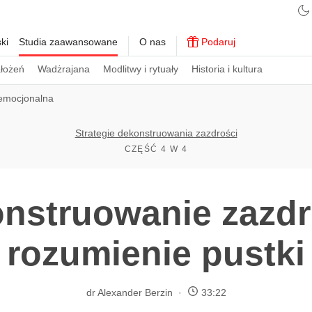
ki
Studia zaawansowane
O nas
Podaruj
ałożeń
Wadżrajana
Modlitwy i rytuały
Historia i kultura
emocjonalna
Strategie dekonstruowania zazdrości
CZĘŚĆ 4 W 4
nstruowanie zazdr
rozumienie pustki
dr Alexander Berzin
33:22