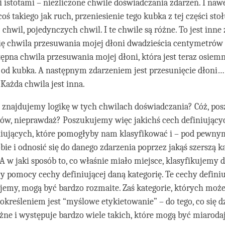
 istotami – niezliczone chwile doświadczania zdarzeń. I naw
oś takiego jak ruch, przeniesienie tego kubka z tej części sto
z chwil, pojedynczych chwil. I te chwile są różne. To jest inne
się chwila przesuwania mojej dłoni dwadzieścia centymetrów 
stępna chwila przesuwania mojej dłoni, która jest teraz osiem
od kubka. A następnym zdarzeniem jest przesunięcie dłoni…
 Każda chwila jest inna.
b znajdujemy logikę w tych chwilach doświadczania? Cóż, p
ców, nieprawdaż? Poszukujemy więc jakichś cech definiując
niujących, które pomogłyby nam klasyfikować i – pod pewn
bie i odnosić się do danego zdarzenia poprzez jakąś szerszą ka
. A w jaki sposób to, co właśnie miało miejsce, klasyfikujemy 
zy pomocy cechy definiującej daną kategorię. Te cechy definiu
jemy, mogą być bardzo rozmaite. Zaś kategorie, których moż
kreśleniem jest “myślowe etykietowanie” – do tego, co się d
żne i występuje bardzo wiele takich, które mogą być miaroda