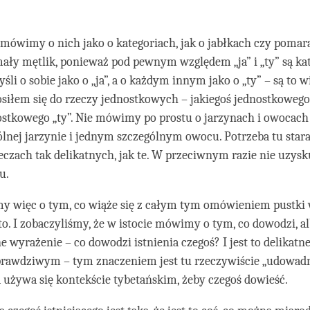
nie mówimy o nich jako o kategoriach, jak o jabłkach czy poma
 mały mętlik, ponieważ pod pewnym względem „ja” i „ty” są ka
li o sobie jako o „ja”, a o każdym innym jako o „ty” – są to w
osiłem się do rzeczy jednostkowych – jakiegoś jednostkowego 
nostkowego „ty”. Nie mówimy po prostu o jarzynach i owocac
ólnej jarzynie i jednym szczególnym owocu. Potrzeba tu stara
eczach tak delikatnych, jak te. W przeciwnym razie nie uzys
u.
my więc o tym, co wiąże się z całym tym omówieniem pustki
. I zobaczyliśmy, że w istocie mówimy o tym, co dowodzi, alb
ne wyrażenie – co dowodzi istnienia czegoś? I jest to delikatn
prawdziwym – tym znaczeniem jest tu rzeczywiście „udowadn
używa się kontekście tybetańskim, żeby czegoś dowieść.