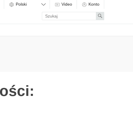
Video
Konto
Enter
Search
search
term
ości: