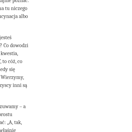
dajnie poznać.
ma tu niczego
ucynacja albo
jesteś
i? Co dowodzi
 kwestia,
 to cóż, co
edy się
. Wierzymy,
zyscy inni są
odczuwamy – a
prostu
ć: „A, tak,
 właśnie