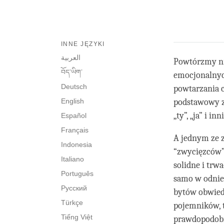
INNE JĘZYKI
العربية
Powtórzmy ni
བོད་ཡིག་
emocjonalnych
Deutsch
powtarzania ca
English
podstawowy za
„ty”, „ja” i inni
Español
Français
A jednym ze z
Indonesia
“zwycięzców” 
Italiano
solidne i trw
Português
samo w odnies
Русский
bytów obwiedz
Türkçe
pojemników, to
Tiếng Việt
prawdopodobni