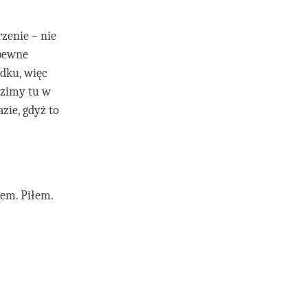
zenie – nie
 pewne
ądku, więc
dzimy tu w
zie, gdyż to
łem. Piłem.