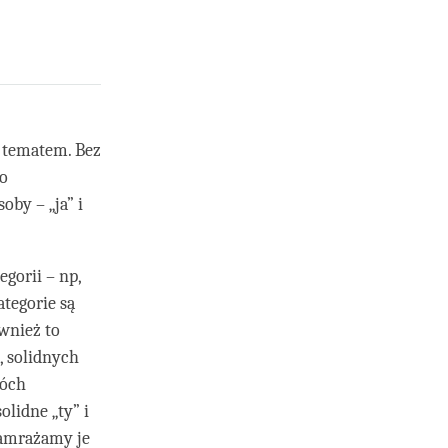
o tematem. Bez
to
oby – „ja” i
gorii – np,
ategorie są
wnież to
, solidnych
wóch
olidne „ty” i
zamrażamy je