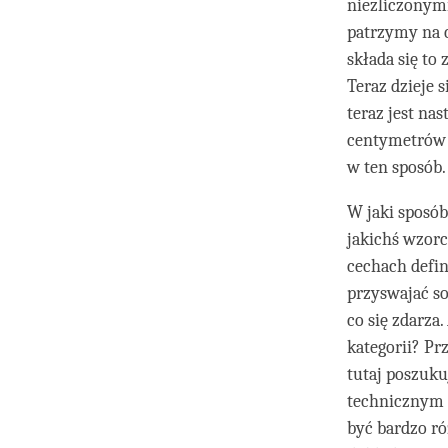
niezliczonymi
patrzymy na c
składa się to 
Teraz dzieje 
teraz jest na
centymetrów 
w ten sposób.
W jaki sposó
jakichś wzor
cechach defi
przyswajać so
co się zdarza
kategorii? Pr
tutaj poszuku
technicznym o
być bardzo ró