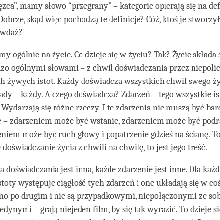
zca”, mamy słowo “przegrany” – kategorie opierają się na def
obrze, skąd więc pochodzą te definicje? Cóż, ktoś je stworzył
awdaż?
my ogólnie na życie. Co dzieje się w życiu? Tak? Życie składa si
o ogólnymi słowami – z chwil doświadczania przez niepolicz
h żywych istot. Każdy doświadcza wszystkich chwil swego ży
ady – każdy. A czego doświadcza? Zdarzeń – tego wszystkie is
 Wydarzają się różne rzeczy. I te zdarzenia nie muszą być bar
e – zdarzeniem może być wstanie, zdarzeniem może być podra
eniem może być ruch głowy i popatrzenie gdzieś na ścianę. To 
doświadczanie życia z chwili na chwilę, to jest jego treść.
a doświadczania jest inna, każde zdarzenie jest inne. Dla każd
stoty występuje ciągłość tych zdarzeń i one układają się w coś
no po drugim i nie są przypadkowymi, niepołączonymi ze sob
edynymi – grają niejeden film, by się tak wyrazić. To dzieje si