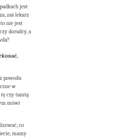
ypadkach jest
a, zaś lekarz
o nie jest
czy doradcy, a
awda?
ekonać,
I z powodu
yczne w
 tę czy tamtą
czym mówi
lizować, co
miecie, mamy