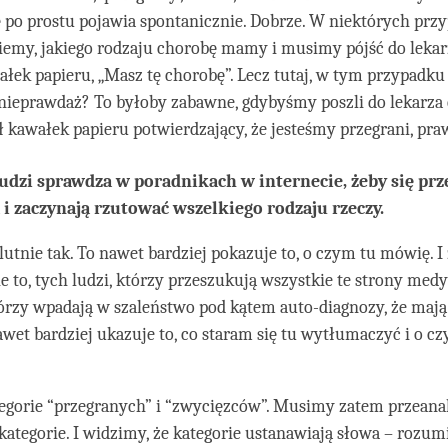
ię po prostu pojawia spontanicznie. Dobrze. W niektórych prz
wiemy, jakiego rodzaju chorobę mamy i musimy pójść do lekarz
łek papieru, „Masz tę chorobę”. Lecz tutaj, w tym przypadku t
 nieprawdaż? To byłoby zabawne, gdybyśmy poszli do lekarza 
 kawałek papieru potwierdzający, że jesteśmy przegrani, pr
udzi sprawdza w poradnikach w internecie, żeby się prz
 i zaczynają rzutować wszelkiego rodzaju rzeczy.
lutnie tak. To nawet bardziej pokazuje to, o czym tu mówię. 
ie to, tych ludzi, którzy przeszukują wszystkie te strony med
tórzy wpadają w szaleństwo pod kątem auto-diagnozy, że mają
awet bardziej ukazuje to, co staram się tu wytłumaczyć i o 
tegorie “przegranych” i “zwycięzców”. Musimy zatem przeana
kategorie. I widzimy, że kategorie ustanawiają słowa – rozu