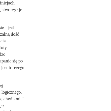
inicjach,
, stworzył je
ę – jeśli
alną ilość
cia –
toty
dzo
panie się po
jest to, czego
ej
 logicznego.
ą chwilami. I
ę z