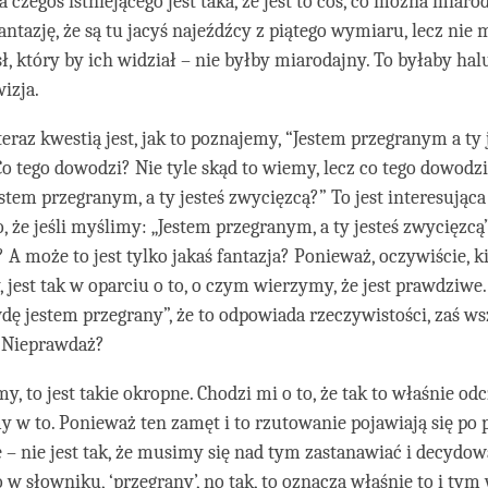
a czegoś istniejącego jest taka, że jest to coś, co można miaro
ntazję, że są tu jacyś najeźdźcy z piątego wymiaru, lecz nie 
ł, który by ich widział – nie byłby miarodajny. To byłaby hal
izja.
teraz kwestią jest, jak to poznajemy, “Jestem przegranym a ty 
o tego dowodzi? Nie tyle skąd to wiemy, lecz co tego dowodz
jestem przegranym, a ty jesteś zwycięzcą?” To jest interesująca
, że jeśli myślimy: „Jestem przegranym, a ty jesteś zwycięzcą”,
 A może to jest tylko jakaś fantazja? Ponieważ, oczywiście, ki
jest tak w oparciu o to, o czym wierzymy, że jest prawdziwe
wdę jestem przegrany”, że to odpowiada rzeczywistości, zaś ws
 Nieprawdaż?
emy, to jest takie okropne. Chodzi mi o to, że tak to właśnie 
 w to. Ponieważ ten zamęt i to rzutowanie pojawiają się po 
 – nie jest tak, że musimy się nad tym zastanawiać i decydowa
w słowniku, ‘przegrany’, no tak, to oznacza właśnie to i tym