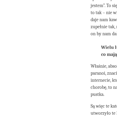
jestem”. To s
to tak – nie 
daje nam kawa
zupełnie tak,
on by nam dał
Wielu l
co mają
Właśnie, abso
paranoi, znac
internecie, k
chorobę, to n
pustka.
Są więc te ka
utworzyło te 