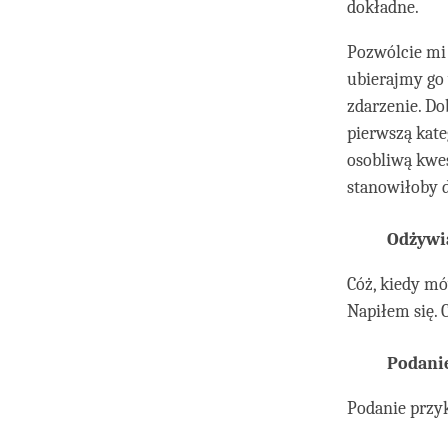
dokładne.
Pozwólcie mi
ubierajmy go 
zdarzenie. Do
pierwszą kate
osobliwą kwes
stanowiłoby d
Odżywi
Cóż, kiedy mó
Napiłem się. 
Podanie
Podanie przyk