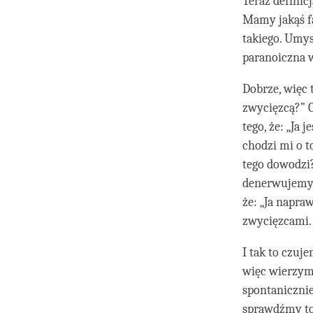
Teraz definicj
Mamy jakąś fa
takiego. Umys
paranoiczna w
Dobrze, więc 
zwycięzcą?” C
tego, że: „Ja 
chodzi mi o to
tego dowodzi?
denerwujemy, 
że: „Ja napra
zwycięzcami.
I tak to czuj
więc wierzymy
spontanicznie
sprawdźmy to 