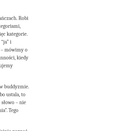
rańczach. Robi
tegoriami,
ięc kategorie.
“ja” i
h – mówimy o
nności, kiedy
kujemy
 w buddyzmie.
o ustala, to
e słowo – nie
ia”. Tego