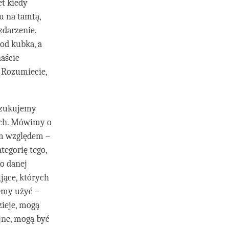
et kiedy
łu na tamtą,
 zdarzenie.
od kubka, a
naście
 Rozumiecie,
oszukujemy
ych. Mówimy o
ym względem –
tegorię tego,
do danej
jące, których
emy użyć –
zieje, mogą
jne, mogą być