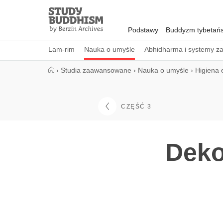
Close
Study
Buddhism
Podstawy
Buddyzm tybetańs
Home
Lam-rim
Nauka o umyśle
Abhidharma i systemy z
›
Studia zaawansowane
›
Nauka o umyśle
›
Higiena 
CZĘŚĆ 3
Deko