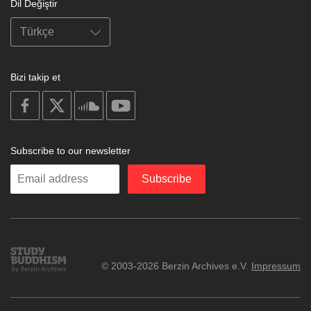
Dil Değiştir
Bizi takip et
on
on
on
on
facebook
X
soundcloud
youtube
Subscribe to our newsletter
Enter
Subscribe
your
email
Study
© 2003-2026 Berzin Archives e.V.
Impressum
Buddhism
Home