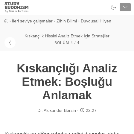
Close
Study
Buddhism
Home
›
İleri seviye çalışmalar
›
Zihin Bilimi
›
Duygusal Hijyen
Kıskançlık Hissini Analiz Etmek İçin Stratejiler
BÖLÜM 4 / 4
Kıskançlığı Analiz
Etmek: Boşluğu
Anlamak
Dr. Alexander Berzin
22:27
Kıskançlık ve diğer rahatsız edici duygular, daha