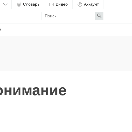
Словарь
Видео
Аккаунт
Enter
Search
search
term
а
Понимание