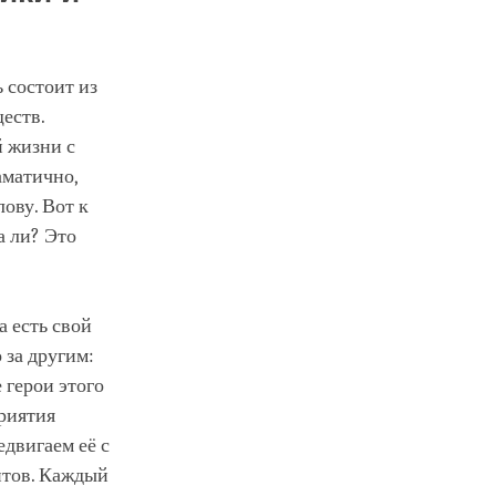
 состоит из
еств.
 жизни с
аматично,
ову. Вот к
а ли? Это
а есть свой
 за другим:
 герои этого
риятия
едвигаем её с
нтов. Каждый