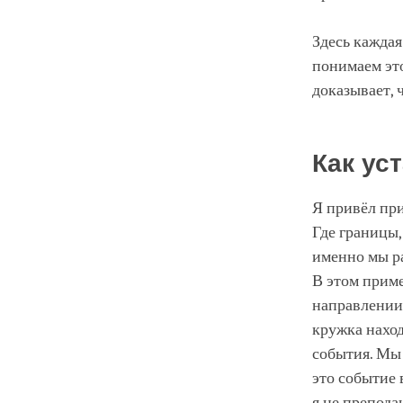
Здесь каждая
понимаем это
доказывает, 
Как ус
Я привёл при
Где границы,
именно мы р
В этом приме
направлении 
кружка наход
события. Мы 
это событие 
я не препода