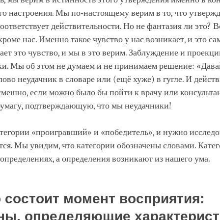
го настроения. Мы по-настоящему верим в то, что утверж
оответствует действительности. Но не фантазия ли это? В
кроме нас. Именно такое чувство у нас возникает, и это са
ает это чувство, и мы в это верим. Заблуждение и проекц
и. Мы об этом не думаем и не принимаем решение: «Дава
ово неудачник в словаре или (ещё хуже) в гугле. И действ
смешно, если можно было бы пойти к врачу или консульта
бумагу, подтверждающую, что мы неудачники!
атегории «проигравший» и «победитель», и нужно исследов
ся. Мы увидим, что категории обозначены словами. Кате
определениях, а определения возникают из нашего ума.
о состоит момент восприятия:
ны, определяющие характерист