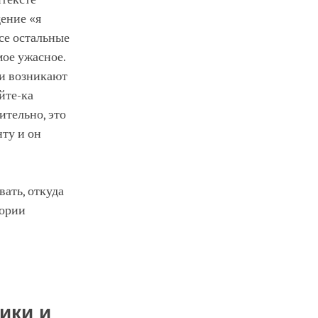
дение «я
се остальные
мое ужасное.
ии возникают
йте-ка
ительно, это
нту и он
ать, откуда
гории
ики и