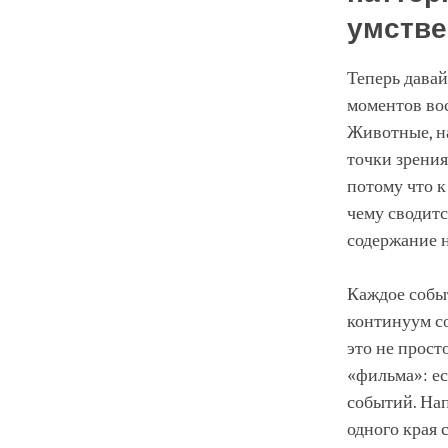
умстве
Теперь давай
моментов во
Животные, н
точки зрени
потому что к
чему сводитс
содержание 
Каждое событ
континуум с
это не прост
«фильма»: е
событий. Нап
одного края 