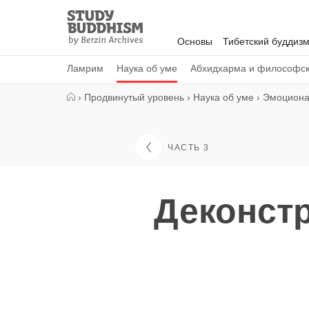
Close
Study
Buddhism
Основы
Тибетский буддиз
Home
Ламрим
Наука об уме
Абхидхарма и философс
›
Продвинутый уровень
›
Наука об уме
›
Эмоциона
ЧАСТЬ 3
Деконстр