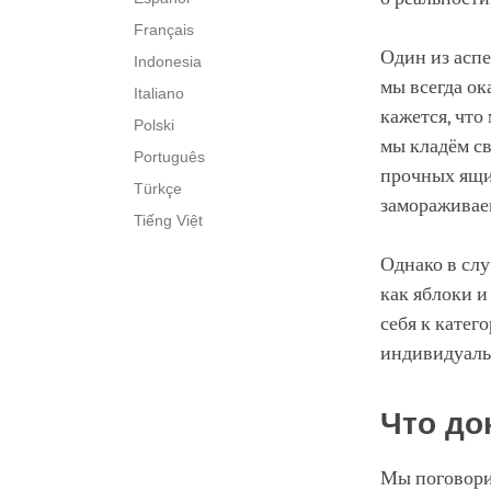
Français
Один из аспе
Indonesia
мы всегда о
Italiano
кажется, что
Polski
мы кладём св
Português
прочных ящи
Türkçe
замораживае
Tiếng Việt
Однако в слу
как яблоки и
себя к катег
индивидуаль
Что до
Мы поговорил