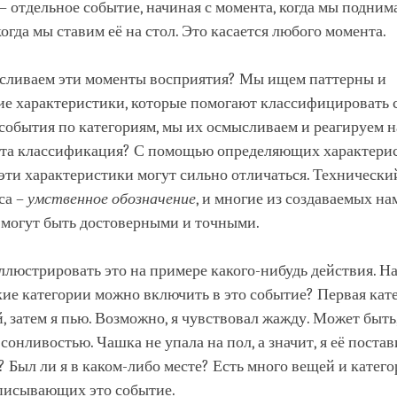
– отдельное событие, начиная с момента, когда мы подним
когда мы ставим её на стол. Это касается любого момента.
сливаем эти моменты восприятия? Мы ищем паттерны и
е характеристики, которые помогают классифицировать 
события по категориям, мы их осмысливаем и реагируем н
эта классификация? С помощью определяющих характери
 эти характеристики могут сильно отличаться. Технически
са –
умственное обозначение
, и многие из создаваемых на
 могут быть достоверными и точными.
люстрировать это на примере какого-нибудь действия. Н
кие категории можно включить в это событие? Первая кате
, затем я пью. Возможно, я чувствовал жажду. Может быть,
 сонливостью. Чашка не упала на пол, а значит, я её поста
я? Был ли я в каком-либо месте? Есть много вещей и катего
писывающих это событие.