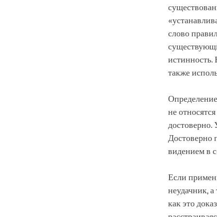
существовани
«устанавлива
слово правил
существующим
истинность. 
также исполь
Определение 
не относятся
достоверно. 
Достоверно п
видением в 
Если примени
неудачник, а
как это дока
расстраиваяс