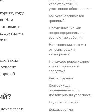
характеристики и
умственное обозначение
ориях, когда
Как устанавливаются
и». Нам
границы?
линиями, и
Преувеличение как
х других – в
непропорциональное
восприятие события
ик и
На основании чего мы
относим вещи к
категориям?
иях, таких
На каждое переживание
влияют причины и
 относит
следствия
оворю об
Деконструкция
Критерии для
определения того,
ий?
достоверна ли условность
Подобно иллюзии
о доказывает
Доказывает ли