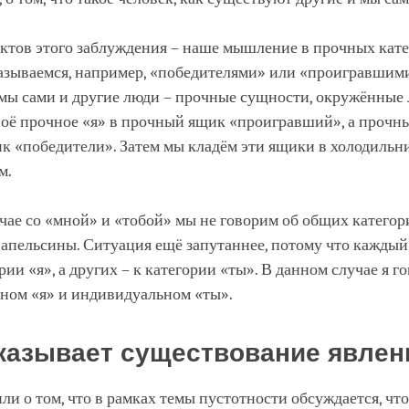
ктов этого заблуждения – наше мышление в прочных катег
казываемся, например, «победителями» или «проигравшим
 мы сами и другие люди – прочные сущности, окружённые 
оё прочное «я» в прочный ящик «проигравший», а прочны
к «победители». Затем мы кладём эти ящики в холодильн
м.
чае со «мной» и «тобой» мы не говорим об общих категор
 апельсины. Ситуация ещё запутаннее, потому что каждый
ории «я», а других – к категории «ты». В данном случае я г
ном «я» и индивидуальном «ты».
казывает существование явлен
и о том, что в рамках темы пустотности обсуждается, чт