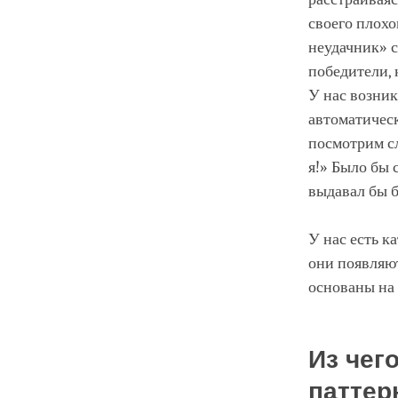
своего плохо
неудачник» с
победители, 
У нас возник
автоматическ
посмотрим сл
я!» Было бы 
выдавал бы 
У нас есть к
они появляют
основаны на 
Из чег
паттер