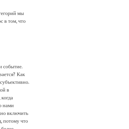
атегорий мы
с в том, что
и событие.
вается? Как
субъективно.
ой в
 когда
о нами
жно включить
, потому что
 более