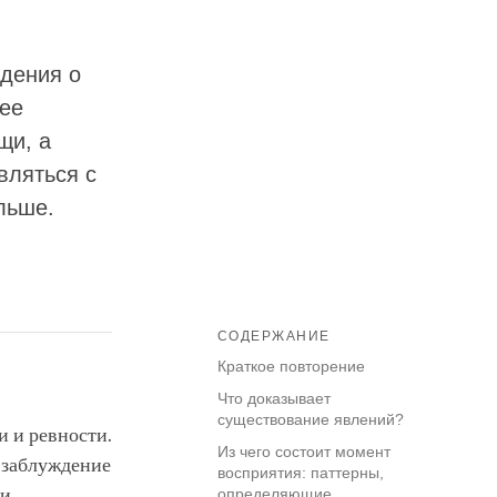
дения о
нее
щи, а
вляться с
льше.
СОДЕРЖАНИЕ
Краткое повторение
Что доказывает
существование явлений?
и и ревности.
Из чего состоит момент
 заблуждение
восприятия: паттерны,
и.
определяющие