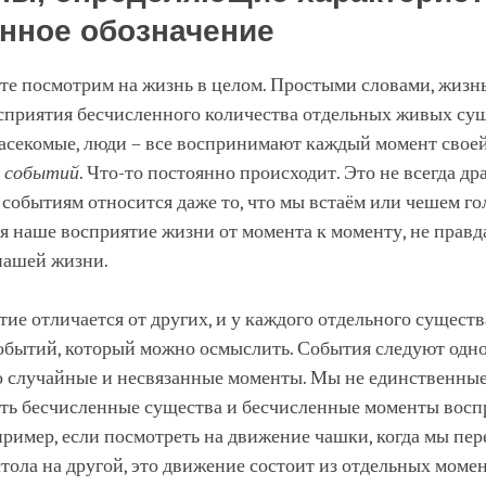
нное обозначение
те посмотрим на жизнь в целом. Простыми словами, жизнь
сприятия бесчисленного количества отдельных живых сущ
асекомые, люди – все воспринимают каждый момент своей
я
событий
. Что-то постоянно происходит. Это не всегда др
 событиям относится даже то, что мы встаём или чешем гол
я наше восприятие жизни от момента к моменту, не правд
нашей жизни.
ие отличается от других, и у каждого отдельного существ
обытий, который можно осмыслить. События следуют одно
о случайные и несвязанные моменты. Мы не единственные
сть бесчисленные существа и бесчисленные моменты восп
ример, если посмотреть на движение чашки, когда мы пер
стола на другой, это движение состоит из отдельных моме