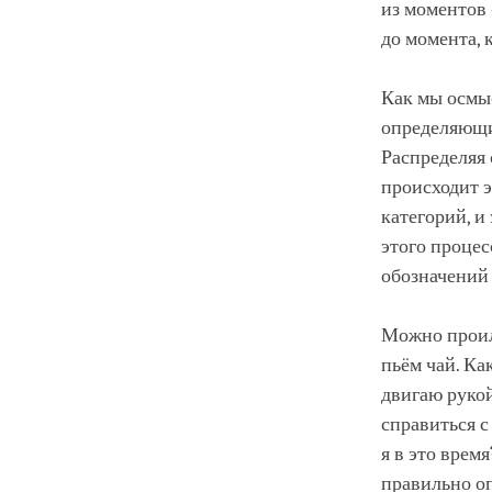
из моментов 
до момента, 
Как мы осмы
определяющи
Распределяя 
происходит 
категорий, и
этого процес
обозначений
Можно проил
пьём чай. Ка
двигаю рукой
справиться с
я в это врем
правильно о