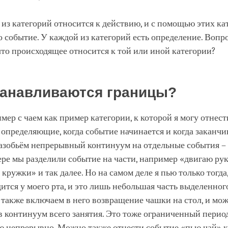
 из категорий относится к действию, и с помощью этих к
 событие. У каждой из категорий есть определение. Вопро
что происходящее относится к той или иной категории?
танавливаются границы?
мер с чаем как пример категории, к которой я могу отнест
 определяющие, когда событие начинается и когда заканчи
азобьём непрерывный континуум на отдельные события – 
ре мы разделили событие на части, например «двигаю рук
кружки» и так далее. Но на самом деле я пью только тогда,
ится у моего рта, и это лишь небольшая часть выделенног
также включаем в него возвращение чашки на стол, и мо
в континуум всего занятия. Это тоже ограниченный период
ю непрерывно. Можно также отнести событие «пью чай» к