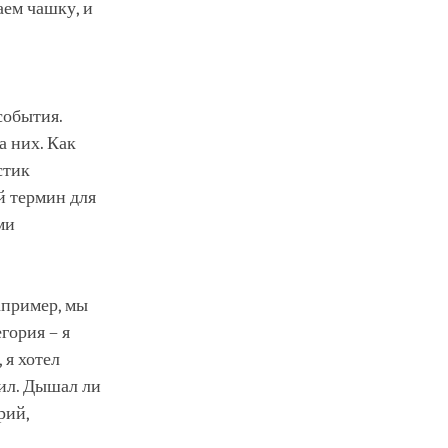
аем чашку, и
события.
а них. Как
стик
й термин для
ми
апример, мы
гория – я
 я хотел
вил. Дышал ли
рий,