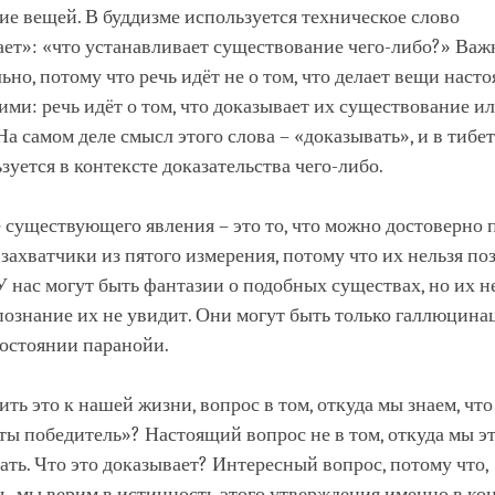
е вещей. В буддизме используется техническое слово
ет»: «что устанавливает существование чего-либо?» Важ
ьно, потому что речь идёт не о том, что делает вещи нас
и: речь идёт о том, что доказывает их существование и
На самом деле смысл этого слова – «доказывать», и в тибе
зуется в контексте доказательства чего-либо.
существующего явления – это то, что можно достоверно 
 захватчики из пятого измерения, потому что их нельзя по
У нас могут быть фантазии о подобных существах, но их н
ознание их не увидит. Они могут быть только галлюцина
состоянии паранойи.
ть это к нашей жизни, вопрос в том, откуда мы знаем, что
 ты победитель»? Настоящий вопрос не в том, откуда мы эт
зать. Что это доказывает? Интересный вопрос, потому что,
ь, мы верим в истинность этого утверждения именно в ко