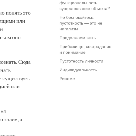
функциональность
существование объекта?
но понять это
Не беспокойтесь:
тоящими или
пустотность — это не
ли
нигилизм
тском оно
Продолжаем жить
Прибежище, сострадание
и понимание
Пустотность личности
познать. Сюда
знать
Индивидуальность
е существует.
Резюме
цией или
 «я
о знаем, а
нтексте