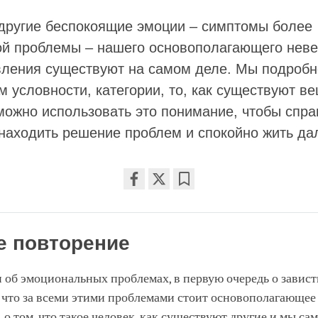
 другие беспокоящие эмоции – симптомы более
й проблемы – нашего основополагающего неве
явления существуют на самом деле. Мы подроб
 условности, категории, то, как существуют ве
можно использовать это понимание, чтобы спра
 находить решение проблем и спокойно жить да
Share
Bookmark
on
facebook
е повторение
об эмоциональных проблемах, в первую очередь о завист
 что за всеми этими проблемами стоит основополагающее
, о том, что такое человек, как существуют другие и мы сам