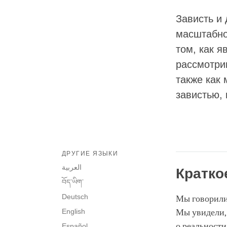
Зависть и
масштабно
том, как 
рассмотрим
также как 
завистью,
ДРУГИЕ ЯЗЫКИ
العربية
Кратко
བོད་ཡིག་
Deutsch
Мы говорили 
English
Мы увидели,
о реальности
Español