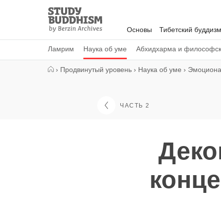
Close
Study
Buddhism
Основы
Тибетский буддиз
Home
Ламрим
Наука об уме
Абхидхарма и философс
›
Продвинутый уровень
›
Наука об уме
›
Эмоциона
ЧАСТЬ 2
Деко
конц