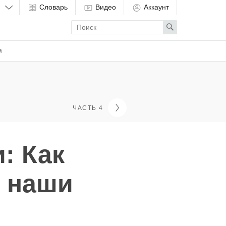
Словарь
Видео
Аккаунт
Enter
Search
search
term
а
ЧАСТЬ 4
: Как
 наши