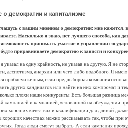
 о демократии и капитализме
глашусь с вашим мнением о демократии: мне кажется, 
иваете. Насколько я знаю, нет лучшего способа, как да
возможность принимать участие в управлении государ
 будто приравниваете демократию к зависти и конкуре
, я указал на одну крайность, не указав на другую. Я не ст
ти, деспотизма, анархии или чего-либо подобного. Я имею 
ся проблематичным, если предвыборная компания основан
зить других кандидатов или найти на них компромат и те
сколько плохи наши конкуренты. Есть большая разница ме
й кампанией и кампанией, основанной на обсуждении пр
воих хороших качествах и квалификации для данной долж
их хороших качествах можно рассказывать так, чтобы при э
угих. Тогда люди смогут выбрать. А если кампания прохо