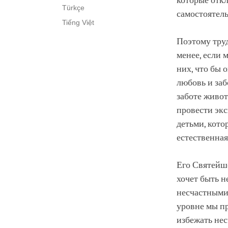
которые откл
Türkçe
самостоятель
Tiếng Việt
Поэтому труд
менее, если 
них, что бы 
любовь и заб
заботе живот
провести эк
детьми, кото
естественная
Его Святейше
хочет быть н
несчастными.
уровне мы пр
избежать несч