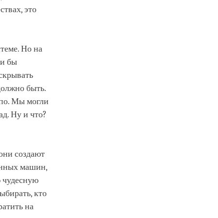
ствах, это
теме. Но на
ли бы
 скрывать
должно быть.
по. Мы могли
ад. Ну и что?
 они создают
анных машин,
ю чудесную
ыбирать, кто
ратить на