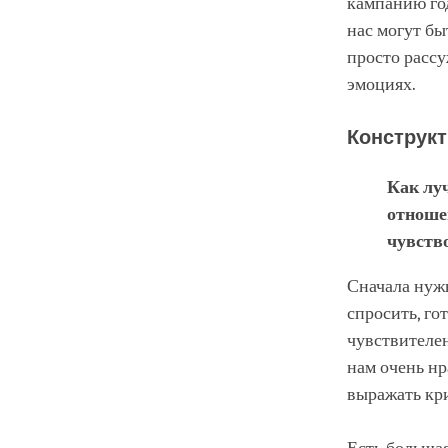
кампанию год
нас могут бы
просто рассу
эмоциях.
Конструкт
Как лу
отноше
чувств
Сначала нуж
спросить, го
чувствителен
нам очень нр
выражать кр