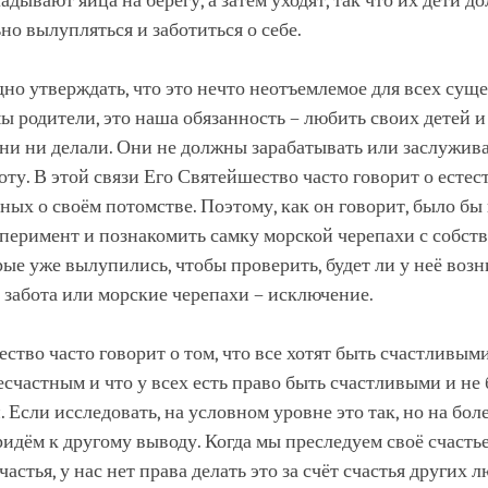
адывают яйца на берегу, а затем уходят, так что их дети 
но вылупляться и заботиться о себе.
но утверждать, что это нечто неотъемлемое для всех суще
мы родители, это наша обязанность – любить своих детей и
они ни делали. Они не должны зарабатывать или заслужив
оту. В этой связи Его Святейшество часто говорит о есте
ных о своём потомстве. Поэтому, как он говорит, было бы
сперимент и познакомить самку морской черепахи с собс
рые уже вылупились, чтобы проверить, будет ли у неё возн
 забота или морские черепахи – исключение.
ство часто говорит о том, что все хотят быть счастливым
есчастным и что у всех есть право быть счастливыми и не
 Если исследовать, на условном уровне это так, но на бол
идём к другому выводу. Когда мы преследуем своё счасть
астья, у нас нет права делать это за счёт счастья других 