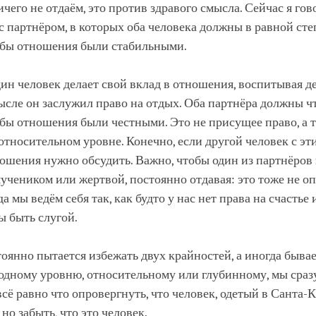
ичего не отдаём, это против здравого смысла. Сейчас я го
 партнёром, в которых оба человека должны в равной сте
тобы отношения были стабильными.
ин человек делает свой вклад в отношения, воспитывая дет
сле он заслужил право на отдых. Оба партнёра должны ч
обы отношения были честными. Это не присущее право, а т
относительном уровне. Конечно, если другой человек с эт
ношения нужно обсудить. Важно, чтобы один из партнёров
учеником или жертвой, постоянно отдавая: это тоже не о
а мы ведём себя так, как будто у нас нет права на счастье 
ы быть слугой.
оянно пытается избежать двух крайностей, а иногда бывает
одному уровню, относительному или глубинному, мы сраз
всё равно что опровергнуть, что человек, одетый в Санта-Кл
но забыть, что это человек.