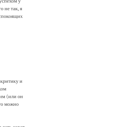
 успехом у
 не так, я
еспокоящих
 критику и
ком
им (или он
ого можно