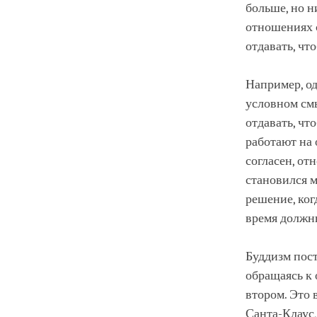
больше, но н
отношениях с
отдавать, ч
Например, од
условном смы
отдавать, чт
работают на 
согласен, от
становился м
решение, когд
время должн
Буддизм пост
обращаясь к 
втором. Это 
Санта-Клаус, 