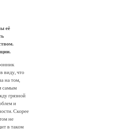
вы её
ть
ством.
нции.
оронник
в виду, что
а на том,
м самым
жду грязной
облем и
ности. Скорее
том не
дит в таком