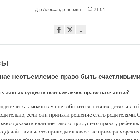
Д-р Александр Берзин
21:04
Share
Bookmark
on
facebook
сы
у нас неотъемлемое право быть счастливым
и у живых существ неотъемлемое право на счастье?
одители как можно лучше заботиться о своих детях и люб
рдительно, если они приняли решение стать родителями. 
ожно доказать наличие такого присущего права у ребёнка.
 Далай-лама часто приводит в качестве примера морских