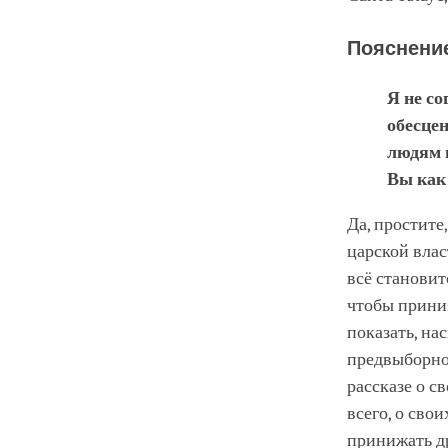
Пояснение
Я не со
обесцен
людям 
Вы как
Да, простите
царской влас
всё становит
чтобы прини
показать, на
предвыборно
рассказе о с
всего, о сво
принижать др