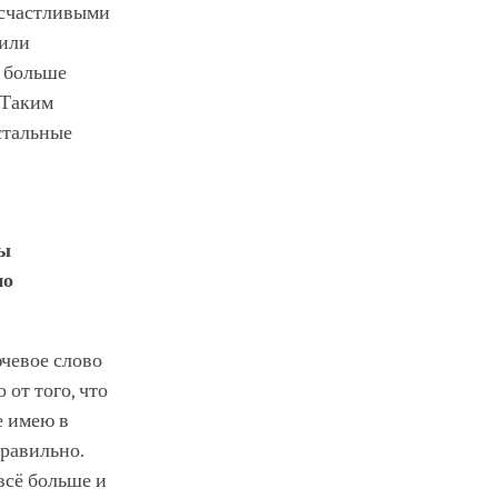
ь счастливыми
 или
о больше
 Таким
остальные
мы
но
ючевое слово
от того, что
не имею в
правильно.
всё больше и