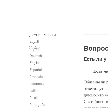
ДРУГИЕ ЯЗЫКИ
العربية
Вопро
བོད་ཡིག་
Deutsch
Есть ли 
English
Español
Есть л
Français
Обязаны ли р
Indonesia
ответил утве
Italiano
думаю, что м
Polski
Святейшество
Português