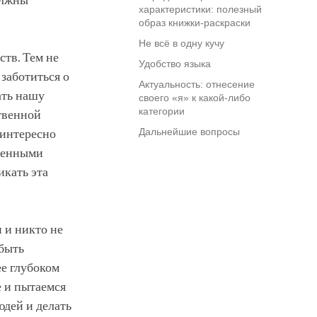
должны
характеристики: полезный
образ книжки-раскраски
Не всё в одну кучу
ств. Тем не
Удобство языка
 заботиться о
Актуальность: отнесение
ать нашу
своего «я» к какой-либо
категории
ственной
Дальнейшие вопросы
 интересно
твенными
икать эта
и и никто не
 быть
ее глубоком
е и пытаемся
людей и делать