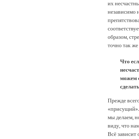
их несчастны
независимо н
препятствова
соответствуе
образом, стр
точно так же
Что есл
несчас
можем 
сделат
Прежде всего
«присущий». 
мы делаем, но
виду, что на
Всё зависит 