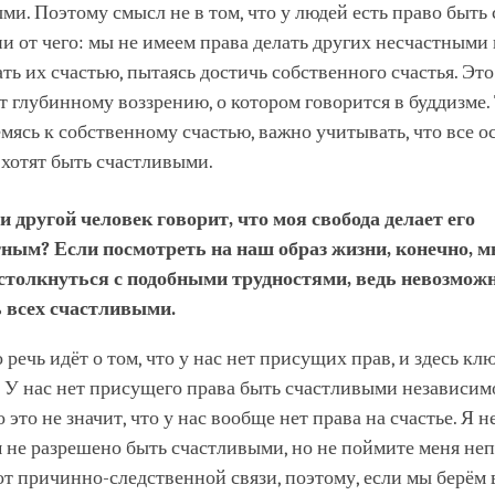
ми. Поэтому смысл не в том, что у людей есть право быт
и от чего: мы не имеем права делать других несчастными
ть их счастью, пытаясь достичь собственного счастья. Эт
т глубинному воззрению, о котором говорится в буддизме.
емясь к собственному счастью, важно учитывать, что все 
 хотят быть счастливыми.
и другой человек говорит, что моя свобода делает его
тным? Если посмотреть на наш образ жизни, конечно, 
столкнуться с подобными трудностями, ведь невозмож
ь всех счастливыми.
 речь идёт о том, что у нас нет присущих прав, и здесь кл
У нас нет присущего права быть счастливыми независимо 
 это не значит, что у нас вообще нет права на счастье. Я 
м не разрешено быть счастливыми, но не поймите меня не
от причинно-следственной связи, поэтому, если мы берём 