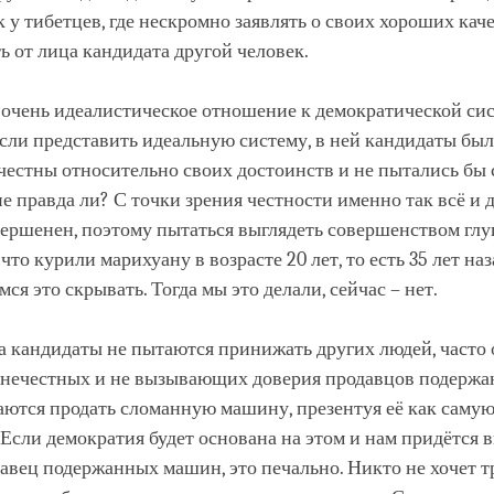
к у тибетцев, где нескромно заявлять о своих хороших каче
ь от лица кандидата другой человек.
 очень идеалистическое отношение к демократической сис
если представить идеальную систему, в ней кандидаты бы
честны относительно своих достоинств и не пытались бы
не правда ли? С точки зрения честности именно так всё и 
вершенен, поэтому пытаться выглядеть совершенством глу
что курили марихуану в возрасте 20 лет, то есть 35 лет наз
ся это скрывать. Тогда мы это делали, сейчас – нет.
а кандидаты не пытаются принижать других людей, часто
 нечестных и не вызывающих доверия продавцов подерж
аются продать сломанную машину, презентуя её как саму
 Если демократия будет основана на этом и нам придётся в
вец подержанных машин, это печально. Никто не хочет т