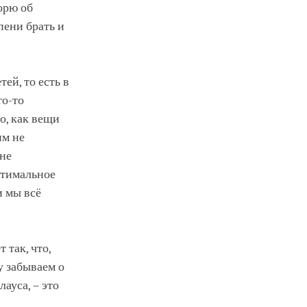
ворю об
пени брать и
ей, то есть в
то-то
о, как вещи
им не
 не
птимальное
и мы всё
 так, что,
у забываем о
ауса, – это