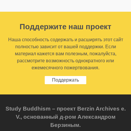
Поддержите наш проект
Наша способность содержать и расширять этот сайт
полностью зависит от вашей поддержки. Если
материал кажется вам полезным, пожалуйста,
рассмотрите возможность однократного или
ежемесячного пожертвования.
Поддержать
Study Buddhism – проект Berzin Archives e.
V., основанный д-ром Александром
Берзиным.