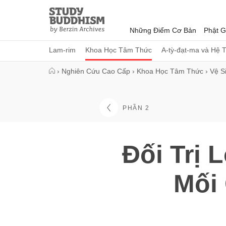
Close
Study
Buddhism
Những Điểm Cơ Bản
Phật G
Home
Lam-rim
Khoa Học Tâm Thức
A-tỳ-đạt-ma và Hệ 
›
Nghiên Cứu Cao Cấp
›
Khoa Học Tâm Thức
›
Vệ S
PHẦN 2
Đối Trị 
Mối