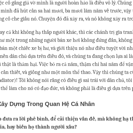
ệc cố gắng giả vờ mình là người hoàn hảo là điều vô lý. Chúng 
 mình đã hút cần sa hai mươi, ba mươi lăm năm về trước, vậy 
g cố che giấu nó. Chuyện đó đã xảy ra, và nó không xảy ra tro
ay cả khi không hạ thấp người khác, thì các chánh trị gia tra
ư một trong những người bán xe hơi không đứng đắn, không 
bán một chiếc xe bị hư, và giới thiệu nó như điều tuyệt vời nh
 nền dân chủ dựa trên điều đó, và chúng ta đang chọn lựa ai l
hì thật là thảm hại. Việc bỏ ra cả năm, thậm chí hai năm để vậ
 cần thiết, và giống như một môn thể thao. Vậy thì chúng ta c
adiator)! Tôi không nói rằng có điều gì sai trái với dân chủ, tôi
thể làm cho nó có đạo đức, và không phải là điều gì dựa trên
Xây Dựng Trong Quan Hệ Cá Nhân
 đưa ra lời phê bình, để cải thiện vấn đề, mà không hạ 
ia, hay biến họ thành người xấu?