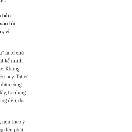
úc.
o bản
vào lối
n, vì
” là từ chủ
bất kể mình
úc. Không
u này. Tất cả
 nhận càng
ây, tôi đang
ồng đều, để
, nên theo ý
ng đều phải