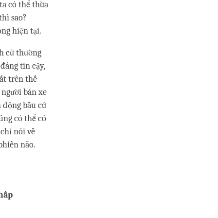
ta có thể thừa
thì sao?
ng hiện tại.
nh cử thường
đáng tin cậy,
ất trên thế
à người bán xe
n động bầu cử
ũng có thể có
 chỉ nói về
 phiền não.
thấp