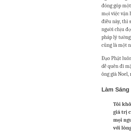
đóng góp một 
mọi việc vận 
điều này, thì
người chịu đọ
pháp lý tưởn
cũng là một n
Đạo Phật luôn
dễ quên đi mặ
ông già Noel,
Làm Sáng 
Tôi khô
giá trị
mọi ngư
với lòn