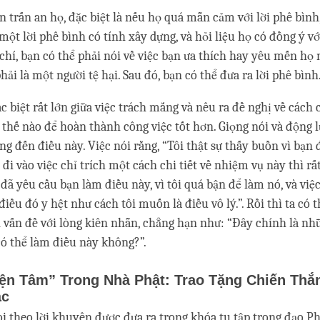
ên trấn an họ, đặc biệt là nếu họ quá mẫn cảm với lời phê bìn
ột lời phê bình có tính xây dựng, và hỏi liệu họ có đồng ý vớ
hí, bạn có thể phải nói về việc bạn ưa thích hay yêu mến họ 
ải là một người tệ hại. Sau đó, bạn có thể đưa ra lời phê bình
c biệt rất lớn giữa việc trách mắng và nêu ra đề nghị về cách c
 thế nào để hoàn thành công việc tốt hơn. Giọng nói và động 
g đến điều này. Việc nói rằng, “Tôi thật sự thấy buồn vì bạn
, đi vào việc chỉ trích một cách chi tiết về nhiệm vụ này thì rấ
 đã yêu cầu bạn làm điều này, vì tôi quá bận để làm nó, và việ
điều đó y hệt như cách tôi muốn là điều vô lý.”. Rồi thì ta có 
n vấn đề với lòng kiên nhẫn, chẳng hạn như: “Đây chính là nh
có thể làm điều này không?”.
ện Tâm” Trong Nhà Phật: Trao Tặng Chiến Thắ
ác
oi theo lời khuyên được đưa ra trong khóa tu tập trong đạo Phậ