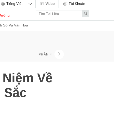
Video
Tài Khoản
Enter
Search
Dường
search
term
ch Sử Và Văn Hóa
PHẦN 4
i Niệm Về
 Sắc