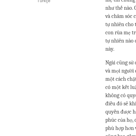
Türkçe
như thế nào. 
và chăm sóc c
tự nhiên cho 
con rùa mẹ tr
tự nhiên nào 
này.
Ngài cũng sử 
và mọi người
một cách chặt
có một kết lu
không có quyề
điều đó sẽ kh
quyền được h
phúc của họ, 
phù hợp hơn v