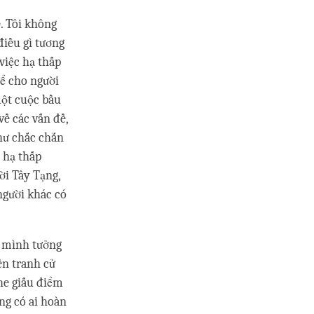
. Tôi không
điều gì tương
việc hạ thấp
để cho người
một cuộc bầu
về các vấn đề,
như chắc chắn
 hạ thấp
ời Tây Tạng,
người khác có
ư mình tưởng
ên tranh cử
he giấu điểm
ng có ai hoàn