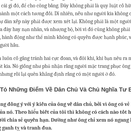
cái gì đó, để cho công bằng. Đây không phải là quy luật cố hữ
hành một cách tương đối. Dĩ nhiên, nếu như người kia không
 sự dàn xếp này phải được xem xét lại. Không phải là một ngườ
a đày hay nạn nhân, và nhượng bộ, bởi vì đó cũng không phải 
g, hành động như thể mình không có quyền được hạnh phúc, v
gười hầu.
 luôn cố gắng tránh hai cực đoan, và đôi khi, khi bạn nêu ra m
t kia. Nó giống như phủ nhận rằng người mặc trang phục ông 
 nhưng rồi lại quên khẳng định rằng có một người ở đó.
Tỏ Những Điểm Về Dân Chủ Và Chủ Nghĩa Tư 
ng đồng ý với ý kiến của ông về dân chủ, bởi vì ông có vẻ
 của nó. Theo hiểu biết của tôi thì không có cách nào tốt 
ời chia sẻ quyền hạn. Dường như ông chỉ xem nó ngang
g ganh tỵ và tranh đua.