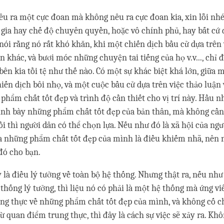
nêu ra một cực đoan mà không nêu ra cực đoan kia, xin lỗi nhé
gia hay chế độ chuyên quyền, hoặc vô chính phủ, hay bất cứ 
 nói rằng nó rất khó khăn, khi một chiến dịch bầu cử dựa trên 
n khác, và bươi móc những chuyện tai tiếng của họ v.v..., chỉ 
bên kia tồi tệ như thế nào. Có một sự khác biệt khá lớn, giữa 
hiến dịch bôi nhọ, và một cuộc bầu cử dựa trên việc thảo luận 
phẩm chất tốt đẹp và trình độ cần thiết cho vị trí này. Hầu 
trình bày những phẩm chất tốt đẹp của bản thân, mà không cần
ồi thì người dân có thể chọn lựa. Nếu như đó là xã hội của ngư
ra những phẩm chất tốt đẹp của mình là điều khiếm nhã, nên 
đó cho bạn.
y là điều lý tưởng về toàn bộ hệ thống. Nhưng thật ra, nếu nh
thống lý tưởng, thì liệu nó có phải là một hệ thống mà ứng vi
ng thực về những phẩm chất tốt đẹp của mình, và không cố c
ừ quan điểm trung thực, thì đây là cách sự việc sẽ xảy ra. Khô