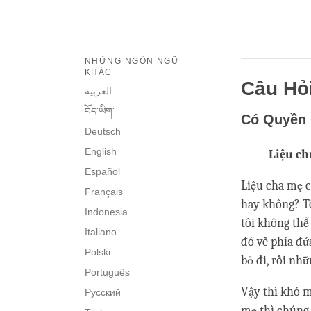
NHỮNG NGÔN NGỮ
KHÁC
Câu Hỏ
العربية
བོད་ཡིག་
Có Quyền 
Deutsch
English
Liệu ch
Español
Liệu cha mẹ c
Français
hay không? Tô
Indonesia
tôi không thể
Italiano
đó về phía đứ
Polski
bỏ đi, rồi nh
Português
Vậy thì khó m
Русский
mẹ thì chúng 