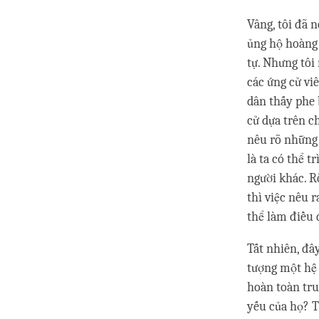
Vâng, tôi đã 
ủng hộ hoàng 
tự. Nhưng tôi
các ứng cử viê
dân thấy phe 
cử dựa trên c
nêu rõ những 
là ta có thể 
người khác. R
thì việc nêu 
thể làm điều 
Tất nhiên, đâ
tượng một hệ 
hoàn toàn tru
yếu của họ? T