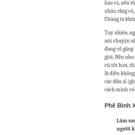
hảo cả, nên vi
nhận rằng có,
Chúng ta khôn
Tuy nhiên, ng
nói chuyện nh
đang cố gắng 
giới. Nếu như
cũ tốt hơn, t
là điều không
các đấu sĩ (gl
cách mình có 
Phê Bình 
Làm sao
người k