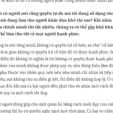
 sự kiện là tất cả những người khác cũng muốn được hạnh ph
 có người nói rằng quyền tự do mà tôi đang sử dụng ch
nh đang làm cho người khác đau khổ thì sao? Khi nhìn 
a chính mình thì tất nhiên, chúng ta có thể gặp khó khă
hể làm cho tất cả mọi người hạnh phúc.
ng ta nói rằng mình không có quyền lợi cố hữu, và chữ “cố hữu
 đơn giản không có quyền lợi cố hữu để có được hạnh phúc, 
 điều đó không có nghĩa là tôi không có quyền được hạnh ph
phúc của mình không được phép xảy ra, nên đừng hiểu lầm điề
 phụ thuộc vào nhân quả, nên nếu như mình chỉ nhận và tiếp
ều, mà không cho ra điều gì hết, thì điều đó không hợp lý. Ở đ
bạn đời, khi mà cả hai người đều phải cho và nhận một cách đ
ẽ xảy ra một cách tốt đẹp.
 người đóng góp cho mối quan hệ bằng cách nuôi dạy con cái
hường thì họ có quyền nghỉ ngơi một thời gian. Cả hai vợ chồ