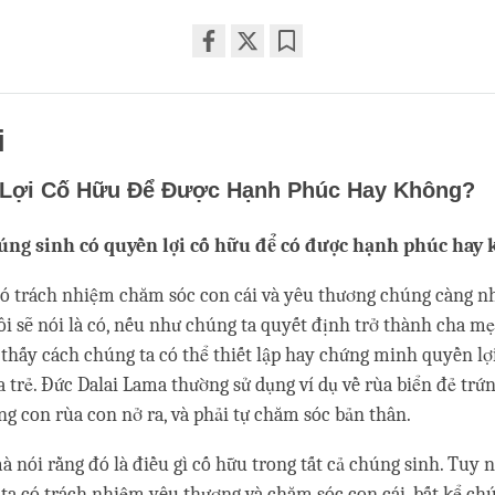
Share
Bookmark
on
facebook
i
Lợi Cố Hữu Để Được Hạnh Phúc Hay Không?
úng sinh có quyền lợi cố hữu để có được hạnh phúc hay
ó trách nhiệm chăm sóc con cái và yêu thương chúng càng nh
i sẽ nói là có, nếu như chúng ta quyết định trở thành cha mẹ
 thấy cách chúng ta có thể thiết lập hay chứng minh quyền lợ
a trẻ. Đức Dalai Lama thường sử dụng ví dụ về rùa biển đẻ trứn
ững con rùa con nở ra, và phải tự chăm sóc bản thân.
à nói rằng đó là điều gì cố hữu trong tất cả chúng sinh. Tuy n
ta có trách nhiệm yêu thương và chăm sóc con cái, bất kể chú