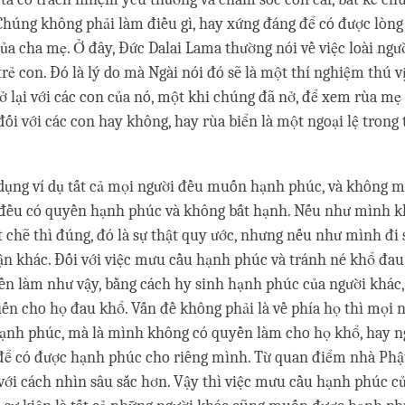
Chúng không phải làm điều gì, hay xứng đáng để có được lòn
ủa cha mẹ. Ở đây, Đức Dalai Lama thường nói về việc loài ngư
trẻ con. Đó là lý do mà Ngài nói đó sẽ là một thí nghiệm thú 
ở lại với các con của nó, một khi chúng đã nở, để xem rùa mẹ
đối với các con hay không, hay rùa biển là một ngoại lệ trong
dụng ví dụ tất cả mọi người đều muốn hạnh phúc, và không 
 đều có quyền hạnh phúc và không bất hạnh. Nếu như mình k
 chẽ thì đúng, đó là sự thật quy ước, nhưng nếu như mình đi 
ận khác. Đối với việc mưu cầu hạnh phúc và tránh né khổ đau
n làm như vậy, bằng cách hy sinh hạnh phúc của người khác
iến cho họ đau khổ. Vấn đề không phải là về phía họ thì mọi 
ạnh phúc, mà là mình không có quyền làm cho họ khổ, hay n
để có được hạnh phúc cho riêng mình. Từ quan điểm nhà Phật
ới cách nhìn sâu sắc hơn. Vậy thì việc mưu cầu hạnh phúc c