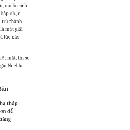
u, mà là cách
 chấp nhận
i trở thành
là một giải
à lúc nào
ột mặt, thì sẽ
già Noel là
Bản
 hạ thấp
hơn để
 hàng