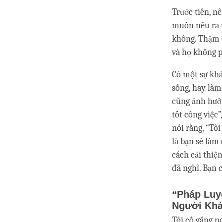
Trước tiên, n
muốn nêu ra m
không. Thậm c
và họ không ph
Có một sự khá
sống, hay làm
cũng ảnh hưởn
tốt công việc”
nói rằng, “Tôi
là bạn sẽ làm 
cách cải thiệ
đã nghĩ. Bạn 
“Pháp Luy
Người Kh
Tôi cố gắng n