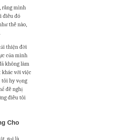
h, rằng mình
i điều đó
như thế nào,
.
ải thiện đời
lực của mình
 đã không làm
t khác với việc
c tôi hy vọng
thể đề nghị
ững điều tôi
ng Cho
t, gọi là