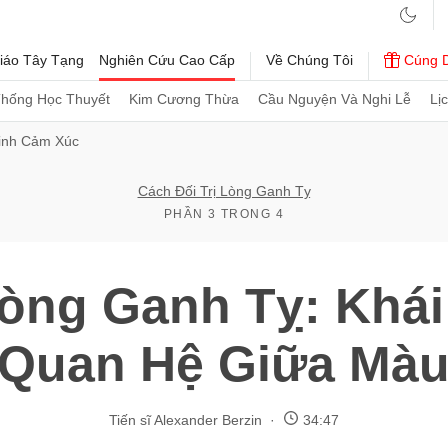
iáo Tây Tạng
Nghiên Cứu Cao Cấp
Về Chúng Tôi
Cúng 
Thống Học Thuyết
Kim Cương Thừa
Cầu Nguyện Và Nghi Lễ
Lị
inh Cảm Xúc
Cách Đối Trị Lòng Ganh Tỵ
PHẦN 3 TRONG 4
Lòng Ganh Tỵ: Khá
 Quan Hệ Giữa Màu
Tiến sĩ Alexander Berzin
34:47