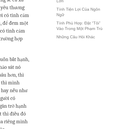
Lớn
g yêu thương
Tính Tiện Lợi Của Ngôn
ời có tình cảm
Ngữ
vị, để đem một
Tính Phù Hợp: Đặt “Tôi”
Vào Trong Một Phạm Trù
 có tình cảm
Những Câu Hỏi Khác
 trường hợp
muốn bất hạnh,
hảo sát nó
sâu hơn, thì
 thì mình
, hay nếu như
người có
găn trở hạnh
 thì điều đó
ủa riêng mình