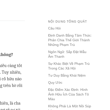
NỘI DUNG TỔNG QUÁT
Câu Hỏi
Định Danh Bằng Tâm Thức:
Phân Chia Thế Giới Thành
Những Phạm Trù
Ngôn Ngữ: Sắp Đặt Mẫu
 không?
Âm Thanh
Sự Khác Biệt Về Phạm Trù
iều càng tốt
Trong Các Xã Hội
. Tuy nhiên,
Tư Duy Bằng Khái Niệm
i cố hữu nào
Quy Ước
g trên bờ rồi
Đặc Điểm Xác Định: Hình
Ảnh Hữu Ích Của Sách Tô
Màu
hiên, là cha
Không Phải Là Một Nồi Súp
ng sẽ cư xử