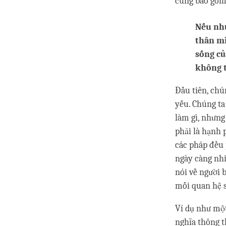
cũng bao gồm
Nếu như
thân mì
sống củ
không t
Đầu tiên, chú
yếu. Chúng ta
làm gì, nhưng
phải là hạnh 
các pháp đều
ngày càng nhi
nói về người 
mối quan hệ s
Ví dụ như một
nghĩa thông t