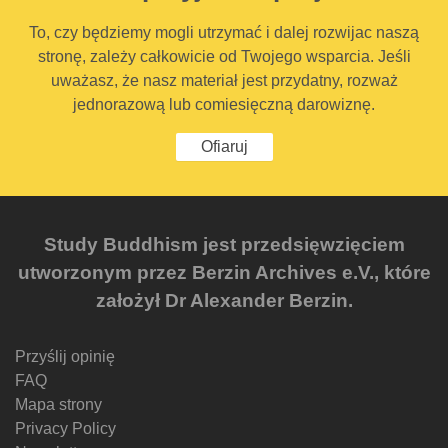
To, czy będziemy mogli utrzymać i dalej rozwijac naszą
stronę, zależy całkowicie od Twojego wsparcia. Jeśli
uważasz, że nasz materiał jest przydatny, rozważ
jednorazową lub comiesięczną darowiznę.
Ofiaruj
Study Buddhism jest przedsięwzięciem
utworzonym przez Berzin Archives e.V., które
założył Dr Alexander Berzin.
Przyślij opinię
FAQ
Mapa strony
Privacy Policy