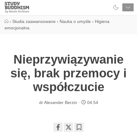
Close
Study
Buddhism
Home
›
Studia zaawansowane
›
Nauka o umyśle
›
Higiena
emocjonalna
Nieprzywiązywanie
się, brak przemocy i
współczucie
dr Alexander Berzin
04:54
Share
Bookmark