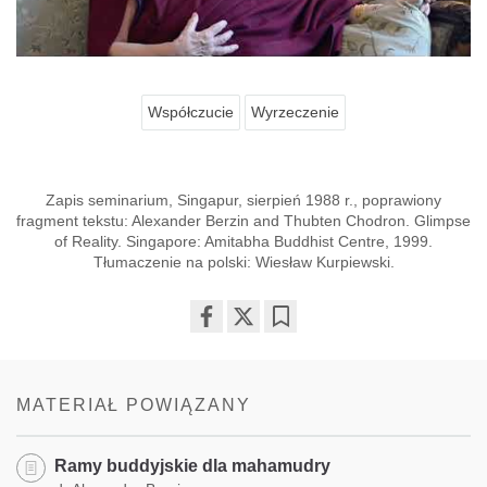
Współczucie
Wyrzeczenie
Zapis seminarium, Singapur, sierpień 1988 r., poprawiony
fragment tekstu: Alexander Berzin and Thubten Chodron. Glimpse
of Reality. Singapore: Amitabha Buddhist Centre, 1999.
Tłumaczenie na polski: Wiesław Kurpiewski.
Share
Bookmark
on
facebook
MATERIAŁ POWIĄZANY
Ramy buddyjskie dla mahamudry