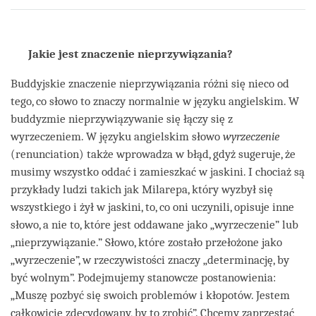
on
facebook
Jakie jest znaczenie nieprzywiązania?
Buddyjskie znaczenie nieprzywiązania różni się nieco od
tego, co słowo to znaczy normalnie w języku angielskim. W
buddyzmie nieprzywiązywanie się łączy się z
wyrzeczeniem. W języku angielskim słowo
wyrzeczenie
(renunciation) także wprowadza w błąd, gdyż sugeruje, że
musimy wszystko oddać i zamieszkać w jaskini. I chociaż są
przykłady ludzi takich jak Milarepa, który wyzbył się
wszystkiego i żył w jaskini, to, co oni uczynili, opisuje inne
słowo, a nie to, które jest oddawane jako „wyrzeczenie” lub
„nieprzywiązanie.” Słowo, które zostało przełożone jako
„wyrzeczenie”, w rzeczywistości znaczy „determinację, by
być wolnym”. Podejmujemy stanowcze postanowienia:
„Muszę pozbyć się swoich problemów i kłopotów. Jestem
całkowicie zdecydowany, by to zrobić”. Chcemy zaprzestać