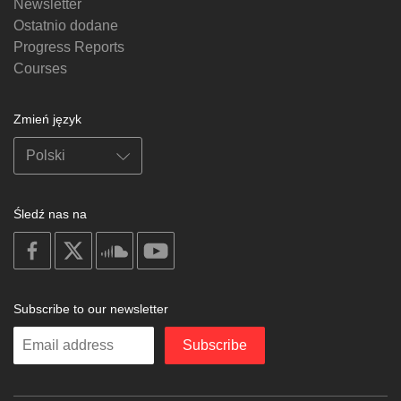
Newsletter
Ostatnio dodane
Progress Reports
Courses
Zmień język
Śledź nas na
on
on
on
on
facebook
X
soundcloud
youtube
Subscribe to our newsletter
Enter
Subscribe
your
email