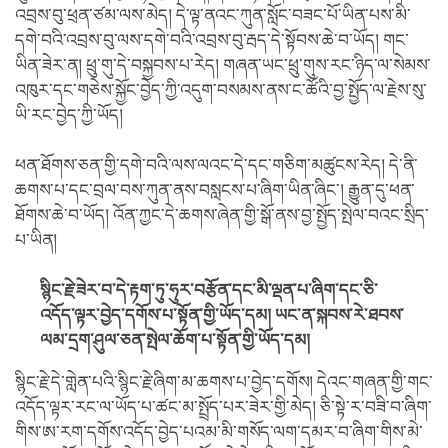
འབྲས་བུ་ཕྲན་ཙམ་ལས་མེད། དེ་ལྟ་ནའང་ཀུན་སློང་བཟང་པོ་ཡིན་པས་མི་
དགེ་བའི་འབྲས་བུ་ལས་དགེ་བའི་འབྲས་བུ་རྦད་དེ་སྟོབས་ཆེ་བ་ཡོད། གང་
ཡིན་ཟེར་ན། ཕྲུ་གུ་དེ་བསྐྱབས་པ་རེད། གཞན་ཡང་ཕྲུ་གུས་རང་ཉིད་ལ་སེམས་
འཁུར་དང་གཅེས་སྐྱོང་བྱེད་ཀྱི་འདུག་བསམས་ནས་ང་ཚོའི་བྱ་སྤྱོད་ལ་རྗེས་སུ་
ཡི་རང་བྱེད་ཀྱི་ཡོད།
ཕན་ཐོགས་ཅན་གྱི་དགེ་བའི་ལས་ལའང་དེ་དང་གཅིག་མཚུངས་རེད། དེ་ནི་
ཆགས་པ་དང་བྲལ་བས་ཀུན་ནས་བསླངས་པ་ཞིག་ཡིན་ཞིང་། རྒྱུན་དུ་ཕན་
ཐོགས་ཆེ་བ་ཡོད། འོན་ཀྱང་དེ་ཆགས་ཞེན་གྱི་སྒོ་ནས་བྱ་སྤྱོད་སྤེལ་བའང་སྲིད་
པ་ཡིན།
སྙིང་རྗེ་ཟེར་བ་དེ་རྟག་ཏུ་ཧུར་བརྩོན་དང་མི་ལྡན་པ་ཞིག་དང་ཅི་
འདོད་ལྟར་བྱེད་དགོས་པ་སྟོན་གྱི་ཡོད་དམ།
ཡང་ན་སྐབས་རེ་ཐབས་
ལམ་དྲག་ཤུལ་ཅན་སྤེལ་ཆོག་པ་སྟོན་གྱི་ཡོད་དམ།
སྙིང་རྗེ་དེ་གླེན་པའི་སྙིང་རྗེ་ཞིག་མ་ཆགས་པ་བྱེད་དགོས། དེའང་གཞན་གྱི་གང་
འདོད་ལྟར་རང་ལ་ཡོད་པ་ཚང་མ་སྤྲོད་པར་ཟེར་གྱི་མེད། ཅི་སྟེ་ར་བཟི་བ་ཞིག་
གིས་ཨ་རག་དགོས་འདོད་བྱེད་པའམ་མི་གསོད་ལག་དམར་བ་ཞིག་གིས་མེ་