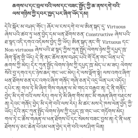
ཆགས་པ་དང་བྲལ་བའི་ལས་དང་བཟང་སྤྱོད་ཀྱི་ཆ་ནས་དགེ་བའི་
ལས་གཉིས་ཀྱི་དབར་ཁྱད་པར་ཞིག་ཡོད་དམ།
དེའི་སྐོར་མ་བཤད་གོང་། ཞོར་ལ་ངས་དགེ་བ་ལ་ཨིན་སྐད་དུ་ Virtuous
ཞེས་པའི་ཚབ་ཏུ་ཕན་བྱེད་དམ་ཕན་ཐོགས་ཅན་ Constructive ཞེས་པའི་
ཐ་སྙད་འདི་དགའ་འདེམས་བྱེད་ཀྱི་ཡོད། ཨིན་སྐད་ནང་གི་ Virtuous དང་
Non-virtuous ཞེས་པའི་ཐ་སྙད་ཀྱིས་ཀུན་སྤྱོད་ལེགས་ཉེས་ཀྱི་དཔྱད་ཁྲ་
ཞིག་སྟོན་གྱི་ཡོད། དེ་ནི་ནང་ཆོས་ནས་བཤད་པའི་གོ་དོན་གང་ཡིན་པ་དེ་
ཆགས་ཀྱི་མེད། དེར་ཀུན་སྤྱོད་ལེགས་ཉེས་ཀྱི་དཔྱད་ཁྲ་མེད་པ་མ་ཟད། ལེགས་
སོའི་བྱ་དགའ་དང་ཉེས་ཆད་གང་ཡང་མེད། དེ་ལས་ལྡོག་སྟེ། ལས་འགའ་ཞིག་
ཕན་ཐོགས་ཅན་དང་འགའ་ཞིག་གནོད་གཞི་ཅན་དེ་འདྲ་ཡིན་པར་འདོད།
དཔེར་ན། གལ་ཏེ་མི་ཞིག་གིས་གཞན་ལ་མེ་གདའ་བརྒྱབ་ན། དེ་ནི་གནོད་
བྱེད་མི་དགེ་བའི་ལས་རེད། གལ་ཏེ་མི་ཞིག་གིས་ནང་མི་གཞན་ཞིག་བརྡུངས་
ན། དེའང་གནོད་བྱེད་མི་དགེ་བའི་ལས་རེད། མི་ཚང་མས་དེ་ཁས་ལེན་བྱེད་ཀྱི་
ཡོད། དེའི་ནང་ཀུན་སྤྱོད་ལེགས་ཉེས་ཀྱི་དཔྱད་ཁྲ་གང་ཡང་གཏོགས་མེད།
གལ་ཏེ་ང་ཚོས་གཞན་ལ་ཕན་ཐོགས་པོ་དང་སེམས་བཟང་བྱས་ན། དེ་ནི་ཕན་
ཐོགས་ཧ་ཅང་ཆེན་པོའམ་ཕན་བྱེད་དགེ་བའི་ལས་ཤིག་ཡིན།