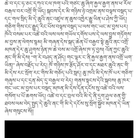
ཆེ་བ་དང་ཧ་ཅང་དཀའ་ངལ་ཁག་པའི་གཙང་ཆུ་ཞིག་རྐྱལ་རྒྱག་ནས་ཕ་རོལ་
བརྒལ་བར་འགྲོ་གི་ཡོད། སྐབས་དེར་མི་གཉིས་ཉེ་འགྲམ་ནས་བལྟས་བསྡད་པ་
དང་གལ་སྲིད་མི་དེ་ཆུའི་ནང་འཛུལ་ན་ཆུས་འཁྱེར་རྒྱུ་ཡིན་པ་ཤེས་ཀྱི་ཡོད།
གཅིག་གིས་ངང་རྒྱུད་རིང་པོས་བལྟས་བསྡད་པ་ལས་གང་ཡང་མ་བྱས་པར།
ཁོའི་བསམ་པར་འཚེ་བའི་ལས་ལས་གཡོལ་དགོས་པས་དེ་ལས་བྱུས་གཏོགས་
མ་བྱས་ན་ལེགས་སྙམ། མི་གཞན་དེས་སྐད་ཆེན་པོ་བརྒྱབ་སྟེ་ཆུའི་ནང་འགྲོ་
མཁན་དེར་ཆུ་ཤུགས་ཉེན་ཁ་ཆེ་བས་མ་འགྲོ་ཞེས་ཁ་ཏ་བྱས། འོན་ཀྱང་ཆུའི་
ནང་གི་མི་དེས། “ག་རེ་བཤད་ན་ཤོད། གང་ལྟར་ང་ནི་རྐྱལ་རྒྱག་ནས་འགྲོ་ཡག་
ཡིན།” ཞེས་བརྗོད་པ་རེད། ཁོ་གཉིས་ཁ་རྩོད་ཤོར་བ་དང་མཐར་ཆུའི་ནང་གི་
མི་དེས་རང་སྲོག་རང་གིས་མི་གཅོད་པའི་སླད། ཆུ་ཁའི་མི་དེས་ཁོ་པར་གཅིག་
གཞུས་པ་དང་དྲན་མེད་དུ་བརྒྱལ་བ་རེད། གནས་སྟངས་དེའི་སྐབས། ཆུ་ཁར་
གང་ཡང་མ་བྱས་པར་བསྡད་མཁན་མི་དེས་དོན་དངོས་སུ་འཚེ་བའི་ལས་
གསོག་པ་པོ་ཆགས་ཡོད། འཚེ་བ་དང་བྲལ་བའི་མི་དེ་ནི་དྲག་ཤུལ་ཅན་གྱི་
ཐབས་ལམ་བེད་སྤྱད་དེ་ཆུའི་ནང་གི་མི་དེ་དངོས་སུ་སྲོག་སྐྱོབ་མཁན་དེ་ཡིན་
ཞེས་གསུངས་སོ།།