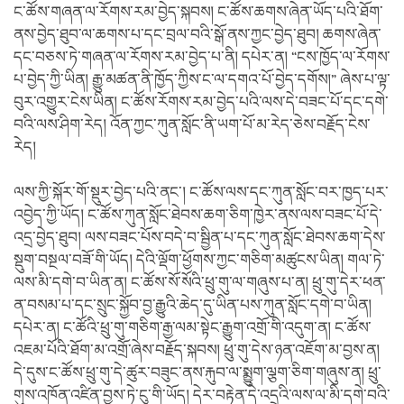
ང་ཚོས་གཞན་ལ་རོགས་རམ་བྱེད་སྐབས། ང་ཚོས་ཆགས་ཞེན་ཡོད་པའི་ཐོག་
ནས་བྱེད་ཐུབ་ལ་ཆགས་པ་དང་བྲལ་བའི་སྒོ་ནས་ཀྱང་བྱེད་ཐུབ། ཆགས་ཞེན་
དང་བཅས་ཏེ་གཞན་ལ་རོགས་རམ་བྱེད་པ་ནི། དཔེར་ན། “ངས་ཁྱོད་ལ་རོགས་
པ་བྱེད་ཀྱི་ཡིན། རྒྱུ་མཚན་ནི་ཁྱོད་ཀྱིས་ང་ལ་དགའ་པོ་བྱེད་དགོས།” ཞེས་པ་ལྟ་
བུར་འགྱུར་ངེས་ཡིན། ང་ཚོས་རོགས་རམ་བྱེད་པའི་ལས་དེ་བཟང་པོ་དང་དགེ་
བའི་ལས་ཤིག་རེད། འོན་ཀྱང་ཀུན་སློང་ནི་ཡག་པོ་མ་རེད་ཅེས་བརྗོད་ངེས་
རེད།
ལས་ཀྱི་སྐོར་གོ་སྡུར་བྱེད་པའི་ནང་། ང་ཚོས་ལས་དང་ཀུན་སློང་བར་ཁྱད་པར་
འབྱེད་ཀྱི་ཡོད། ང་ཚོས་ཀུན་སློང་ཐེབས་ཆག་ཅིག་ཁྱེར་ནས་ལས་བཟང་པོ་དེ་
འདྲ་བྱེད་ཐུབ། ལས་བཟང་པོས་བདེ་བ་སྦྱིན་པ་དང་ཀུན་སློང་ཐེབས་ཆག་དེས་
སྡུག་བསྔལ་བཟོ་གི་ཡོད། དེའི་ལྡོག་ཕྱོགས་ཀྱང་གཅིག་མཚུངས་ཡིན། གལ་ཏེ་
ལས་མི་དགེ་བ་ཡིན་ན། ང་ཚོས་སོ་སོའི་ཕྲུ་གུ་ལ་གཞུས་པ་ན། ཕྲུ་གུ་དེར་ཕན་
ན་བསམ་པ་དང་སྲུང་སྐྱོབ་བྱ་རྒྱུའི་ཆེད་དུ་ཡིན་པས་ཀུན་སློང་དགེ་བ་ཡིན།
དཔེར་ན། ང་ཚོའི་ཕྲུ་གུ་གཅིག་རྒྱ་ལམ་སྟེང་རྒྱུག་འགྲོ་གི་འདུག་ན། ང་ཚོས་
འཇམ་པོའི་ཐོག་མ་འགྲོ་ཞེས་བརྗོད་སྐབས། ཕྲུ་གུ་དེས་ཉན་འཇོག་མ་བྱས་ན།
དེ་དུས་ང་ཚོས་ཕྲུ་གུ་དེ་ཚུར་བཟུང་ནས་རྐུབ་ལ་སྨྱུག་ལྕག་ཅིག་གཞུས་ན། ཕྲུ་
གུས་འཁོན་འཛིན་བྱས་ཏེ་ངུ་གི་ཡོད། དེར་བརྟེན་དེ་འདྲའི་ལས་ལ་མི་དགེ་བའི་