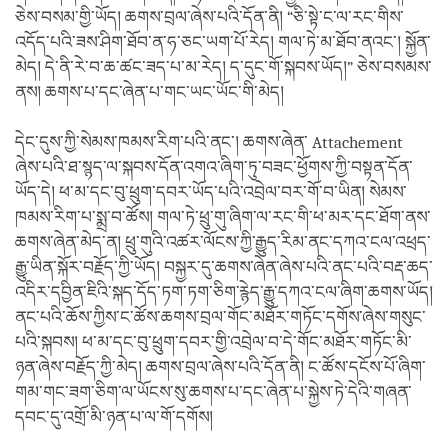
ཅེས་བསམ་གྱི་ཡོད། ཆགས་བྲལ་ཞེས་པའི་དོན་ནི། “ཅི་སྟེ་ང་ལ་རང་གིས་
འདོད་པའི་ཟས་ཤིག་ཐོབ་ན་ཧ་ཅང་ཡག་པོ་རེད། གལ་ཏེ་མ་ཐོབ་ནའང་། སྐྱོན་
མེད། དེ་ནི་རེ་བ་ཆ་ཚང་ཟད་པ་མ་རེད། ད་དུང་གོ་སྐབས་ཡོད།” ཅེས་བསམས་
ནས། ཆགས་པ་དང་ཞེན་པ་གང་ཡང་ཡོང་གི་མེད།
དེང་དུས་ཀྱི་སེམས་ཁམས་རིག་པའི་ནང་། ཆགས་ཞེན་ Attachement
ཞེས་པའི་ཐ་སྙད་ལ་སྐབས་དོན་འགའ་ཞིག་ཏུ་བཟང་ཕྱོགས་ཀྱི་བསྟན་དོན་
ཡོད་དེ། ཕ་མ་དང་བུ་ཕྲུག་དབར་ཡོད་པའི་འབྲེལ་བར་གོ་བ་ཡིན། སེམས་
ཁམས་རིག་པ་སྨྲ་བ་ཚོས། གལ་ཏེ་ཕྲུ་གུ་ཞིག་ལ་རང་གི་ཕ་མར་དང་ཐོག་ནས་
ཆགས་ཞེན་མེད་ན། ཕྲུ་གུའི་འཚར་ལོངས་ཀྱི་རྒྱུད་རིམ་ནང་དཀའ་ངལ་འཕྲད་
རྒྱུ་ཡིན་སྐོར་བརྗོད་ཀྱི་ཡོད། བསྐྱར་དུ་ཆགས་ཞེན་ཞེས་པའི་ནང་པའི་བརྡ་ཆད་
འདིར་དབྱིན་ཇིའི་སྐད་དོད་ཏག་ཏག་ཅིག་རྙེད་རྒྱུ་དཀའ་ངལ་ཞིག་ཆགས་ཡོད།
ནང་པའི་ཆོས་ཀྱིས་ང་ཚོས་ཆགས་བྲལ་གོང་མཐོར་གཏོང་དགོས་ཞེས་གསུང་
པའི་སྐབས། ཕ་མ་དང་བུ་ཕྲུག་དབར་གྱི་འབྲེལ་བ་དེ་གོང་མཐོར་གཏོང་མི་
ཉན་ཞེས་བརྗོད་ཀྱི་མེད། ཆགས་བྲལ་ཞེས་པའི་དོན་ནི། ང་ཚོས་དངོས་པོ་ཞིག་
གམ་གང་ཟག་ཅིག་ལ་ཡོངས་སུ་ཆགས་པ་དང་ཞེན་པ་སྐྱེས་ཏེ་དེའི་གཞན་
དབང་དུ་འགྲོ་མི་ཉན་པ་ལ་གོ་དགོས།