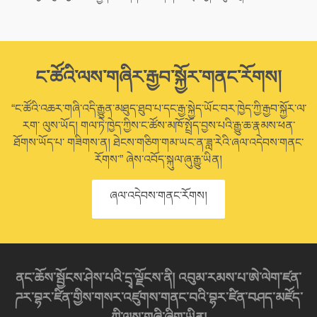
ང་ཚོའི་ལས་གཞིར་རྒྱབ་སྐྱོར་གནང་རོགས།
“ང་ཚོའི་འཆར་གཞི་འདི་རྒྱུན་མཐུད་ཐུབ་པ་དང་རྒྱ་སྐྱེད་ཡོང་བར་ཁྱེད་ཀྱི་རྒྱབ་སྐྱོར་ལ་
རག་ ལུས་ཡོད། གལ་ཏེ་ཁྱེད་ཀྱིས་ང་ཚོས་མཁོ་སྤྲོད་བྱས་པའི་རྒྱུ་ཆ་རྣམས་ཕན་
ཐོགས་ཡོད་པ་ གཟིགས་ན། ཐེངས་གཅིག་གམ་ཡང་ན་ཟླ་རེའི་ཞལ་འདེབས་གནང་
རོགས་” ཞེས་འབོད་སྐུལ་ཞུ་རྒྱུ་ཡིན།
ཞལ་འདེབས་གནང་རོགས།
ནང་ཆོས་སྦྱོངས་ཤེས་པའི་དྲྭ་ལྗོངས་ནི། འབུམ་རམས་པ་ཨེ་ལེག་ཛན་
ཌར་བྷར་ཛིན་གྱིས་གསར་འཛུགས་གནང་བའི་བྷར་ཛིན་བཤད་མཛོད་