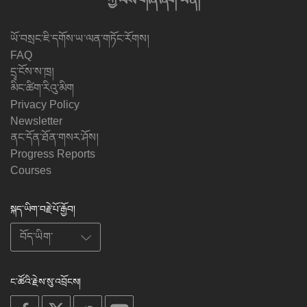
ཀྱི་ལས་གཞི་ཞིག་ཡིན།
ཡོ་བསྲང་ཇི་དགོས་ཡ་ལན་གཏོང་རོགས།
FAQ
དྲྭ་ངོས་ས་ཁྲ།
མིང་ཚིག་རིའུ་མིག
Privacy Policy
Newsletter
ནང་དོན་ཐོན་གསར་ཤོས།
Progress Reports
Courses
སྐད་ཡིག་བརྗེ་པོ་རྒྱོབ།
ང་ཚོའི་རྗེས་སུ་འབྲོངས།
on
on
on
on