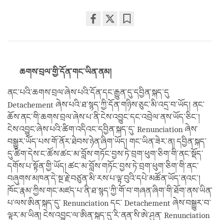
Share
Bookmark
on
facebook
ཆགས་བྲལ་གྱི་དོན་གང་ཡིན་ནམ།
ནང་པའི་ཆགས་བྲལ་ཞེས་པའི་དོན་དང་རྒྱུན་དུ་དབྱིན་སྐད་དུ
Detachement ཞེས་པའི་ཐ་སྙད་ཀྱི་དོན་གཉིས་ཅུང་མི་འདྲ་བ་ཡོད། ནང་
ཆོས་ནང་གི་ཆགས་བྲལ་ཞེས་པ་ནི་ངེས་འབྱུང་དང་འབྲེལ་ནས་ཡོད་ཅིང་།
ངེས་འབྱུང་ཞེས་པའི་ཚིག་འདིའང་དབྱིན་སྐད་དུ་ Renunciation ཞེས་
བསྒྱུར་ཡོད་པས་གོ་ནོར་ཐེབས་ཉེན་ཞིག་ཡོད། གང་ཡིན་ཟེར་ན། དབྱིན་སྐད་
དུ་ཚིག་དེས་ང་ཚོས་ཚང་མ་བློས་གཏོང་བྱས་ཏེ་བྲག་ཕུག་ཅིག་གི་ནང་སྡོད་
དགོས་པ་སྟོན་གྱི་ཡོད། ཚང་མ་བློས་གཏོང་བྱས་ཏེ་བྲག་ཕུག་ཅིག་གི་ནང་
བཞུགས་མཁན་དེ་སྔ་རྗེ་བཙུན་མི་རས་པ་ལྟ་བུའི་དཔེ་མཚོན་ཡོད་ནའང་།
ཁོང་རྣམ་ཀྱིས་གང་མཛད་པ་ནི་ཐ་སྙད་ཀྱི་གོ་བ་གཞན་ཞིག་གི་ཐོག་ནས་ཡིན་
པ་ལས་ཨིན་སྐད་དུ་ Renunciation དང་ Detachement ཞེས་བསྒྱུར་བ་
ལྟར་མ་ཡིན། ངེས་འབྱུང་ལ་ཨིན་སྐད་དུ་རི་ནན་སི་ཨེ་ཤུན་ Renunciation