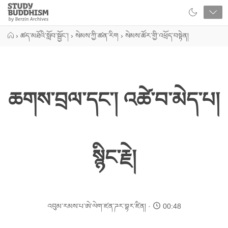
Close
Study
Buddhism
Home
›
ཚད་མཐོའི་སློབ་སྦྱོང་།
›
སེམས་ཀྱི་ཚན་རིག
›
སེམས་ཚོར་གྱི་འཕྲོད་བསྟེན།
ཆགས་བྲལ་དང་། འཚེ་བ་མེད་པ།
སྙིང་རྗེ།
འབུམ་རམས་པ་ཨེ་ལེག་ཛན་ཌར་བྷར་ཛིན།
00:48