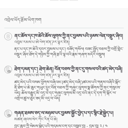
Share
Bookmark
on
facebook
འབྲེལ་ཡོད་རྩོམ་ཡིག་ཁག
ནང་ཆོས་དང་ཁ་ཆེའི་ཆོས་ལུགས་ཀྱི་ནང་བྱམས་པའི་ཉམས་ལེན་བསྡུར་ཞིབ།
འབུམ་རམས་པ་ཨེ་ལེག་ཛན་ཌར་བྷར་ཛིན།
ནང་པ་དང་ཁ་ཆེའི་དབར་བྱམས་པ་དང་། བཟོད་གསོལ། བཟང་སྤྱོད་བཅས་ཀྱི་བགྲོ་གླེང་
བསྡུར་ཞིབ་ཐོག་དེ་གཉིས་ཀྱི་གཞི་རྩའི་ལྟ་བའི་རྣམ་གཞག་མདོར་བསྡུས།
ཐེག་དམན་དང་། ཐེག་ཆེན། བོན་བཅས་ཀྱི་ནང་དུ་གསལ་བའི་ཚད་མེད་བཞི།
འབུམ་རམས་པ་ཨེ་ལེག་ཛན་ཌར་བྷར་ཛིན།
ཚད་མེད་པའི་བསམ་ཕྱོགས་བཞིའམ་(ཚད་མེད་བཞི་)ཚངས་པའི་གནས་བཞིའི་སྐོར་
ནི་ཐེག་པ་ཆེ་ཆུང་གཡུང་དྲུང་བོན་བཅས་ཀྱི་གཞུང་ལུགས་སྣ་ཚོགས་ཀྱི་ནང་གསུངས་
ཡོད། ཆོས་བརྒྱུད་མི་འདྲ་བ་དང་གཞུང་ལུགས་མི་འདྲ་བའི་ནང་དེ་དག་གི་སྐོར་ལ་
འགྲེལ་ཚུལ་ཅུང་ཟད་མི་འདྲ་བ་ཡོད།
གཞན་ཐམས་ཅད་ལ་མཉམ་པར་བྱམས་སྐྱོང་བྱེད་པ་དང་སྙིང་རྗེ་སྐྱེད་པ།
མཚན་ཞབས་སེར་ཀོང་རིན་པོ་ཆེ།
བྱང་ཆུབ་ཀྱི་སེམས་སྐྱེད་པའི་གདམས་ངག་དང་བསླབ་བྱ། - དུམ་བུ། ༢ / ༤