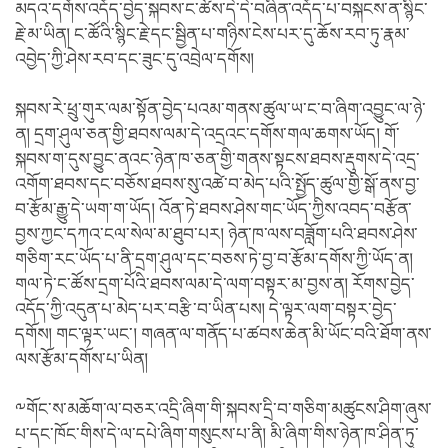
མདའ་དགོས་འདོད་བྱེད་སྐབས་ང་ཚོས་དེ་དེ་བཞིན་འདོད་པ་བསྐངས་ན་སྙིང་
རྗེ་མ་ཡིན། ང་ཚོའི་སྙིང་རྗེ་དང་སྦྱིན་པ་གཉིས་ངེས་པར་དུ་ཆོས་རབ་ཏུ་རྣམ་
འབྱེད་ཀྱི་ཤེས་རབ་དང་ཟུང་དུ་འབྲེལ་དགོས།
སྐབས་རེ་ཕྲུ་གུར་ལམ་སྟོན་བྱེད་པའམ་གནས་ཚུལ་ཡ་ང་བ་ཞིག་འབྱུང་ལ་ཉེ་
ན། དྲག་ཤུལ་ཅན་གྱི་ཐབས་ལམ་དེ་འདྲའང་དགོས་གལ་ཆགས་ཡོད། གོ་
སྐབས་ག་དུས་བྱུང་ནའང་ཉེན་ཁ་ཅན་གྱི་གནས་སྟངས་ཐབས་རྡུགས་དེ་འདྲ་
འགོག་ཐབས་དང་བཅོས་ཐབས་སུ་འཚེ་བ་མེད་པའི་སྤྱོད་ཚུལ་གྱི་སྒོ་ནས་བྱ་
བ་རྩོམ་རྒྱུ་དེ་ཡག་ག་ཡོད། འོན་ཏེ་ཐབས་ཤེས་གང་ཡོད་ཀྱིས་འབད་བརྩོན་
བྱས་ཀྱང་དཀའ་ངལ་སེལ་མ་ཐུབ་པར། ཉེན་ཁ་ལས་བཟློག་པའི་ཐབས་ཤེས་
གཅིག་རང་ཡོད་པ་ནི་དྲག་ཤུལ་དང་བཅས་ཏེ་བྱ་བ་རྩོམ་དགོས་ཀྱི་ཡོད་ན།
གལ་ཏེ་ང་ཚོས་དྲག་པོའི་ཐབས་ལམ་དེ་ལག་བསྟར་མ་བྱས་ན། རོགས་བྱེད་
འདོད་ཀྱི་འདུན་པ་མེད་པར་བརྩི་བ་ཡིན་པས། དེ་ལྟར་ལག་བསྟར་བྱེད་
དགོས། གང་ལྟར་ཡང་། གཞན་ལ་གནོད་པ་ཚབས་ཆེན་མི་ཡོང་བའི་ཐོག་ནས་
ལས་རྩོམ་དགོས་པ་ཡིན།
༸གོང་ས་མཆོག་ལ་བཅར་འདྲི་ཞིག་གི་སྐབས་དྲི་བ་གཅིག་མཚུངས་ཤིག་ཞུས་
པ་དང་ཁོང་གིས་དེ་ལ་དཔེ་ཞིག་གསུངས་པ་ནི། མི་ཞིག་གིས་ཉེན་ཁ་ཤིན་ཏུ་