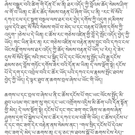
ཞེས་བསྒྱུར་བའི་ཚིག་གི་དོན་ངོ་མ་ནི། ཐར་འདོད་ཀྱི་བློའམ་ཆོད་སེམས་ཤིག་
ལ་གོ་བ་ཡིན། ང་ཚོར་ཆོད་སེམས་བརྟན་པོ་ཞིག་ཡོད་པ་ནི། “རང་སོ་སོའི་
དཀའ་ངལ་དང་སྡུག་བསྔལ་ལས་ཐར་བར་བྱེད་དགོས་ཀྱི་འདུག །དམིགས་
ཡུལ་དེའི་ཐད་སོ་སོའི་སེམས་གཡོ་བ་མེད་པ་དང་བརྟན་པོ་ཞིག་དགོས་ཀྱི་
འདུག” །ཅེས་པ་དེ་ཡིན། ང་ཚོས་རང་གཅེས་འཛིན་གྱི་བློ་དེ་སྤོང་འདོད་བྱེད་ཀྱི་
ཡོད། གང་ཡིན་ཟེར་ན། རང་གཅེས་འཛིན་ལ་བརྟེན་ནས་བྱུང་བའི་དཀའ་ངལ་
ཡོངས་རྫོགས་ལས་ཐར་འདོད་ཀྱི་ཆོད་སེམས་བརྟན་པོ་ཡོད་པ་རེད། དེ་ཟེར་
དུས་སོ་སོའི་སྡོད་སའི་ཁང་པ་སྐྱིད་པོ་དེ་དང་ལོངས་སུ་སྤྱོད་པའི་རྒྱུ་དངོས་
ཐམས་ཅད་བློས་གཏོང་དགོས་ཟེར་བའི་དོན་མ་ཡིན། དེ་ལས་ལྡོག་སྟེ། དངོས་
པོ་དེ་དག་དང་འབྲེལ་བའི་ང་ཚོར་ཡོད་པའི་དཀའ་ངལ་རྣམས་སྤོང་ཐབས་
བྱེད་ཀྱི་ཡོད། དེ་ལྟར་ཐུབ་ན་ཆགས་བྲལ་ཞེས་པ་ཡོང་གི་ཡོད།
ཆགས་པ་དང་བྲལ་བ་ཞེས་པ་ནི་ང་ཚོས་དངོས་པོ་གང་ཡང་ལོངས་སྤྱོད་མི་
ཐུབ་པའམ་གང་ཟག་སུ་གང་དང་ཡང་འགྲོགས་འདྲིས་མི་ཆོག་པའི་དོན་སྟོན་
གྱི་མེད། དེ་ལས་སྡོག་སྟེ། དངོས་པོ་དང་གང་ཟག་གང་ཞིག་ལ་ཆགས་ཞེན་
ཤུགས་དྲག་པོ་སྐྱེས་པ་དེས་ང་ཚོར་དཀའ་ངལ་བཟོ་གི་ཡོད། ང་ཚོས་དངོས་པ་
དེ་དང་གང་ཟག་དེར་བརྟེན་ནས་སེམས་ནང་། “གལ་སྲིད་དངོས་པོ་དེའམ་
གང་ཟག་དེ་མེད་པ་ཆགས་ན། ང་ཧ་ཅང་ཁ་ཐབས་སྐྱོ་པོ་ཆགས་ངེས་རེད།”