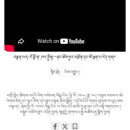
བརྙན་པར། རོ་བྷི་ན་ ཁར་ཊཱིན། “ནང་ཆོས་ཧུར་བརྩོན་དང་མི་ལྡན་པ་རེད་དམ།”
སྙིང་རྗེ།
ངེས་འབྱུང་།
བགྲོ་གླེང་ཚོགས་འདུའི་ཡིག་འབེབས། སིངྒ་པོར། ཕྱི་ལོ་ ༡༩༨༨ ཟླ་ ༠༨། འབུམ་རམས་པ་ཨེ་
ལེགས་ཛེན་ཌར་བྷར་ཛིན་དང་ཐུབ་བསྟན་ཆོས་སྒྲོན། “དངོས་པོའི་གནས་ལུགས་ལ་ཡུད་ཙམ་
བལྟ་བ།” ཞེས་ཕྱི་ལོ་ ༡༩༩༩ སིངྒ་པོར་ལ་ཡོད་པའི་ཨ་མི་ཏཱ་བྷ་ནང་པའི་བསྟི་གནས་ཁང་།
བསྐྱར་བཅོས་ཟུར་འདོན་བྱས། ཨཱཙཱརྱ་གྲགས་པ་རྒྱ་མཚོས་ཞུ་སྒྲིག་བྱས།