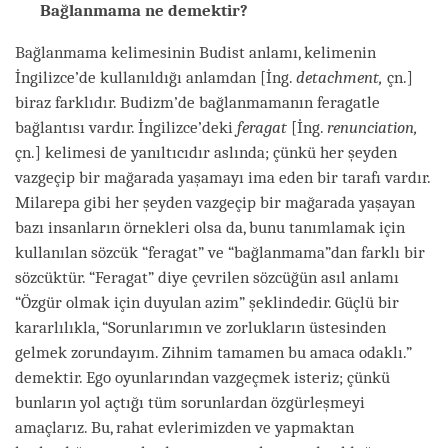
Bağlanmama ne demektir?
Bağlanmama kelimesinin Budist anlamı, kelimenin
İngilizce’de kullanıldığı anlamdan [İng.
detachment,
çn.]
biraz farklıdır. Budizm’de bağlanmamanın feragatle
bağlantısı vardır. İngilizce’deki
feragat
[İng.
renunciation,
çn.] kelimesi de yanıltıcıdır aslında; çünkü her şeyden
vazgeçip bir mağarada yaşamayı ima eden bir tarafı vardır.
Milarepa gibi her şeyden vazgeçip bir mağarada yaşayan
bazı insanların örnekleri olsa da, bunu tanımlamak için
kullanılan sözcük “feragat” ve “bağlanmama”dan farklı bir
sözcüktür. “Feragat” diye çevrilen sözcüğün asıl anlamı
“Özgür olmak için duyulan azim” şeklindedir. Güçlü bir
kararlılıkla, “Sorunlarımın ve zorlukların üstesinden
gelmek zorundayım. Zihnim tamamen bu amaca odaklı.”
demektir. Ego oyunlarından vazgeçmek isteriz; çünkü
bunların yol açtığı tüm sorunlardan özgürleşmeyi
amaçlarız. Bu, rahat evlerimizden ve yapmaktan