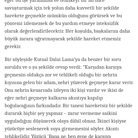
eğer bu işe yaramazsa ve tehlikeyi bir an önce
savuşturmak için tek yolun daha kuvvetli bir şekilde
harekete geçmekle mümkün olduğunu görürsek ve bu
yöntemi izlemezsek de bu yardım etmeye isteksizlik
olarak değerlendirilecektir. Her koşulda, başkalarını daha
büyük zarara uğratmayacak şekilde hareket etmemiz
gerekir.
Bir söyleşide Kutsal Dalai Lama’ya da benzer bir soru
soruldu ve o şu şekilde cevap verdi: “Karşıdan karşıya
geçmenin oldukça zor ve tehlikeli olduğu bir nehrin
kıyısına gelen bir adam, nehri yüzerek geçmeye karar verir.
Onu nehrin kenarında izleyen iki kişi vardır ve ikisi de
eğer nehri geçmeye kalkarsa akıntıya kapılıp
boğulacağının farkındadır. Bir tanesi hareketsiz bir şekilde
durarak hiçbir şey yapmaz – zarar vermeme saikini
uyguladığını düşünerek olaya dâhil olmaz. İkinci kişiyse
yüzücüye seslenerek suya girmemesini söyler. Akıntı
tehlikelidir. Yüzücü ‘Bana ne, ben gene de karşıya