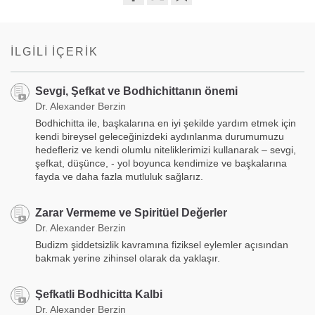
Share
Bookmark
on
facebook
İLGILI İÇERIK
Sevgi, Şefkat ve Bodhichittanın önemi
Dr. Alexander Berzin
Bodhichitta ile, başkalarına en iyi şekilde yardım etmek için
kendi bireysel geleceğinizdeki aydınlanma durumumuzu
hedefleriz ve kendi olumlu niteliklerimizi kullanarak – sevgi,
şefkat, düşünce, - yol boyunca kendimize ve başkalarına
fayda ve daha fazla mutluluk sağlarız.
Zarar Vermeme ve Spiritüel Değerler
Dr. Alexander Berzin
Budizm şiddetsizlik kavramına fiziksel eylemler açısından
bakmak yerine zihinsel olarak da yaklaşır.
Şefkatli Bodhicitta Kalbi
Dr. Alexander Berzin