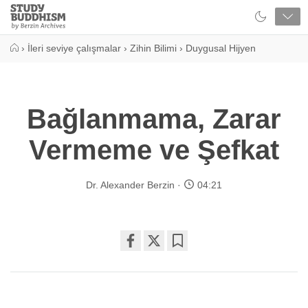
Close
Study
Buddhism
Home
›
İleri seviye çalışmalar
›
Zihin Bilimi
›
Duygusal Hijyen
Bağlanmama, Zarar
Vermeme ve Şefkat
Dr. Alexander Berzin
04:21
Share
Bookmark
on
facebook