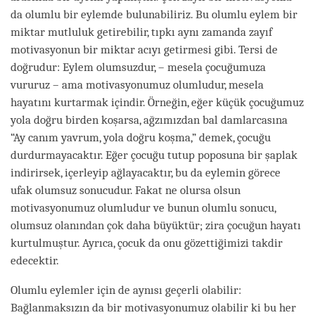
da olumlu bir eylemde bulunabiliriz. Bu olumlu eylem bir
miktar mutluluk getirebilir, tıpkı aynı zamanda zayıf
motivasyonun bir miktar acıyı getirmesi gibi. Tersi de
doğrudur: Eylem olumsuzdur, – mesela çocuğumuza
vururuz – ama motivasyonumuz olumludur, mesela
hayatını kurtarmak içindir. Örneğin, eğer küçük çocuğumuz
yola doğru birden koşarsa, ağzımızdan bal damlarcasına
“Ay canım yavrum, yola doğru koşma,” demek, çocuğu
durdurmayacaktır. Eğer çocuğu tutup poposuna bir şaplak
indirirsek, içerleyip ağlayacaktır, bu da eylemin görece
ufak olumsuz sonucudur. Fakat ne olursa olsun
motivasyonumuz olumludur ve bunun olumlu sonucu,
olumsuz olanından çok daha büyüktür; zira çocuğun hayatı
kurtulmuştur. Ayrıca, çocuk da onu gözettiğimizi takdir
edecektir.
Olumlu eylemler için de aynısı geçerli olabilir:
Bağlanmaksızın da bir motivasyonumuz olabilir ki bu her