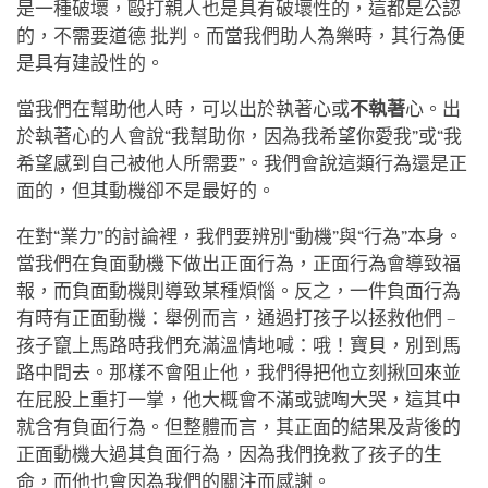
是一種破壞，毆打親人也是具有破壞性的，這都是公認
的，不需要道德 批判。而當我們助人為樂時，其行為便
是具有建設性的。
當我們在幫助他人時，可以出於執著心或
不執著
心。出
於執著心的人會說“我幫助你，因為我希望你愛我”或“我
希望感到自己被他人所需要”。我們會說這類行為還是正
面的，但其動機卻不是最好的。
在對“業力”的討論裡，我們要辨別“動機”與“行為”本身。
當我們在負面動機下做出正面行為，正面行為會導致福
報，而負面動機則導致某種煩惱。反之，一件負面行為
有時有正面動機：舉例而言，通過打孩子以拯救他們 –
孩子竄上馬路時我們充滿溫情地喊：哦！寶貝，別到馬
路中間去。那樣不會阻止他，我們得把他立刻揪回來並
在屁股上重打一掌，他大概會不滿或號啕大哭，這其中
就含有負面行為。但整體而言，其正面的結果及背後的
正面動機大過其負面行為，因為我們挽救了孩子的生
命，而他也會因為我們的關注而感謝。