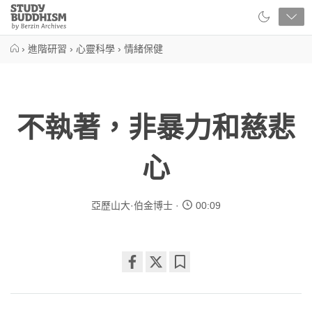
Close
Study
Buddhism
Home
›
進階研習
›
心靈科學
›
情緒保健
不執著，非暴力和慈悲
心
亞歷山大·伯金博士
00:09
Share
Bookmark
on