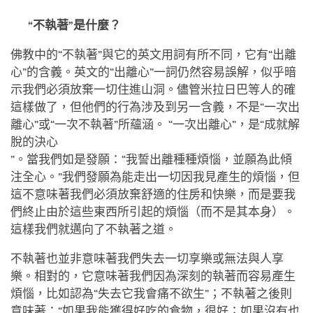
facebook
“不執著”是什麼？
佛教中的“不執著”與它的英文用詞有所不同，它有“出離
心”的含義。英文的“出離心”一詞仍然容易誤解，似乎暗
示我們必須放棄一切住進山洞。儘管米拉日巴等人的確
這樣做了，但他們的行為涉及到另一含義，不是“一次出
離心”或“一次不執著”所蘊涵。 “一次出離心”，是“成就解
脫的決心
”。當我們如是發願：“我誓出離種種煩惱，並願為此傾
注全心。”我們發願為能走出一切因我見產生的煩惱，但
這不意味著我們必須放棄舒適的住房和快樂，而是要我
們終止由於這些東西所引起的煩惱（而不是其本身）。
這樣我們就邁向了不執著之道。
不執著也並非意味著我們失去一切享樂或無法與人享
樂。相對的，它意味著我們因為深刻的執著而容易產生
煩惱，比如認為“失去它我會痛不欲生”；不執著之後則
意味著：“如果我能獲得好吃的食物，很好；如果沒有也