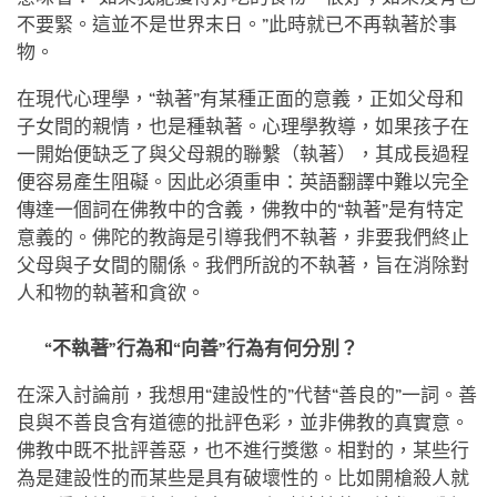
不要緊。這並不是世界末日。”此時就已不再執著於事
物。
在現代心理學，“執著”有某種正面的意義，正如父母和
子女間的親情，也是種執著。心理學教導，如果孩子在
一開始便缺乏了與父母親的聯繫（執著），其成長過程
便容易產生阻礙。因此必須重申：英語翻譯中難以完全
傳達一個詞在佛教中的含義，佛教中的“執著”是有特定
意義的。佛陀的教誨是引導我們不執著，非要我們終止
父母與子女間的關係。我們所說的不執著，旨在消除對
人和物的執著和貪欲。
“
不執著”行為和“向善”行為有何分別？
在深入討論前，我想用“建設性的”代替“善良的”一詞。善
良與不善良含有道德的批評色彩，並非佛教的真實意。
佛教中既不批評善惡，也不進行獎懲。相對的，某些行
為是建設性的而某些是具有破壞性的。比如開槍殺人就