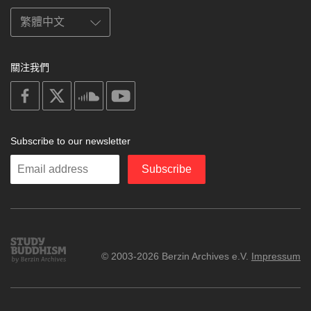
關注我們
on
on
on
on
facebook
X
soundcloud
youtube
Subscribe to our newsletter
Enter
Subscribe
your
email
Study
© 2003-2026 Berzin Archives e.V.
Impressum
Buddhism
Home