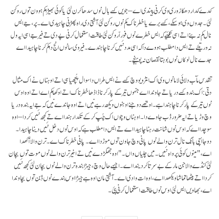
کدے کدار دھکا زوری وی کرنی پیندی اے – جویں کسے بال نوں سدھا کرن لئی یا کوئی بھیڑا کم ہوون توں روکن
لئی۔ جدوں وی ہو سکے، کسے برے یا خطرناک کم نوں روکن لئی آشتی دی راہ پھڑنی چاہیدی اے۔ پر، جے ایس
نال کم نہ بنے اتے اسی تکئیے کہ ایس خطرے نوں فوراّ روکن لئی طاقت استعمال کرنی پے دی تے فیر جے اسی ایہ ول
نہ ورتیئے تے ایس دا مطلب ہووے دا کہ اسی مدد نئیں کرنا چاہندے۔ فیر وی سانوں انج دا کم کرنا چاہیدا اے
جدے نال لوکاں نوں بوہتا نقصان نہ پوہنچے۔
تقدس مآب دلائی لاما نوں وی اک انٹرویو وچ کسے نے ایس طراں دا سوال پُچھیا سی اتے اوہناں نے اک مثال
دتی: اک بندہ کسے دریا تے جاوندا اے جنہوں تیر کے پار کرنا ڈاڈھا خطرناک اتے اوکھا کم اے اتے اوہ اوس
نوں تیر کے پار کرنا چاہندا ہے۔ اوتھے دو جنے اوہنوں ویکھ رہے نیں اتے اوہ جاندے نیں کہ جے ایہ بندہ دریا
وچ وڑیا تے ایہ ضرور ڈُب جاوے دا۔ اوہناں وچوں اک چُپ کر کے تکدا رہندا اے تے کجھ نئیں کردا – اوہ
سوچدا اے کہ اوس نوں شانت رہنا چاہیدا اے تے ایس دا مطلب ہے کہ اوس نوں دخل نئیں دینا چاہیدا۔
دوجا اُچی بانگ نال ترن والے نوں پانی وچ جاون توں موڑدا اے۔ پانی خطرناک اے۔ ترن والا آکھدا
اے،"مینوں کوئی پرواہ نئیں۔ میں چلیاں واں۔" اوہ جھگڑدے نیں تے اخیر ترن والے نوں موت توں بچان
لئی کنڈے والا جن مار کے بے سرتا کر دیندا اے۔ اجیہے حال وچ، جیہڑا بندہ ترن والے نوں بچان لئی کجھ نئیں
کردا اتے بیٹھا تماشا ویکھدا اے، اوہ ات وادی اے۔ آشتی مان اوہ ہے جیہڑا اوس بندے نوں ڈُبن توں بچاوندا
اے، بھاویں ایس لئی اوس نوں طاقت استعمال کرنی پئی۔