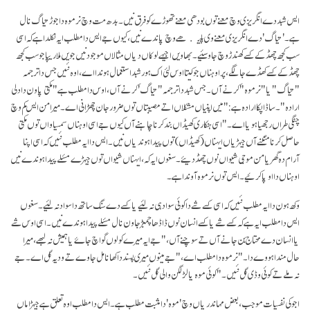
ایس شبد دے انگریزی وچ معنے توں بودھی معنے تھوڑے کو فرق نیں۔ بدھ مت وچ نرموہ دا جوڑ تیاگ نال
ہے۔ 'تیاگ' دے انگریزی معنے وی پلیکھے وچ پاندے نیں، کیوں جے ایس دا مطلب ایہ نکلدا ہے کہ اسی
سب کجھ چھڈ کے کسے کھندڑ وچ جا وسئیے۔ بھاویں اجیہے لوکاں دیاں مثالاں موجود نیں جویں ملاریپا جو سب کجھ
چھڈ کے کسے کھڈے جا لگے، پر اوہناں جو کیتا اوس لئی اک ہور شبد استعمال ہوندا اے، اوہ نئیں جس دا ترجمہ
"تیاگ" یا "نرموہ" کرنے آں۔ جس شبد دا ترجمہ "تیاگ' کرنے آں، اوس دا مطلب ہے "مکتی پاون دا دلی
ارادہ"۔ ساڈا پکا ارادہ ہے: " میں اپنیاں مشکلاں اتے مصیبتاں توں ضرور جان چھڑانی اے۔ میرا من ایس کم وچ
چنگی طراں رجھیا ہویا اے۔" اسی ہنکاری کھیڈاں بند کرنا چاہنے آں کیوں جے اسی اوہناں سمسیاواں توں مکتی
حاصل کرنا منگنے آں جیہڑیاں ایہناں (کھیڈاں) توں پیدا ہوندیاں نیں۔ ایس دا ایہ مطلب نئیں کہ اسی اپنا
آرام دہ گھر یا من موجی شیواں نوں چھڈ دیئے۔ سغوں ایہ کہ، ایہناں شیواں توں جیہڑے مسٔلے پیدا ہوندے نیں
اوہناں دا اوپا کرئیے۔ ایس توں نرموہ آوندا ہے۔
وکھ ہون دا ایہ مطلب نئیں کہ اسی کسے شے دا کوئی سواد ہی نہ لئیے یا کسے دے سنگ ساتھ دا سواد نہ لئیے۔ سغوں
ایس دا مطلب ایہ ہے کہ کسے شے یا کسے انسان نوں ڈاڈھا چمبڑ جاون نال مسٔلے پیدا ہوندے نیں۔ اسی اوس شے
یا انسان دے محتاج بن جانے آں تے سوچنے آں،" جے ایہ میرے کولوں گواچ جاۓ یا ہمیش نہ لبھے، میرا
حال مندا ہووے دا۔" نرموہ دا مطلب اے،" جے مینوں میری پسند دا کھانا مل جاوے تے ودیہ گل اے۔ جے
نہ ملے تے کوئی وڈی گل نئیں۔" کوئی موہ یا لڑ لگن والی گل نئیں۔
اجوکی نفسیات موجب، بعض مہاندریاں وچ 'موہ' دا مثبت مطلب ہے۔ ایس دا مطلب اوہ تعلق ہے جیہڑا ماں