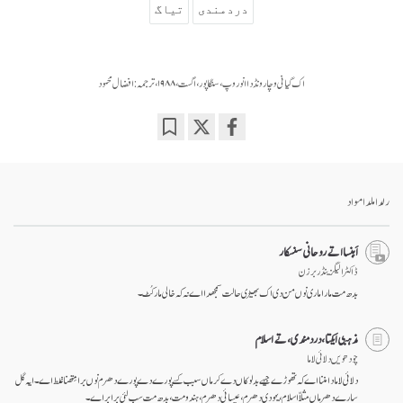
دردمندی
تیاگ
اک گیانی وچار ونڈ دا انوروپ، سنگاپور، اگست، ۱۹۸۸، ترجمہ: افضال محمود
Bookmark
Share
on
facebook
رلدا ملدا مواد
اَہِنسا اتے روحانی سنسکار
ڈاکٹر الیگزینڈر برزن
بدھ مت مارا ماری نوں من دی اک بھیڑی حالت سمجھدا اے نہ کہ خالی مار کُٹ۔
مذہبی ایکتا، درد مندی، تے اسلام
چودھویں دلائی لاما
دلائی لاما دا مننا اے کہ تھوڑے جیہے بد لوکاں دےکرماں سبب کسے پورے دے پورے دھرم نوں برا مِتھنا غلط اے۔ ایہ گل
سارے دھرماں مثلاّ اسلام، یہودی دھرم، عیسائی دھرم، ہندو مت، بدھ مت سب لئی برابر اے۔