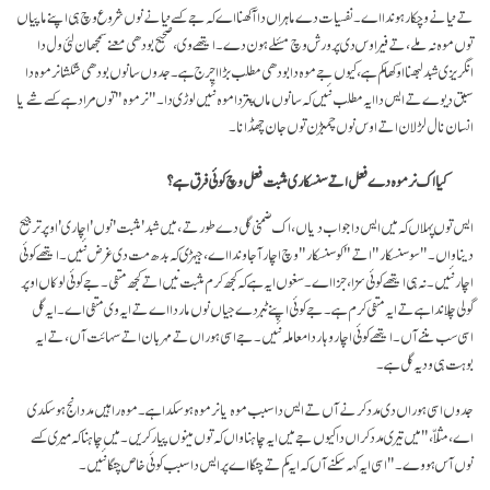
تے نیانے وچکار ہوندا اے۔ نفسیات دے ماہراں دا آکھنا اے کہ جے کسے نیانے نوں شروع وچ ہی اپنے ماپیاں
توں موہ نہ ملے، تے فیر اوس دی پرورش وچ مسٔلے ہون دے۔ ایتھے وی، صحیح بودھی معنے سمجھان لئی ول دا
انگریزی شبد لبھنا اوکھا کم ہے، کیوں جے موہ دا بودھی مطلب بڑا اچرج ہے۔ جدوں سانوں بودھی شکشا نرموہ دا
سبق دیوے تے ایس دا ایہ مطلب نئیں کہ سانوں ماں پتر دا موہ نئیں لوڑی دا۔ "نرموہ" توں مراد ہے کسے شے یا
انسان نال لڑ لان اتے اوس نوں چمبڑن توں جان چھڈانا۔
کیا اک نرموہ دے فعل اتے سنسکاری مثبت فعل وچ کوئی فرق ہے؟
ایس توں پہلاں کہ میں ایس دا جواب دیاں، اک ضمنی گل دے طور تے، میں شبد 'مثبت' نوں 'اچاری' اوپر ترجیح
دینا واں۔ "سوسنسکار" اتے "کو سنسکار" وچ اچار آ جاوندا اے، جیہڑی کہ بدھ مت دی غرض نئیں۔ ایتھے کوئی
اچار نئیں۔ نہ ہی ایتھے کوئی سزا، جزا اے۔ سغوں ایہ ہے کہ کجھ کرم مثبت نیں اتے کجھ منفی۔ جے کوئی لوکاں اوپر
گولی چلاندا ہے تے ایہ منفی کرم ہے۔ جے کوئی اپنے ٹبر دے جیاں نوں ماردا اے تے ایہ وی منفی اے۔ ایہ گل
اسی سب مننے آں۔ ایتھے کوئی اچار وہار دا معاملہ نئیں۔ جے اسی ہوراں تے مہربان اتے سہائت آں، تے ایہ
بوہت ہی ودیہ گل ہے۔
جدوں اسی ہوراں دی مدد کرنے آں تے ایس دا سبب موہ یا نرموہ ہو سکدا ہے۔ موہ راہیں مدد انج ہو سکدی
اے، مثلاّ،" میں تیری مدد کراں دا کیوں جے میں ایہ چاہنا واں کہ توں مینوں پیار کریں۔ میں چاہنا کہ میری کسے
نوں آس ہووے۔" اسی ایہ کہہ سکنے آں کہ ایہ کم تے چنگا اے پر ایس دا سبب کوئی خاص چنگا نئیں۔