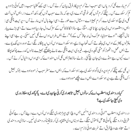
کرم بارے گل کردیاں اسی سبب اتے کرم وچکار فرق بیان کرنے آں۔ اسی کسے گھٹیا سبب راہیں کوئی بڑا ودیہ
کم کر سکدے آں۔ چنگے کرم توں کجھ خوشی آوے دی، جد کہ ماڑے سبب توں کجھ دکھ آوے دا۔ ایس توں اُلٹ
گل وی سچ ہو سکدی اے: کرم بھیڑا اے – مثال دے طور تے، اسی اپنے بال نوں مارنے آں – پر نیت چنگی سی:
ایس دا مقصد اوس دی جان بچانا سی۔ مثلاّ، جے ساڈا نکا کاکا نس کے سڑک ول جا رہیا ہووے اتے اسی بڑے پیار
نال آکھیئے،"اوۓ سوہنیا، سڑک ول نہ جا (نس کے)"، تے ایس طراں اوس نے گل نئیں سننی۔ پر جے اسی اپنے
پُتر نوں پھڑ کے اوس دی پِٹھ تے اک ٹھاپ لائیے، ہو سکدا اے اوس نوں ایہ چنگا نہ لگے اتے اوہ رون لگ پوے،
تے ایس عمل دا تھوڑا کو منفی نتیجہ وی ہے۔ فیر وی،نیت چنگی سے نالے چنگا نتیجے بھیڑے نالوں کدرے چوکھا چنگا
اے، کیوں جے منڈے دی جان بچ گئی۔ نالے ساڈا پتر ایس گل نوں مندا اے کہ اسی اوس دا خیال کرنے آں۔
ایہ گل کسے چنگے کرم اوپر وی لاگو ہو سکدی ہے: ہو سکدا اے کہ ایس دے مغر سبب نرموہ ہووے، جو کہ ہمیش
اک چنگی شے ہے، پر ہو سکدا اے ایس دے پچھے موہ ہووے۔
کیا درد مندی دا مطلب اے کہ سانوں ہمیش تابعداری کرنی چاہیدی اے، یا کیا کدی دھکا زوری
وی کیتی جا سکدی ہے؟
درد مندی دا مطلب "لونّی درد مندی" نئیں جس وچ اسی جیہڑا جو وی منگے اوس نوں دے دینے آں۔ جے کوئی
شرابی دارو منگے یا کوئی قاتل پستول منگے، تے اوہناں دی منشا پوری کرنا یقیناّ درد مندی نئیں۔ ساڈی درد مندی
اتے سخاوت وچ فرق اتے سُرت ہونی لازم اے۔