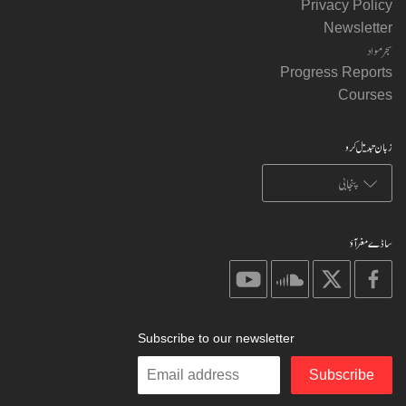
Privacy Policy
Newsletter
سجر مواد
Progress Reports
Courses
زبان تبدیل کرو
ساڈے مغر آؤ
on
on
on
on
youtube
soundcloud
X
facebook
Subscribe to our newsletter
Enter
Subscribe
your