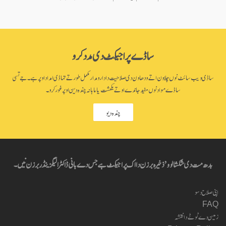
ساڈے پراجیکٹ دی مدد کرو
ساڈی ویب سائٹ نوں چلاون اتے ودھاون دی صلاحیت دا دارومدار مکمل طور تے تہاڈی امداد اوپر ہے۔ جے تسی
ساڈے مواد نوں مفید جاندے او تے یکمشت یا ماہانہ چندہ دین اوپر غور کرو۔
چندہ دیو
بدھ مت دی شکشا لوو’ ذخیرہ برزن دا اک پراجیکٹ ہے جس دے بانی ڈاکٹر الیگزینڈر برزن نیں۔
اپنی صلاح دسو
FAQ
زمین دے ٹوٹے دا نقشہ