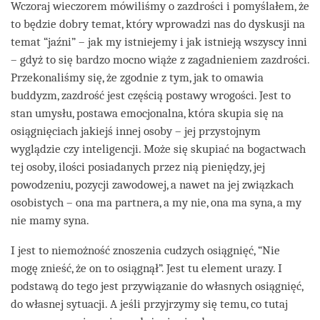
Wczoraj wieczorem mówiliśmy o zazdrości i pomyślałem, że
to będzie dobry temat, który wprowadzi nas do dyskusji na
temat “jaźni” – jak my istniejemy i jak istnieją wszyscy inni
– gdyż to się bardzo mocno wiąże z zagadnieniem zazdrości.
Przekonaliśmy się, że zgodnie z tym, jak to omawia
buddyzm, zazdrość jest częścią postawy wrogości. Jest to
stan umysłu, postawa emocjonalna, która skupia się na
osiągnięciach jakiejś innej osoby – jej przystojnym
wyglądzie czy inteligencji. Może się skupiać na bogactwach
tej osoby, ilości posiadanych przez nią pieniędzy, jej
powodzeniu, pozycji zawodowej, a nawet na jej związkach
osobistych – ona ma partnera, a my nie, ona ma syna, a my
nie mamy syna.
I jest to niemożność znoszenia cudzych osiągnięć, “Nie
mogę znieść, że on to osiągnął”. Jest tu element urazy. I
podstawą do tego jest przywiązanie do własnych osiągnięć,
do własnej sytuacji. A jeśli przyjrzymy się temu, co tutaj