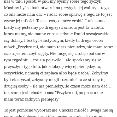
nas w taki sposób, w jaki my byśmy sobie tego życzyli.
Musimy być jednak otwarci na przyjęcie jej waluty – tego,
co ona może nam dać – i zdać sobie sprawę z tego, że to jest
wyraz jej miłości. To jest coś, co może zrobić. I tak samo,
kiedy my jesteśmy po drugiej stronie, to jest ta waluta,
którą mamy, nie mamy euro a jedynie franki szwajcarskie
czy dolary. I też być elastycznym, kiedy ta druga osoba
mówi: „Przykro mi, nie mam teraz pieniędzy, nie mam teraz
czasu, jestem zbyt zajęty. Nie mogę się z tobą spotkać w
tym tygodniu – coś się pojawiło – ale spotkamy się w
przyszłym tygodniu. Jak zdobędę więcej pieniędzy, to,
oczywiście, z chęcią ci zapłacę albo będę z tobą”. Żebyśmy
byli elastyczni, żebyśmy mogli rozumieć to ze strony tej
drugiej osoby – ile ma pieniędzy, ile czasu może nam dać. I
tak samo, jeśli chodzi o nas: “Przykro mi, po prostu nie
mam teraz żadnych pieniędzy”.
To jest pomocne wyobrażenie. Chociaż miłość i uwaga nie są
naprawdę dobrami, za które możemy zapłacić, to mimo