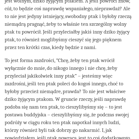
jest wolnym, dziko żyjącym ptakiem. A jeśli powróci znów,
cóż, to będzie coś naprawdę wspaniałego, nieprawdaż? Ale
to nie jest jedyny istniejący, swobodny ptak i byłoby rzeczą
niemądrą pragnąć, żeby to właśnie ten szczególny wolny
ptak tu powrócił. Jeśli przyleciałby jakiś inny dziko żyjący
ptak, to również moglibyśmy cieszyć się jego pięknem
przez ten krótki czas, kiedy będzie z nami.
To jest forma zazdrości, “Chcę, żeby ten ptak wrócił
wyłącznie do mnie, do nikogo innego i nie chcę, żeby
przyleciał jakikolwiek inny ptak” – jesteśmy więc
zazdrośni, jeśli ten ptak poleci do kogoś innego, choć to
byłoby przecież niemądre, prawda? To nie jest właściwe
dziko żyjącym ptakom. W gruncie rzeczy, jeśli naprawdę
podoba się nam ten ptak, to cieszylibyśmy się – to jest
postawa buddyjska – cieszylibyśmy się, że podczas swojej
podróży w ciągu roku ten ptak napotkał innych ludzi,
którzy również byli tak dobrzy go nakarmić. I, jak
powiedziałem, jeśli ptak powraca, jest to coś dodatkowego.