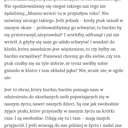
Nie spodziewaliśmy się czegoś takiego ani tego nie
żądaliśmy, „Musisz wrócić tu w przyszłym roku”. Nie
mówimy niczego takiego. Jeśli jednak – kiedy ptak usiadł w
naszym oknie – próbowalibyśmy go schwytać, to bardzo by
się przestraszył, nieprawdaż? I uciekłby, odfrunął i już nie
wrócił. A gdyby się nam go udało schwytać i wsadzić do
klatki, która zasadniczo jest więzieniem, to czy byłby on
bardzo szczęśliwy? Ponieważ chcemy go dla siebie, czy ten
ptak czułby się na tyle dobrze, że teraz uwiłby sobie
gniazdo w klatce i tam składał jajka? Nie, wcale nie, w ogóle
nie.
Jest to obraz, który bardzo, bardzo pomaga nam w
odniesieniu do ukochanych osób pojawiających się w
naszym życiu, nawet naszych dzieci. Są one jak swobodnie
żyjące ptaki, które przysiadły w naszym życiu na krótki
czas. I są swobodne. Udają się tu i tam – mają innych
przyjaciół. I jeśli wracają do nas później w życiu i nadal nas