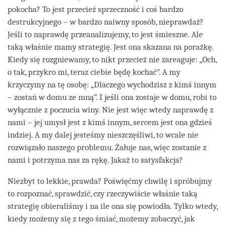
pokocha? To jest przecież sprzeczność i coś bardzo
destrukcyjnego – w bardzo naiwny sposób, nieprawdaż?
Jeśli to naprawdę przeanalizujemy, to jest śmieszne. Ale
taką właśnie mamy strategię. Jest ona skazana na porażkę.
Kiedy się rozgniewamy, to nikt przecież nie zareaguje: „Och,
o tak, przykro mi, teraz ciebie będę kochać”. A my
krzyczymy na tę osobę: „Dlaczego wychodzisz z kimś innym
– zostań w domu ze mną”. I jeśli ona zostaje w domu, robi to
wyłącznie z poczucia winy. Nie jest więc wtedy naprawdę z
nami – jej umysł jest z kimś innym, sercem jest ona gdzieś
indziej. A my dalej jesteśmy nieszczęśliwi, to wcale nie
rozwiązało naszego problemu. Żałuje nas, więc zostanie z
nami i potrzyma nas za rękę. Jakaż to satysfakcja?
Niezbyt to lekkie, prawda? Poświęćmy chwilę i spróbujmy
to rozpoznać, sprawdzić, czy rzeczywiście właśnie taką
strategię obieraliśmy i na ile ona się powiodła. Tylko wtedy,
kiedy możemy się z tego śmiać, możemy zobaczyć, jak