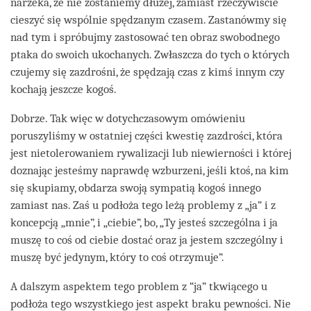
narzeka, że nie zostaniemy dłużej, zamiast rzeczywiście
cieszyć się wspólnie spędzanym czasem. Zastanówmy się
nad tym i spróbujmy zastosować ten obraz swobodnego
ptaka do swoich ukochanych. Zwłaszcza do tych o których
czujemy się zazdrośni, że spędzają czas z kimś innym czy
kochają jeszcze kogoś.
Dobrze. Tak więc w dotychczasowym omówieniu
poruszyliśmy w ostatniej części kwestię zazdrości, która
jest nietolerowaniem rywalizacji lub niewierności i której
doznając jesteśmy naprawdę wzburzeni, jeśli ktoś, na kim
się skupiamy, obdarza swoją sympatią kogoś innego
zamiast nas. Zaś u podłoża tego leżą problemy z „ja” i z
koncepcją „mnie”, i „ciebie”, bo, „Ty jesteś szczególna i ja
muszę to coś od ciebie dostać oraz ja jestem szczególny i
muszę być jedynym, który to coś otrzymuje”.
A dalszym aspektem tego problem z “ja” tkwiącego u
podłoża tego wszystkiego jest aspekt braku pewności. Nie