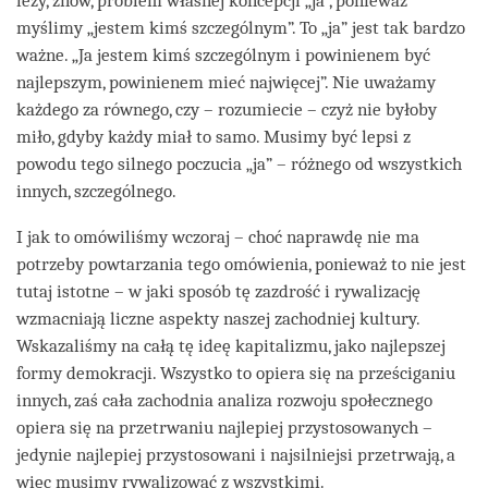
leży, znów, problem własnej koncepcji „ja”, ponieważ
myślimy „jestem kimś szczególnym”. To „ja” jest tak bardzo
ważne. „Ja jestem kimś szczególnym i powinienem być
najlepszym, powinienem mieć najwięcej”. Nie uważamy
każdego za równego, czy – rozumiecie – czyż nie byłoby
miło, gdyby każdy miał to samo. Musimy być lepsi z
powodu tego silnego poczucia „ja” – różnego od wszystkich
innych, szczególnego.
I jak to omówiliśmy wczoraj – choć naprawdę nie ma
potrzeby powtarzania tego omówienia, ponieważ to nie jest
tutaj istotne – w jaki sposób tę zazdrość i rywalizację
wzmacniają liczne aspekty naszej zachodniej kultury.
Wskazaliśmy na całą tę ideę kapitalizmu, jako najlepszej
formy demokracji. Wszystko to opiera się na prześciganiu
innych, zaś cała zachodnia analiza rozwoju społecznego
opiera się na przetrwaniu najlepiej przystosowanych –
jedynie najlepiej przystosowani i najsilniejsi przetrwają, a
więc musimy rywalizować z wszystkimi.