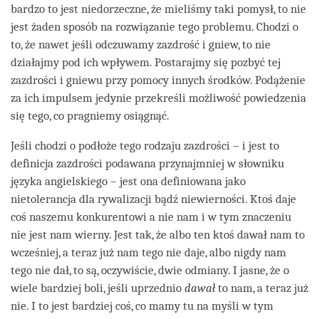
bardzo to jest niedorzeczne, że mieliśmy taki pomysł, to nie
jest żaden sposób na rozwiązanie tego problemu. Chodzi o
to, że nawet jeśli odczuwamy zazdrość i gniew, to nie
działajmy pod ich wpływem. Postarajmy się pozbyć tej
zazdrości i gniewu przy pomocy innych środków. Podążenie
za ich impulsem jedynie przekreśli możliwość powiedzenia
się tego, co pragniemy osiągnąć.
Jeśli chodzi o podłoże tego rodzaju zazdrości – i jest to
definicja zazdrości podawana przynajmniej w słowniku
języka angielskiego – jest ona definiowana jako
nietolerancja dla rywalizacji bądź niewierności. Ktoś daje
coś naszemu konkurentowi a nie nam i w tym znaczeniu
nie jest nam wierny. Jest tak, że albo ten ktoś dawał nam to
wcześniej, a teraz już nam tego nie daje, albo nigdy nam
tego nie dał, to są, oczywiście, dwie odmiany. I jasne, że o
wiele bardziej boli, jeśli uprzednio
dawał
to nam, a teraz już
nie. I to jest bardziej coś, co mamy tu na myśli w tym