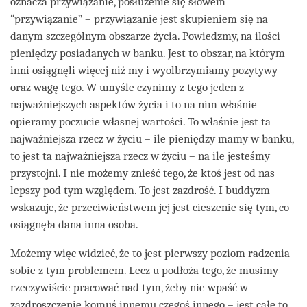
oznacza przywiązanie, posłużenie się słowem
“przywiązanie” – przywiązanie jest skupieniem się na
danym szczególnym obszarze życia. Powiedzmy, na ilości
pieniędzy posiadanych w banku. Jest to obszar, na którym
inni osiągnęli więcej niż my i wyolbrzymiamy pozytywy
oraz wagę tego. W umyśle czynimy z tego jeden z
najważniejszych aspektów życia i to na nim właśnie
opieramy poczucie własnej wartości. To właśnie jest ta
najważniejsza rzecz w życiu – ile pieniędzy mamy w banku,
to jest ta najważniejsza rzecz w życiu – na ile jesteśmy
przystojni. I nie możemy znieść tego, że ktoś jest od nas
lepszy pod tym względem. To jest zazdrość. I buddyzm
wskazuje, że przeciwieństwem jej jest cieszenie się tym, co
osiągnęła dana inna osoba.
Możemy więc widzieć, że to jest pierwszy poziom radzenia
sobie z tym problemem. Lecz u podłoża tego, że musimy
rzeczywiście pracować nad tym, żeby nie wpaść w
zazdroszczenie komuś innemu czegoś innego – jest całe to