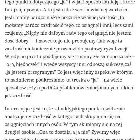
tego punktu dotyczącego „ja” i w jaki sposób istnieję, i które
tutaj się ujawnia. A to jest cała kwestia własnej wartości.
Jeśli mamy bardzo niskie poczucie własnej wartości, to
możemy bardzo zazdrościć tego, co osiągnęli inni, lecz sami
czujemy, „Nigdy nie dałbym rady tego osiągnąć, nie jestem
dość dobry” – i nawet tego nie próbujemy. Tak więc ta
zazdrość niekoniecznie prowadzi do postawy rywalizacji.
Wtedy po prostu poddajemy się i mamy złe samopoczucie –
„o ja, biedaczek” i wtedy wszyscy inni odnoszą sukcesy, zaś
„ja jestem przegranym”. To jest więc inny aspekt, w którym
to nadmierne podkreślanie, ta troska o “ja” – na wiele
sposobów leży u podłoża problemów emocjonalnych takich
jak zazdrość.
Interesujące jest to, że z buddyjskiego punktu widzenia
analizujemy zazdrość w kategoriach skupiania się na
osiągnięciach innych osób. W tym skupiamy się na tej
drugiej osobie, „Ona to dostała, a ja nie”. Żywimy więc
wrogość do tej osoby, która to coś otrzymała, a czego my nie