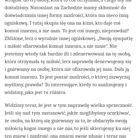
dostaliśmy. Natomiast na Zachodzie mamy skłonność do
doświadczania innej formy zazdrości, która ma nieco inną
ogniskową. I tutaj skupia się ona na kimś, kto daje coś
komuś innemu, a nie nam. To jest coś innego, nieprawdaż?
Zbliżone, lecz o wyraźnie innej ogniskowej. „Swoją sympatię
i miłość ofiarowałaś komuś innemu, a nie mnie”. Nie
jesteśmy wtedy tak bardzo źli i zdenerwowani na tę osobą,
która otrzymała tę miłość, lecz naprawdę denerwujemy się
i gniewamy na osobę, która nie ofiarowała jej nam. Dała ją
komuś innemu. To jest postać zazdrości, o której zazwyczaj
myślimy, prawda? To interesujące, kiedy to analizujemy i
widzimy, jaka jest tu różnica.
Widzimy teraz, że jest w tym naprawdę wielka sprzeczność.
Jeśli się nad tym zastanowić, jakże moglibyśmy oczekiwać,
że osoba, na którą się gniewamy za to, że obdarzyła swoją
miłością kogoś innego a nie nas, to jeśli skierujemy ku niej
ten gniew i zazdrość, ona zmieni swoje zdanie i teraz nas