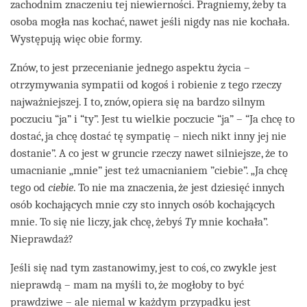
zachodnim znaczeniu tej niewierności. Pragniemy, żeby ta
osoba mogła nas kochać, nawet jeśli nigdy nas nie kochała.
Występują więc obie formy.
Znów, to jest przecenianie jednego aspektu życia –
otrzymywania sympatii od kogoś i robienie z tego rzeczy
najważniejszej. I to, znów, opiera się na bardzo silnym
poczuciu “ja” i “ty”. Jest tu wielkie poczucie “ja” – “Ja chcę to
dostać, ja chcę dostać tę sympatię – niech nikt inny jej nie
dostanie”. A co jest w gruncie rzeczy nawet silniejsze, że to
umacnianie „mnie” jest też umacnianiem ”ciebie”. „Ja chcę
tego od
ciebie
. To nie ma znaczenia, że jest dziesięć innych
osób kochających mnie czy sto innych osób kochających
mnie. To się nie liczy, jak chcę, żebyś
Ty
mnie kochała”.
Nieprawdaż?
Jeśli się nad tym zastanowimy, jest to coś, co zwykle jest
nieprawdą – mam na myśli to, że mogłoby to być
prawdziwe – ale niemal w każdym przypadku jest