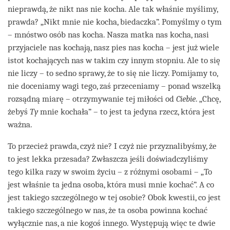
nieprawdą, że nikt nas nie kocha. Ale tak właśnie myślimy,
prawda? „Nikt mnie nie kocha, biedaczka”. Pomyślmy o tym
– mnóstwo osób nas kocha. Nasza matka nas kocha, nasi
przyjaciele nas kochają, nasz pies nas kocha – jest już wiele
istot kochających nas w takim czy innym stopniu. Ale to się
nie liczy – to sedno sprawy, że to się nie liczy. Pomijamy to,
nie doceniamy wagi tego, zaś przeceniamy – ponad wszelką
rozsądną miarę – otrzymywanie tej miłości od
Ciebie
. „Chcę,
żebyś
Ty
mnie kochała” – to jest ta jedyna rzecz, która jest
ważna.
To przecież prawda, czyż nie? I czyż nie przyznalibyśmy, że
to jest lekka przesada? Zwłaszcza jeśli doświadczyliśmy
tego kilka razy w swoim życiu – z różnymi osobami – „To
jest właśnie ta jedna osoba, która musi mnie kochać”. A co
jest takiego szczególnego w tej osobie? Obok kwestii, co jest
takiego szczególnego w nas, że ta osoba powinna kochać
wyłącznie nas, a nie kogoś innego. Występują więc te dwie