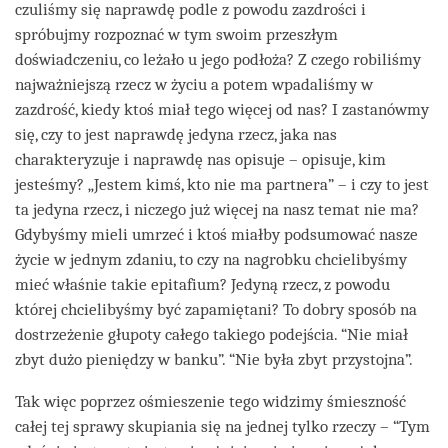
czuliśmy się naprawdę podle z powodu zazdrości i
spróbujmy rozpoznać w tym swoim przeszłym
doświadczeniu, co leżało u jego podłoża? Z czego robiliśmy
najważniejszą rzecz w życiu a potem wpadaliśmy w
zazdrość, kiedy ktoś miał tego więcej od nas? I zastanówmy
się, czy to jest naprawdę jedyna rzecz, jaka nas
charakteryzuje i naprawdę nas opisuje – opisuje, kim
jesteśmy? „Jestem kimś, kto nie ma partnera” – i czy to jest
ta jedyna rzecz, i niczego już więcej na nasz temat nie ma?
Gdybyśmy mieli umrzeć i ktoś miałby podsumować nasze
życie w jednym zdaniu, to czy na nagrobku chcielibyśmy
mieć właśnie takie epitafium? Jedyną rzecz, z powodu
której chcielibyśmy być zapamiętani? To dobry sposób na
dostrzeżenie głupoty całego takiego podejścia. “Nie miał
zbyt dużo pieniędzy w banku”. “Nie była zbyt przystojna”.
Tak więc poprzez ośmieszenie tego widzimy śmieszność
całej tej sprawy skupiania się na jednej tylko rzeczy – “Tym