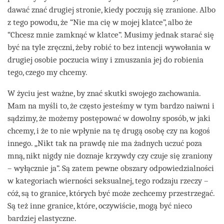
dawać znać drugiej stronie, kiedy poczują się zranione. Albo
z tego powodu, że “Nie ma cię w mojej klatce”, albo że
“Chcesz mnie zamknąć w klatce”. Musimy jednak starać się
być na tyle zręczni, żeby robić to bez intencji wywołania w
drugiej osobie poczucia winy i zmuszania jej do robienia
tego, czego my chcemy.
W życiu jest ważne, by znać skutki swojego zachowania.
Mam na myśli to, że często jesteśmy w tym bardzo naiwni i
sądzimy, że możemy postępować w dowolny sposób, w jaki
chcemy, i że to nie wpłynie na tę drugą osobę czy na kogoś
innego. „Nikt tak na prawdę nie ma żadnych uczuć poza
mną, nikt nigdy nie doznaje krzywdy czy czuje się zraniony
– wyłącznie ja”. Są zatem pewne obszary odpowiedzialności
w kategoriach wierności seksualnej, tego rodzaju rzeczy –
cóż, są to granice, których być może zechcemy przestrzegać.
Są też inne granice, które, oczywiście, mogą być nieco
bardziej elastyczne.