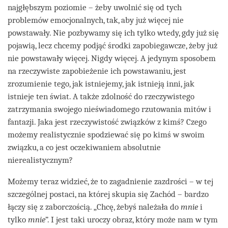
najgłębszym poziomie – żeby uwolnić się od tych
problemów emocjonalnych, tak, aby już więcej nie
powstawały. Nie pozbywamy się ich tylko wtedy, gdy już się
pojawią, lecz chcemy podjąć środki zapobiegawcze, żeby już
nie powstawały więcej. Nigdy więcej. A jedynym sposobem
na rzeczywiste zapobieżenie ich powstawaniu, jest
zrozumienie tego, jak istniejemy, jak istnieją inni, jak
istnieje ten świat. A także zdolność do rzeczywistego
zatrzymania swojego nieświadomego rzutowania mitów i
fantazji. Jaka jest rzeczywistość związków z kimś? Czego
możemy realistycznie spodziewać się po kimś w swoim
związku, a co jest oczekiwaniem absolutnie
nierealistycznym?
Możemy teraz widzieć, że to zagadnienie zazdrości – w tej
szczególnej postaci, na której skupia się Zachód – bardzo
łączy się z zaborczością. „Chcę, żebyś należała do
mnie
i
tylko
mnie
”. I jest taki uroczy obraz, który może nam w tym