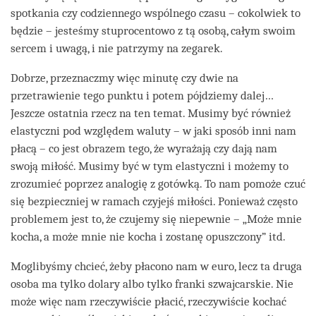
spotkania czy codziennego wspólnego czasu – cokolwiek to
będzie – jesteśmy stuprocentowo z tą osobą, całym swoim
sercem i uwagą, i nie patrzymy na zegarek.
Dobrze, przeznaczmy więc minutę czy dwie na
przetrawienie tego punktu i potem pójdziemy dalej…
Jeszcze ostatnia rzecz na ten temat. Musimy być również
elastyczni pod względem waluty – w jaki sposób inni nam
płacą – co jest obrazem tego, że wyrażają czy dają nam
swoją miłość. Musimy być w tym elastyczni i możemy to
zrozumieć poprzez analogię z gotówką. To nam pomoże czuć
się bezpieczniej w ramach czyjejś miłości. Ponieważ często
problemem jest to, że czujemy się niepewnie – „Może mnie
kocha, a może mnie nie kocha i zostanę opuszczony” itd.
Moglibyśmy chcieć, żeby płacono nam w euro, lecz ta druga
osoba ma tylko dolary albo tylko franki szwajcarskie. Nie
może więc nam rzeczywiście płacić, rzeczywiście kochać