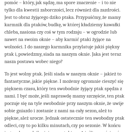
pomóc – który, jak sądzę, ma spore znaczenie – i to nie
tylko dla kwestii zaborczości, lecz również dla zazdrości.
Jest to obraz żyjącego dziko ptaka. Przypuśćmy, że mamy
karmnik dla ptaków, budkę, w której kładziemy kawałki
chleba, nasiona czy coś w tym rodzaju – w ogrodzie lub
nawet na swoim oknie – aby karmić ptaki żyjące na
wolności. I do naszego karmnika przylatuje jakiś piękny
ptak i, powiedzmy, siada na naszym oknie. Jaka jest teraz
nasza postawa wobec niego?
To jest wolny ptak. Jeśli siada w naszym oknie – jakież to
fantastyczne, jakie piękne. I możemy ogromnie cieszyć się
pięknem czasu, który ten swobodnie żyjący ptak spędza z
nami. I być może, jeśli naprawdę mamy szczęście, ten ptak
poczuje się na tyle swobodnie przy naszym oknie, że uwije
sobie gniazdo i zostanie z nami na cały sezon, ależ to
piękne, ależ urocze. Jednak ostatecznie ten swobodny ptak
odleci, czy to po kilku minutach, czy po sezonie. W końcu