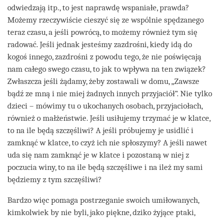
odwiedzają itp., to jest naprawdę wspaniałe, prawda?
Możemy rzeczywiście cieszyć się ze wspólnie spędzanego
teraz czasu, a jeśli powrócą, to możemy również tym się
radować. Jeśli jednak jesteśmy zazdrośni, kiedy idą do
kogoś innego, zazdrośni z powodu tego, że nie poświęcają
nam całego swego czasu, to jak to wpływa na ten związek?
Zwłaszcza jeśli żądamy, żeby zostawali w domu, „Zawsze
bądź ze mną i nie miej żadnych innych przyjaciół”. Nie tylko
dzieci – mówimy tu o ukochanych osobach, przyjaciołach,
również o małżeństwie. Jeśli usiłujemy trzymać je w klatce,
to na ile będą szczęśliwi? A jeśli próbujemy je usidlić i
zamknąć w klatce, to czyż ich nie spłoszymy? A jeśli nawet
uda się nam zamknąć je w klatce i pozostaną w niej z
poczucia winy, to na ile będą szczęśliwe i na ileż my sami
będziemy z tym szczęśliwi?
Bardzo więc pomaga postrzeganie swoich umiłowanych,
kimkolwiek by nie byli, jako piękne, dziko żyjące ptaki,