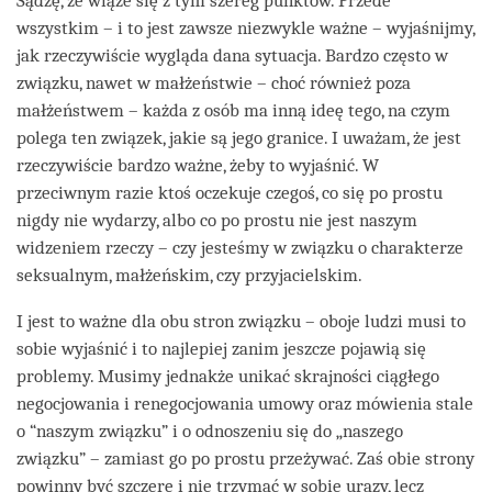
Sądzę, że wiąże się z tym szereg punktów. Przede
wszystkim – i to jest zawsze niezwykle ważne – wyjaśnijmy,
jak rzeczywiście wygląda dana sytuacja. Bardzo często w
związku, nawet w małżeństwie – choć również poza
małżeństwem – każda z osób ma inną ideę tego, na czym
polega ten związek, jakie są jego granice. I uważam, że jest
rzeczywiście bardzo ważne, żeby to wyjaśnić. W
przeciwnym razie ktoś oczekuje czegoś, co się po prostu
nigdy nie wydarzy, albo co po prostu nie jest naszym
widzeniem rzeczy – czy jesteśmy w związku o charakterze
seksualnym, małżeńskim, czy przyjacielskim.
I jest to ważne dla obu stron związku – oboje ludzi musi to
sobie wyjaśnić i to najlepiej zanim jeszcze pojawią się
problemy. Musimy jednakże unikać skrajności ciągłego
negocjowania i renegocjowania umowy oraz mówienia stale
o “naszym związku” i o odnoszeniu się do „naszego
związku” – zamiast go po prostu przeżywać. Zaś obie strony
powinny być szczere i nie trzymać w sobie urazy, lecz