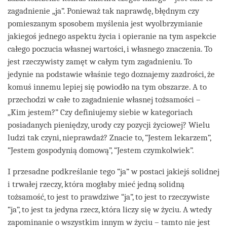
zagadnienie „ja”. Ponieważ tak naprawdę, błędnym czy
pomieszanym sposobem myślenia jest wyolbrzymianie
jakiegoś jednego aspektu życia i opieranie na tym aspekcie
całego poczucia własnej wartości, i własnego znaczenia. To
jest rzeczywisty zamęt w całym tym zagadnieniu. To
jedynie na podstawie właśnie tego doznajemy zazdrości, że
komuś innemu lepiej się powiodło na tym obszarze. A to
przechodzi w całe to zagadnienie własnej tożsamości –
„Kim jestem?” Czy definiujemy siebie w kategoriach
posiadanych pieniędzy, urody czy pozycji życiowej? Wielu
ludzi tak czyni, nieprawdaż? Znacie to, “Jestem lekarzem”,
“Jestem gospodynią domową”, “Jestem czymkolwiek”.
I przesadne podkreślanie tego “ja” w postaci jakiejś solidnej
i trwałej rzeczy, która mogłaby mieć jedną solidną
tożsamość, to jest to prawdziwe “ja”, to jest to rzeczywiste
“ja”, to jest ta jedyna rzecz, która liczy się w życiu. A wtedy
zapominanie o wszystkim innym w życiu – tamto nie jest