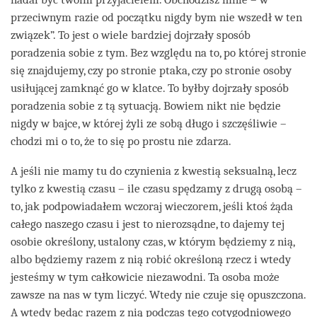
przeciwnym razie od początku nigdy bym nie wszedł w ten
związek”. To jest o wiele bardziej dojrzały sposób
poradzenia sobie z tym. Bez względu na to, po której stronie
się znajdujemy, czy po stronie ptaka, czy po stronie osoby
usiłującej zamknąć go w klatce. To byłby dojrzały sposób
poradzenia sobie z tą sytuacją. Bowiem nikt nie będzie
nigdy w bajce, w której żyli ze sobą długo i szczęśliwie –
chodzi mi o to, że to się po prostu nie zdarza.
A jeśli nie mamy tu do czynienia z kwestią seksualną, lecz
tylko z kwestią czasu – ile czasu spędzamy z drugą osobą –
to, jak podpowiadałem wczoraj wieczorem, jeśli ktoś żąda
całego naszego czasu i jest to nierozsądne, to dajemy tej
osobie określony, ustalony czas, w którym będziemy z nią,
albo będziemy razem z nią robić określoną rzecz i wtedy
jesteśmy w tym całkowicie niezawodni. Ta osoba może
zawsze na nas w tym liczyć. Wtedy nie czuje się opuszczona.
A wtedy będąc razem z nią podczas tego cotygodniowego