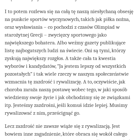
I to potem rozlewa się na całą tę naszą niesłychaną obsesję
na punkcie sportów wyczynowych, takich jak piłka nożna,
oraz wysławiania – co pochodzi z czasów Olimpiad w
starożytnej Grecji – zwycięzcy sportowego jako
największego bohatera. Albo weźmy gazety publikujące
listę najbogatszych ludzi na świecie. Oni są tymi, którzy
zyskują największy rozgłos. A także cała ta kwestia
wyborów i kandydatów, “Ja jestem lepszy od wszystkich
pozostałych” i tak wiele rzeczy w naszym społeczeństwie
wzmacnia tę zazdrość i rywalizację. A to, oczywiście, jak
choroba zaraża naszą postawę wobec tego, w jaki sposób
wiedziemy swoje życie i jak obchodzimy się ze związkami
itp. Jesteśmy zazdrośni, jeśli komuś idzie lepiej. Musimy
rywalizować z nim, prześcignąć go.
Lecz zazdrość nie zawsze wiąże się z rywalizacją. Jest
bowiem inne zagadnienie, które obraca się wokół całego