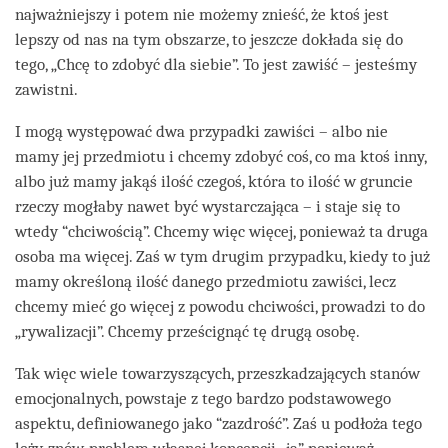
najważniejszy i potem nie możemy znieść, że ktoś jest
lepszy od nas na tym obszarze, to jeszcze dokłada się do
tego, „Chcę to zdobyć dla siebie”. To jest zawiść – jesteśmy
zawistni.
I mogą występować dwa przypadki zawiści – albo nie
mamy jej przedmiotu i chcemy zdobyć coś, co ma ktoś inny,
albo już mamy jakąś ilość czegoś, która to ilość w gruncie
rzeczy mogłaby nawet być wystarczająca – i staje się to
wtedy “chciwością”. Chcemy więc więcej, ponieważ ta druga
osoba ma więcej. Zaś w tym drugim przypadku, kiedy to już
mamy określoną ilość danego przedmiotu zawiści, lecz
chcemy mieć go więcej z powodu chciwości, prowadzi to do
„rywalizacji”. Chcemy prześcignąć tę drugą osobę.
Tak więc wiele towarzyszących, przeszkadzających stanów
emocjonalnych, powstaje z tego bardzo podstawowego
aspektu, definiowanego jako “zazdrość”. Zaś u podłoża tego