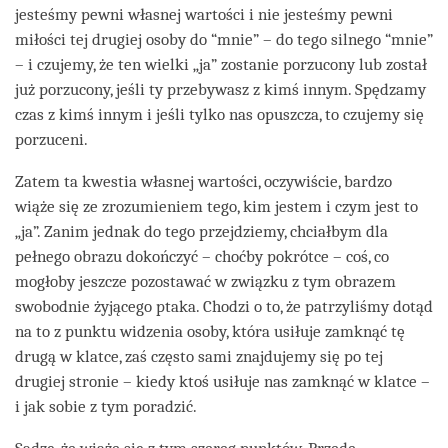
jesteśmy pewni własnej wartości i nie jesteśmy pewni
miłości tej drugiej osoby do “mnie” – do tego silnego “mnie”
– i czujemy, że ten wielki „ja” zostanie porzucony lub został
już porzucony, jeśli ty przebywasz z kimś innym. Spędzamy
czas z kimś innym i jeśli tylko nas opuszcza, to czujemy się
porzuceni.
Zatem ta kwestia własnej wartości, oczywiście, bardzo
wiąże się ze zrozumieniem tego, kim jestem i czym jest to
„ja”. Zanim jednak do tego przejdziemy, chciałbym dla
pełnego obrazu dokończyć – choćby pokrótce – coś, co
mogłoby jeszcze pozostawać w związku z tym obrazem
swobodnie żyjącego ptaka. Chodzi o to, że patrzyliśmy dotąd
na to z punktu widzenia osoby, która usiłuje zamknąć tę
drugą w klatce, zaś często sami znajdujemy się po tej
drugiej stronie – kiedy ktoś usiłuje nas zamknąć w klatce –
i jak sobie z tym poradzić.