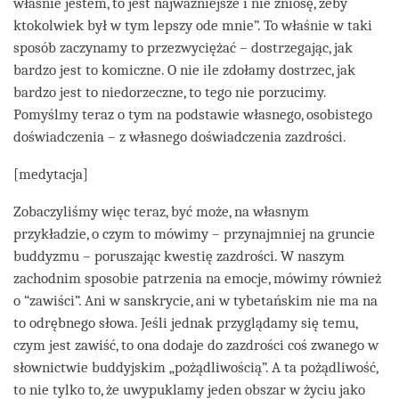
właśnie jestem, to jest najważniejsze i nie zniosę, żeby
ktokolwiek był w tym lepszy ode mnie”. To właśnie w taki
sposób zaczynamy to przezwyciężać – dostrzegając, jak
bardzo jest to komiczne. O nie ile zdołamy dostrzec, jak
bardzo jest to niedorzeczne, to tego nie porzucimy.
Pomyślmy teraz o tym na podstawie własnego, osobistego
doświadczenia – z własnego doświadczenia zazdrości.
[medytacja]
Zobaczyliśmy więc teraz, być może, na własnym
przykładzie, o czym to mówimy – przynajmniej na gruncie
buddyzmu – poruszając kwestię zazdrości. W naszym
zachodnim sposobie patrzenia na emocje, mówimy również
o “zawiści”. Ani w sanskrycie, ani w tybetańskim nie ma na
to odrębnego słowa. Jeśli jednak przyglądamy się temu,
czym jest zawiść, to ona dodaje do zazdrości coś zwanego w
słownictwie buddyjskim „pożądliwością”. A ta pożądliwość,
to nie tylko to, że uwypuklamy jeden obszar w życiu jako