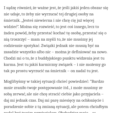
I sądzę również, że ważne jest, że jeśli jakiś jeden obszar się
nie udaje, to żeby nie wyrzucać tej drugiej osoby na
śmietnik. „Jesteś niewierna i nie chcę cię już więcej
widzieć”. Można się rozwieść, to jest coś innego, lecz to
żaden powód, żeby przestać kochać tę osobę, przestać się o
nią troszczyć – mam na myśli to, że nie musimy jej
codziennie spotykać. Związki jednak nie muszą być na
zasadzie wszystko albo nic – można je definiować na nowo.
Chodzi mi o to, że z buddyjskiego punktu widzenia jest tu
karma. Jest tu jakiś karmiczny związek – i nie możemy go
tak po prostu wyrzucić na śmietnik – on nadal tu jest.
Moglibyśmy w takiej sytuacji chcieć powiedzieć: “Bardzo
mnie zraniło twoje postępowanie itd., i może musimy ze
sobą zerwać, ale nie chcę stracić ciebie jako przyjaciela –
daj mi jednak czas. Daj mi parę miesięcy na ochłonięcie i
poradzenie sobie z tą zmianą sytuacji, ale potem chciałbym
nadal być twoim przyjacielem. Obchodzisz mnie – w