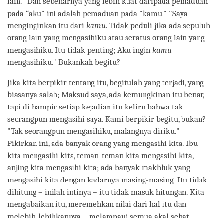
lain." Dan sebenarnya yang lebih kuat daripada pemaduan
pada “aku" ini adalah pemaduan pada "kamu." "Saya
menginginkan itu dari
kamu
. Tidak peduli jika ada sepuluh
orang lain yang mengasihiku atau seratus orang lain yang
mengasihiku. Itu tidak penting; Aku ingin
kamu
mengasihiku." Bukankah begitu?
Jika kita berpikir tentang itu, begitulah yang terjadi, yang
biasanya salah; Maksud saya, ada kemungkinan itu benar,
tapi di hampir setiap kejadian itu keliru bahwa tak
seorangpun mengasihi saya. Kami berpikir begitu, bukan?
"Tak seorangpun mengasihiku, malangnya diriku."
Pikirkan ini, ada banyak orang yang mengasihi kita. Ibu
kita mengasihi kita, teman-teman kita mengasihi kita,
anjing kita mengasihi kita; ada banyak makhluk yang
mengasihi kita dengan kadarnya masing-masing. Itu tidak
dihitung – inilah intinya – itu tidak masuk hitungan. Kita
mengabaikan itu, meremehkan nilai dari hal itu dan
melebih-lebihkannya – melampaui semua akal sehat –