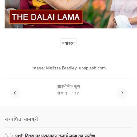
पर्यावरण
Image: Melissa Bradley, unsplash.com
सार्वभौमिक मूल्य
लेख २० / २४
सम्बंधित सामग्री
पृथ्वी दिवस पर परमपावन दलाई लामा का सन्देश