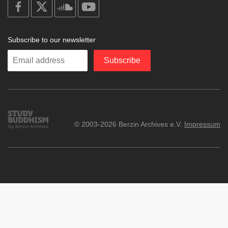
on
on
on
on
facebook
X
soundcloud
youtube
Subscribe to our newsletter
Enter
Subscribe
your
email
Study
© 2003-2026 Berzin Archives e.V.
Impressum
Buddhism
Home