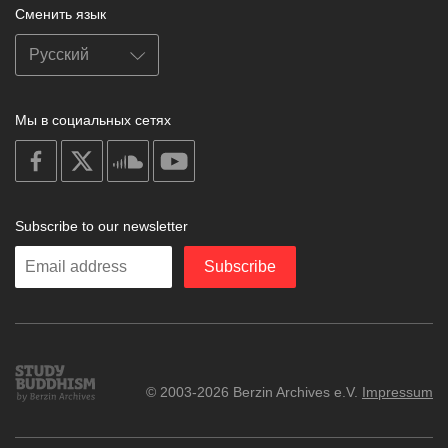
Сменить язык
Мы в социальных сетях
on
on
on
on
facebook
X
soundcloud
youtube
Subscribe to our newsletter
Enter
Subscribe
your
email
Study
© 2003-2026 Berzin Archives e.V.
Impressum
Buddhism
Home