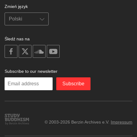
Zmień język
Śledź nas na
on
on
on
on
facebook
X
soundcloud
youtube
Subscribe to our newsletter
Enter
Subscribe
your
email
Study
© 2003-2026 Berzin Archives e.V.
Impressum
Buddhism
Home