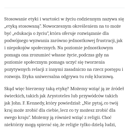
Share
Bookmark
on
facebook
Stosowanie etyki i wartości w życiu codziennym nazywa się
„etyką stosowaną”. Nowoczesnym określeniem na to może
być „edukacja o życiu”, która oferuje rozwiązanie dla
podwójnego wyzwania zarówno jednostkowej frustracji, jak
i niepokojów społecznych. Na poziomie jednostkowym
pomaga ona zrozumieć własne życie, podczas gdy na
poziomie społecznym pomaga uczyć się tworzenia
pozytywnych relacji z innymi zasadniczo na rzecz postępu i
rozwoju. Etyka uniwersalna odgrywa tu rolę kluczową.
Skąd więc bierzemy taką etykę? Możemy wziąć ją ze źródeł
świeckich, takich jak Arystoteles lub przywódców takich
jak John. F. Kennedy, który powiedział: „Nie pytaj, co twój
kraj może zrobić dla ciebie, lecz co ty możesz zrobić dla
swego kraju”. Możemy ją również wziąć z religii. Choć
niektórzy mogą spierać się, że religie tylko dzielą ludzi,