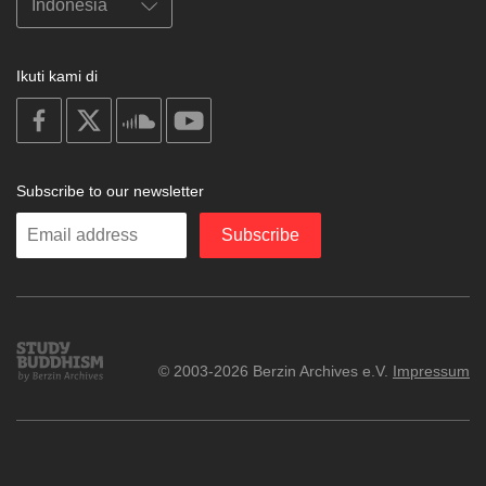
Ikuti kami di
on
on
on
on
facebook
X
soundcloud
youtube
Subscribe to our newsletter
Enter
Subscribe
your
email
Study
© 2003-2026 Berzin Archives e.V.
Impressum
Buddhism
Home