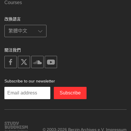
Courses
改換語言
關注我們
on
on
on
on
facebook
X
soundcloud
youtube
Subscribe to our newsletter
Enter
Subscribe
your
email
Study
© 2003-2026 Berzin Archives e.V.
Impressum
Buddhism