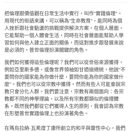
on
facebook
把倫理跟價值觀在日常生活中實行，叫作”實踐倫理”。
用現代的術語來講，可以稱為”生命教育”，能同時為個
人挫折跟社會動盪的挑戰提供解決方案。在個人層面，
它能幫助一個人體會生活，同時在社會層面能幫助人學
習如何與他人建立正面的關係，而這對進步跟發展來說
是必須的。普世倫理扮演關鍵的角色。
我們如何獲得這些倫理呢？我們可以從世俗來源獲得，
例如亞里斯多德，或像世界領袖如甘迺迪總統，他說”不
要問你的國家能為你做什麼，要問你能為你的國家做什
麼”。我們也可以從宗教中獲得。然而有些人可能會說宗
教只會分化人群。我們要注意，宗教有兩個面向：各宗
教都不同的神學理論，以及所有宗教都類似的倫理體
系。既然我們都從它們獲得人生的原則，我會認為宗教
在形塑普世實踐倫理上也扮演著角色。
在瑪烏拉納-瓦希度丁康所創立的和平與靈性中心，我們