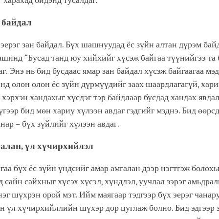
 харахад бидэнд тусалдаг.
н байдал
 эерэг зан байдал. Бүх шашнуудад ёс зүйн алтан дүрэм байд
инд “Бусад танд юу хийхийг хүсэж байгаа түүнийгээ та 
аг. Энэ нь бид бусдаас ямар зан байдал хүсэж байгаагаа мэд
энд олон олон ёс зүйн дүрмүүдийг заах шаардлагагүй, хар
 хэрхэн хандахыг хүсдэг тэр байдлаар бусдад хандах явдал
үүгээр бид мөн хариу хүлээн авдаг гэдгийг мэднэ. Бид өөрс
анар – бүх зүйлийг хүлээн авдаг.
галан, үл хүчирхийлэл
аа бүх ёс зүйн үндсийг амар амгалан дээр нэгтгэж болохы
д сайн сайхныг хүсэх хүсэл, хүндлэл, уучлал зэрэг амьдрал
эг шүхрэн орой мэт. Ийм маягаар тэдгээр бүх эерэг чанар
н үл хүчирхийллийн шүхэр дор цуглаж болно. Бид эдгээр