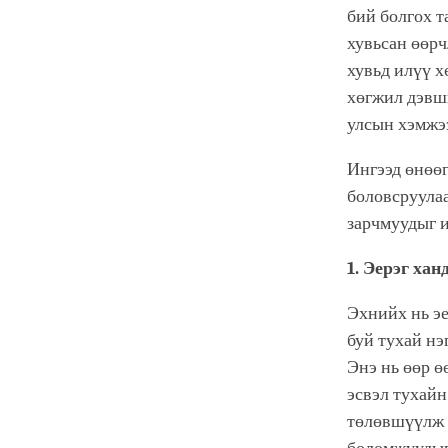
бий болгох т
хувьсан өөрч
хувьд илүү х
хөгжил дэвши
улсын хэмжэ
Ингээд өнөөг
боловсруулаа
зарчмуудыг и
1. Эерэг хан
Эхнийх нь эе
буй тухай нэ
Энэ нь өөр ө
эсвэл тухайн
төлөвшүүлж б