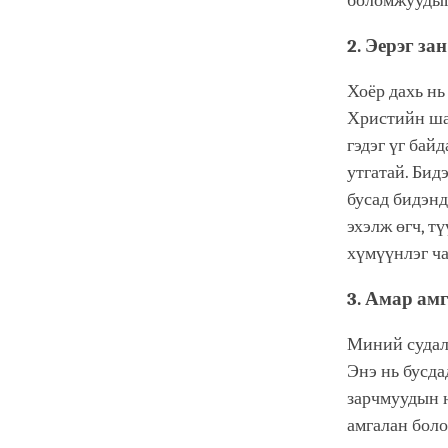
боломжуудыг
2. Эерэг за
Хоёр дахь нь
Христийн шаш
гэдэг үг байд
утгатай. Бид
бусад бидэнд
эхэлж өгч, т
хүмүүнлэг ч
3. Амар ам
Миний судалг
Энэ нь бусда
зарчмуудын н
амгалан боло