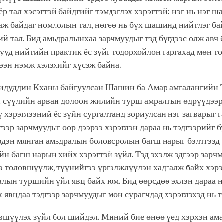
р тал хэсэгтэй байдгийг тэмдэглэх хэрэгтэй: нэг нь нэг 
ж байдаг номлолын тал, нөгөө нь бүх шашинд нийтлэг бай
й тал. Бид амьдралынхаа зарчмуудыг тэд бүгдээс олж авч 
уд нийтийн практик ёс зүйг тодорхойлон гаргахад мөн т
мээн нэмж хэлэхийг хүсэж байна.
идуддин Кханы байгуулсан Шашин ба Амар амгалангийн Т
 сүүлийн арван долоон жилийн турш амралтын өдрүүдээр
ү хэрэглээний ёс зүйн сургалтанд зориулсан нэг загварыг г
гээр зарчмуудыг өөр дээрээ хэрэглэн дараа нь тэдгээрийг б
эдэн мянган амьдралын боловсролын багш нарыг бэлтгээд 
йн багш нарын хийх хэрэгтэй зүйл. Тэд эхэлж эдгээр зарч
э төлөвшүүлж, түүнийгээ үргэлжлүүлэн хадгалж байх хэрэ
алын туршийн үйл явц байх юм. Бид өөрсдөө эхлэн дараа 
 явцдаа тэдгээр зарчмуудыг мөн сурагчдад хэрэглэхэд нь 
вшүүлэх зүйл бол шийдэл. Миний бие өнөө үед хэрхэн ама