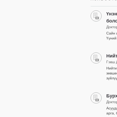
Үнэн
боло
Докто
Сайн и
Үүний
Нийт
Гэвш 
Нийти
зөвшө
зүйлү
Бур
Докто
Асууд
арга, 