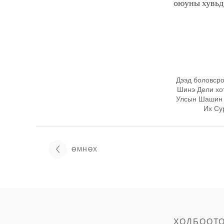
оюуны хувьд
Дээд боловсро
Шинэ Дели хот
Улсын Шашин 
Их Су
ӨМНӨХ
ХОЛБООТ