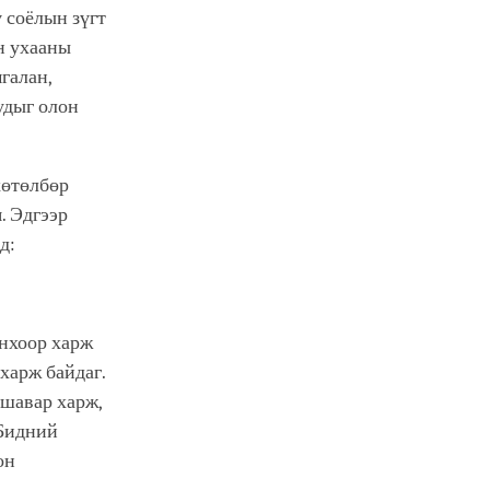
ү соёлын зүгт
н ухааны
галан,
удыг олон
хөтөлбөр
. Эдгээр
үнд:
онхоор харж
 харж байдаг.
 шавар харж,
 Бидний
он