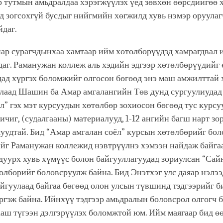
 тутмын амьдралдаа хэрэгжүүлэх үед зөвхөн өөрсдийгөө 
д зогсохгүй бусдыг нийгмийн хөгжилд хувь нэмэр оруулаг
йдаг.
ар сурагчдынхаа хамтаар ийм хөтөлбөрүүдэд хамрагдвал и
даг. Раманужан коллеж аль хэдийн эдгээр хөтөлбөрүүдийг
дад хүргэх боломжийг олгосон бөгөөд энэ маш амжилттай
шлаад Шашин ба Амар амгалангийн Төв дунд сургуулиудад
л” гэх мэт курсуудын хөтөлбөр зохиосон бөгөөд тус курсу
бичиг, (судалгааны) материалууд, 1-12 ангийн багш нарт зо
уудтай. Бид “Амар амгалан соёл” курсын хөтөлбөрийг бол
ийг Раманужан коллежид нэвтрүүлнэ хэмээн найдаж байга
дуурх хувь хүмүүс болон байгууллагуудад зориулсан “Сай
өлбөрийг боловсруулж байна. Бид Энэтхэг улс даяар нэлэ
йгуулаад байгаа бөгөөд олон улсын түвшинд тэдгээрийг б
ргэж байна. Ийнхүү тэдгээр амьдралын боловсрол олгогч 
аш түгээн дэлгэрүүлэх боломжтой юм. Ийм маягаар бид ө