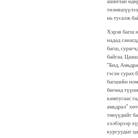
ашиглан өдөр
төлөвшүүлээ
нь тусалж ба
Хэрэв багш н
надад санагд
багш, сурагч
байгаа. Цаа
“Бид, Амьдра
гэсэн сурах 
багшийн ном
бөгөөд түүн
кампусаас га
амьдрал” хөт
төвүүдийг ба
хэлбэрээр хү
курсуудыг ца