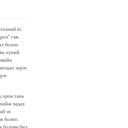
глээний ёс
рол” гэж
ал болон
увь хүний
гмийн
рилцах эерэг
үрэг
х орон тань
 хийж чадах
ий эх
ж болно.
х боловч бид