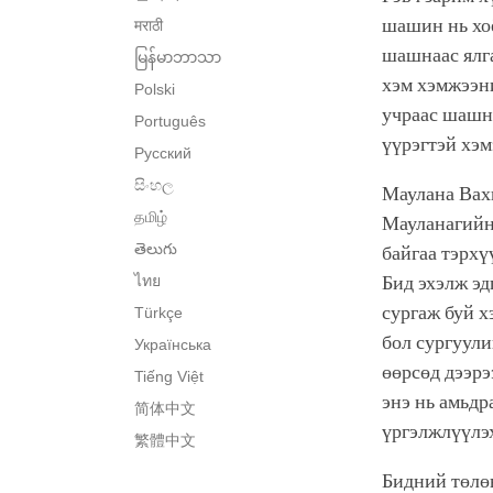
шашин нь хоё
मराठी
шашнаас ялга
မြန်မာဘာသာ
хэм хэмжээни
Polski
учраас шашну
Português
үүрэгтэй хэ
Русский
සිංහල
Маулана Вах
தமிழ்
Мауланагийн
తెలుగు
байгаа тэрхү
ไทย
Бид эхэлж эд
сургаж буй х
Türkçe
бол сургуули
Українська
өөрсөд дээрэ
Tiếng Việt
энэ нь амьдр
简体中文
үргэлжлүүлэх
繁體中文
Бидний төлө