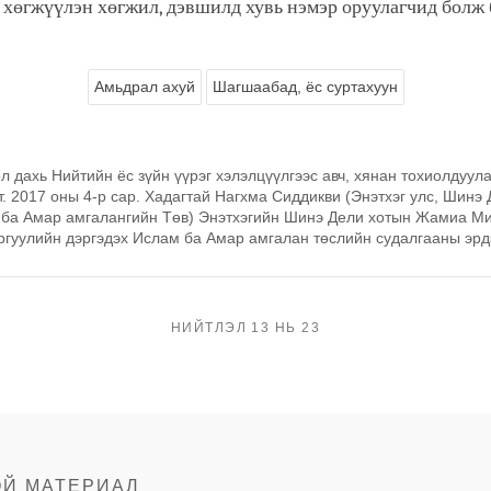
 хөгжүүлэн хөгжил, дэвшилд хувь нэмэр оруулагчид болж
Амьдрал ахуй
Шагшаабад, ёс суртахуун
л дахь Нийтийн ёс зүйн үүрэг хэлэлцүүлгээс авч, хянан тохиолдуулав
. 2017 оны 4-р сар. Хадагтай Нагхма Сиддикви (Энэтхэг улс, Шинэ 
ба Амар амгалангийн Төв) Энэтхэгийн Шинэ Дели хотын Жамиа М
ргуулийн дэргэдэх Ислам ба Амар амгалан төслийн судалгааны эрд
НИЙТЛЭЛ 13 НЬ 23
ОЙ МАТЕРИАЛ