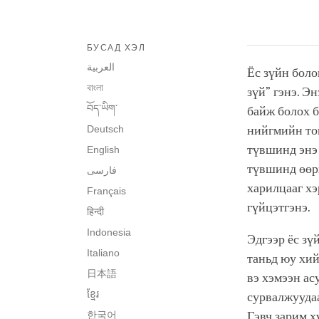
БУСАД ХЭЛ
العربية
Ёс зүйн боло
বাংলা
зүй” гэнэ. Э
བོད་ཡིག་
байж болох б
Deutsch
нийгмийн тог
түвшинд энэ
English
түвшинд өөри
فارسی
харилцааг хэ
Français
гүйцэтгэнэ.
हिन्दी
Indonesia
Эдгээр ёс зү
Italiano
таньд юу хий
日本語
вэ хэмээн ас
ខ្មែរ
сурвалжуудаа
한국어
Гэвч зарим х