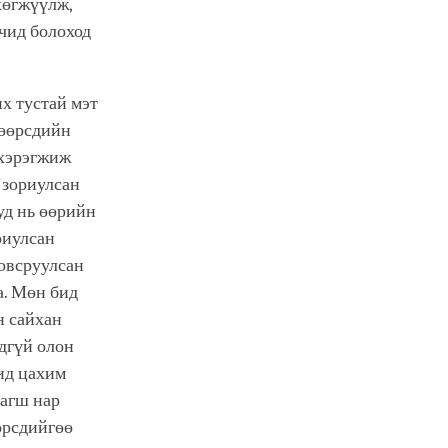
хөгжүүлж,
чид болоход
х тустай мэт
 өөрсдийн
 хэрэгжиж
 зориулсан
уд нь өөрийн
риулсан
овсруулсан
а. Мөн бид
н сайхан
эдгүй олон
ид цахим
багш нар
өрсдийгөө