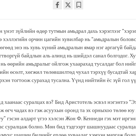
Share
Bookmark
on
facebook
н үнэт зүйлийн өдөр тутмын амьдрал дахь хэрэглээг “хэрэ
нэ хэллэгийн орчин цагийн хувилбар нь “амьдралын боловс
өгөөд энэ нь хувь хүний амьдралын ямар нэг аргагүй байд
творгүй байдлын аль алинд нь шийдэл санал болгодог. Х
 нь өөрийн амьдралыг ойлгож ухаарахад тусалдаг бол ний
йн өсөлт, хөгжил төлөвшилтөд чухал тэрхүү бусадтай ха
рхэн тогтоож сурахад тусална. Үүнд нийтийн ёс зүй гол ү
йд хаанаас суралцах вэ? Бид Аристотель эсвэл нэгэнтээ “Э
ж өгч чадах вэ гэж асуухын оронд та эх орныхоо төлөө юу
уу” гэсэн алдарт үгээ хэлсэн Жон Ф. Кеннеди гэх мэт иргэн
с суралцаж болно. Мөн бид тэдгээрт шашнуудаас суралца
үмүүс шашин биднийг ердөө хуваадаг хэмээн маргаж боло