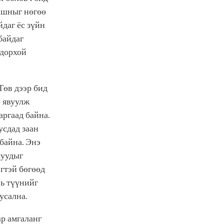
шашныг нөгөө
даг ёс зүйн
байдаг
одорхой
өв дээр бид
 явуулж
аргаад байна.
усдад заан
байна. Энэ
муудыг
гтэй бөгөөд
нь түүнийг
тусална.
р амгаланг