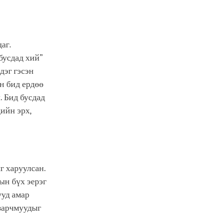
аг.
бусдад хий”
дэг гэсэн
ин бид ердөө
. Бид бусдад
дийн эрх,
г харуулсан.
ын бүх эерэг
ууд амар
 зарчмуудыг