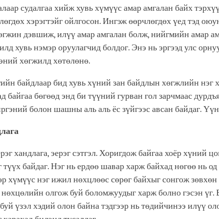
алаар судалгаа хийж хувь хүмүүс амар амгалан байх тэрхү
лөгдөх хэрэгтэйг ойлгосон. Ингэж өөрчлөгдөх үед тэд оюу
өгжин дэвшиж, илүү амар амгалан болж, нийгмийн амар ам
лд хувь нэмэр оруулагчид болдог. Энэ нь эргээд улс орну
эний хөгжилд хөтөлөнө.
ийн байдлаар бид хувь хүний зан байдлын хөгжлийн нэг 
д байгаа бөгөөд энд би түүний гурван гол зарчмаас дурдъя
ргэний болон шашны аль аль ёс зүйгээс авсан байдаг. Ү
длага
рэг хандлага, эерэг сэтгэл. Хоригдож байгаа хоёр хүний ц
г түүх байдаг. Нэг нь ердөө шавар харж байхад нөгөө нь од
өр хүмүүс нэг ижил нөхцлөөс сөрөг байхыг сонгож зөвхөн
 нөхцөлийн олгож буй боломжуудыг харж болно гэсэн үг.
уй үзэл хэдий олон байна тэдгээр нь төдийчинээ илүү ол