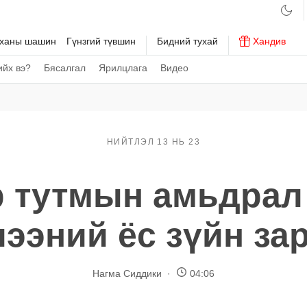
рханы шашин
Гүнзгий түвшин
Бидний тухай
Хандив
хийх вэ?
Бясалгал
Ярилцлага
Видео
НИЙТЛЭЛ 13 НЬ 23
 тутмын амьдрал
лээний ёс зүйн за
Нагма Сиддики
04:06