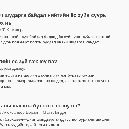
ч шударга байдал нийтийн ёс зүйн суурь
х нь
р Т. К. Мишра
ргэн, сайн хүн байхад бидэнд ёс зүйн үнэт зүйлс хэрэгтэй.
 суурь бол өөрт болон бусдад үнэнч шударга хандах.
ийн ёс зүй гэж юу вэ?
Доржи Дамдул
йн ёс зүй нь дэлхий дахины хүн нэг бүрээр хүлээн
өрөгдөх, амар амгалан, эв нэгдэл, аз жаргалд хөтлөх үнэт
үд юм.
ханы шашны бүтээл гэж юу вэ?
р Александер Берзин , Матт Линден
ал бэрхшээлүүдийг шийдвэрлэхэд туслах Бурханы шашны
бүтээлүүдийн тухай товч ойлголт.