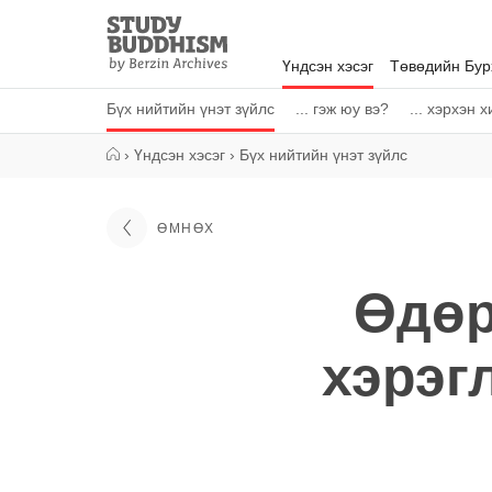
Close
Study
Buddhism
Үндсэн хэсэг
Төвөдийн Бу
Home
Бүх нийтийн үнэт зүйлс
... гэж юу вэ?
... хэрхэн 
›
Үндсэн хэсэг
›
Бүх нийтийн үнэт зүйлс
ӨМНӨХ
Өдөр
хэрэг