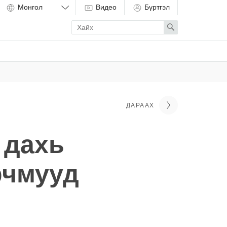
Видео
Бүртгэл
Enter
Search
search
term
ДАРААХ
 дахь
рчмууд