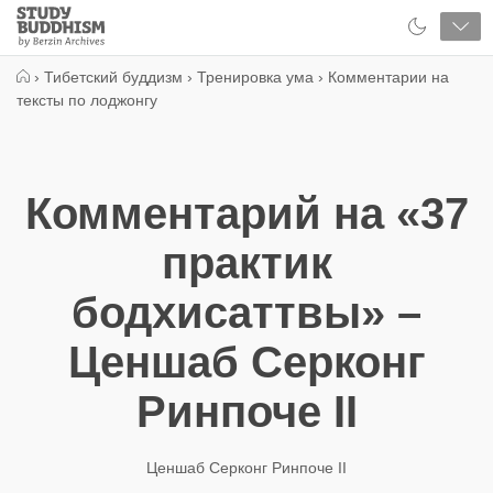
Close
Study
Buddhism
Home
›
Тибетский буддизм
›
Тренировка ума
›
Комментарии на
тексты по лоджонгу
Комментарий на «37
практик
бодхисаттвы» –
Ценшаб Серконг
Ринпоче II
Ценшаб Серконг Ринпоче II