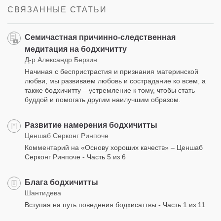
СВЯЗАННЫЕ СТАТЬИ
Семичастная причинно-следственная
медитация на бодхичитту
Д-р Александр Берзин
Начиная с беспристрастия и признания материнской
любви, мы развиваем любовь и сострадание ко всем, а
также бодхичитту – устремление к тому, чтобы стать
буддой и помогать другим наилучшим образом.
Развитие намерения бодхичитты
Ценшаб Серконг Ринпоче
Комментарий на «Основу хороших качеств» – Ценшаб
Серконг Ринпоче - Часть 5 из 6
Блага бодхичитты
Шантидева
Вступая на путь поведения бодхисаттвы - Часть 1 из 11