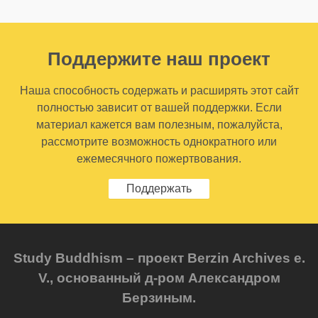
Поддержите наш проект
Наша способность содержать и расширять этот сайт
полностью зависит от вашей поддержки. Если
материал кажется вам полезным, пожалуйста,
рассмотрите возможность однократного или
ежемесячного пожертвования.
Поддержать
Study Buddhism – проект Berzin Archives e.
V., основанный д-ром Александром
Берзиным.