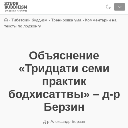
Close
Study
Buddhism
Home
›
Тибетский буддизм
›
Тренировка ума
›
Комментарии на
тексты по лоджонгу
Объяснение
«Тридцати семи
практик
бодхисаттвы» – д-р
Берзин
Д-р Александр Берзин