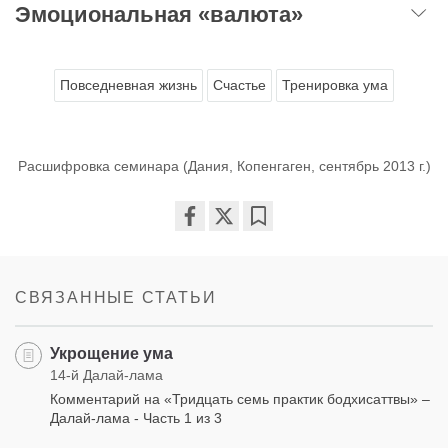
Эмоциональная «валюта»
Повседневная жизнь
Счастье
Тренировка ума
Расшифровка семинара (Дания, Копенгаген, сентябрь 2013 г.)
Share
Bookmark
on
facebook
СВЯЗАННЫЕ СТАТЬИ
Укрощение ума
14-й Далай-лама
Комментарий на «Тридцать семь практик бодхисаттвы» –
Далай-лама - Часть 1 из 3