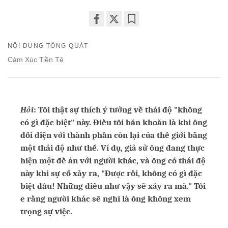
Share
Bookmark
on
NỘI DUNG TỔNG QUÁT
facebook
Cảm Xúc Tiền Tệ
Hỏi
: Tôi thật sự thích ý tưởng về thái độ "không
có gì đặc biệt" này. Điều tôi băn khoăn là khi ông
đối diện với thành phần còn lại của thế giới bằng
một thái độ như thế. Ví dụ, giả sử ông đang thực
hiện một đề án với người khác, và ông có thái độ
này khi sự cố xảy ra, "Được rồi, không có gì đặc
biệt đâu! Những điều như vậy sẽ xảy ra mà." Tôi
e rằng người khác sẽ nghĩ là ông không xem
trọng sự việc.