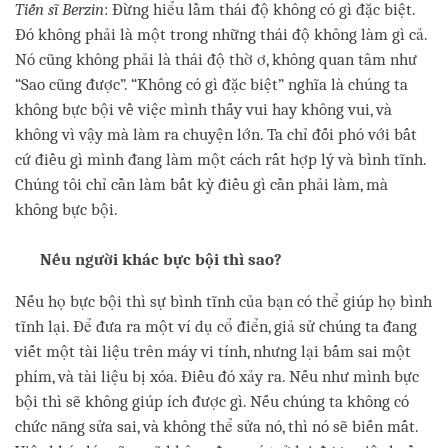
Tiến sĩ Berzin
: Đừng hiểu lầm thái độ không có gì đặc biệt.
Đó không phải là một trong những thái độ không làm gì cả.
Nó cũng không phải là thái độ thờ ơ, không quan tâm như
“Sao cũng được”. “Không có gì đặc biệt” nghĩa là chúng ta
không bực bội về việc mình thấy vui hay không vui, và
không vì vậy mà làm ra chuyện lớn. Ta chỉ đối phó với bất
cứ điều gì mình đang làm một cách rất hợp lý và bình tĩnh.
Chúng tôi chỉ cần làm bất kỳ điều gì cần phải làm, mà
không bực bội.
Nếu người khác bực bội thì sao?
Nếu họ bực bội thì sự bình tĩnh của bạn có thể giúp họ bình
tĩnh lại. Để đưa ra một ví dụ cổ điển, giả sử chúng ta đang
viết một tài liệu trên máy vi tính, nhưng lại bấm sai một
phím, và tài liệu bị xóa. Điều đó xảy ra. Nếu như mình bực
bội thì sẽ không giúp ích được gì. Nếu chúng ta không có
chức năng sửa sai, và không thể sửa nó, thì nó sẽ biến mất.