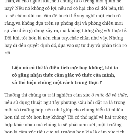
thân, và cho người kia, nếu chúng ta ở trong mối quan hệ
này? Nếu nó không có lợi, nếu nó có hại cho cả đôi bên, thì
ta sẽ chấm dứt nó. Vấn đề là có thể suy nghĩ một cách rõ
ràng, và không dựa trên sự phóng đại và phóng chiếu mọi
sự vào điều gì đang xảy ra, mà không tương ứng với thực tế.
Đôi khi, tốt hơn là nên chia tay, chắc chắn như vậy. Nhưng
hãy đi đến quyết định đó, dựa vào sự tư duy và phân tích rõ
rệt.
Liệu nó có thể là điều tích cực hay không, khi ta
cố gắng nhận thức cảm giác vô thức của mình,
và thể hiện chúng một cách trung thực ?
Thường thì chúng ta trải nghiệm cảm xúc ở
mức độ vô thức
,
nếu sử dụng thuật ngữ Tây phương. Câu hỏi đặt ra là trong
một số trường hợp, nếu như giúp cho chúng biểu lộ nhiều
hơn thì có tốt hơn hay không? Tôi có thể nghĩ về hai trường
hợp khác nhau mà chúng ta sẽ phải xem xét, một trường
hợp là cảm xúc tiêu cực, và trường hợp kia là cảm xúc tích