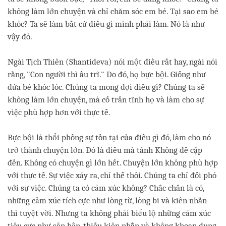
không làm lớn chuyện và chỉ chăm sóc em bé. Tại sao em bé
khóc? Ta sẽ làm bất cứ điều gì mình phải làm. Nó là như
vậy đó.
Ngài Tịch Thiên (Shantideva) nói một điều rất hay, ngài nói
rằng, "Con người thì ấu trĩ." Do đó, họ bực bội. Giống như
đứa bé khóc lóc. Chúng ta mong đợi điều gì? Chúng ta sẽ
không làm lớn chuyện, mà cố trấn tĩnh họ và làm cho sự
việc phù hợp hơn với thực tế.
Bực bội là thổi phồng sự tồn tại của điều gì đó, làm cho nó
trở thành chuyện lớn. Đó là điều mà tánh Không đề cập
đến. Không có chuyện gì lớn hết. Chuyện lớn không phù hợp
với thực tế. Sự việc xảy ra, chỉ thế thôi. Chúng ta chỉ đối phó
với sự việc. Chúng ta có cảm xúc không? Chắc chắn là có,
những cảm xúc tích cực như lòng từ, lòng bi và kiên nhẫn
thì tuyệt vời. Nhưng ta không phải biểu lộ những cảm xúc
tiêu cực như sân hận, thiếu kiên nhẫn và không khoan dung,