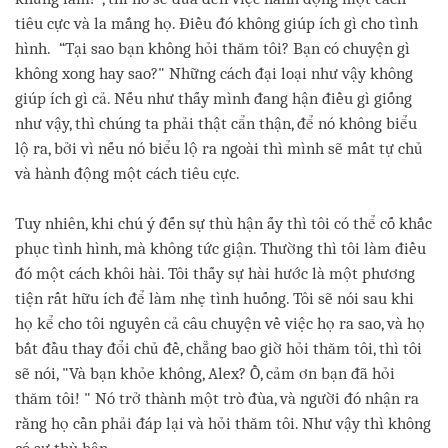
tiêu cực và la mắng họ. Điều đó không giúp ích gì cho tình
hình. “Tại sao bạn không hỏi thăm tôi? Bạn có chuyện gì
không xong hay sao?" Những cách đại loại như vậy không
giúp ích gì cả. Nếu như thấy mình đang hận điều gì giống
như vậy, thì chúng ta phải thật cẩn thận, để nó không biểu
lộ ra, bởi vì nếu nó biểu lộ ra ngoài thì mình sẽ mất tự chủ
và hành động một cách tiêu cực.
Tuy nhiên, khi chú ý đến sự thù hận ấy thì tôi có thể cố khắc
phục tình hình, mà không tức giận. Thường thì tôi làm điều
đó một cách khôi hài. Tôi thấy sự hài hước là một phương
tiện rất hữu ích để làm nhẹ tình huống. Tôi sẽ nói sau khi
họ kể cho tôi nguyên cả câu chuyện về việc họ ra sao, và họ
bắt đầu thay đổi chủ đề, chẳng bao giờ hỏi thăm tôi, thì tôi
sẽ nói, "Và bạn khỏe không, Alex? Ồ, cảm ơn bạn đã hỏi
thăm tôi! " Nó trở thành một trò đùa, và người đó nhận ra
rằng họ cần phải đáp lại và hỏi thăm tôi. Như vậy thì không