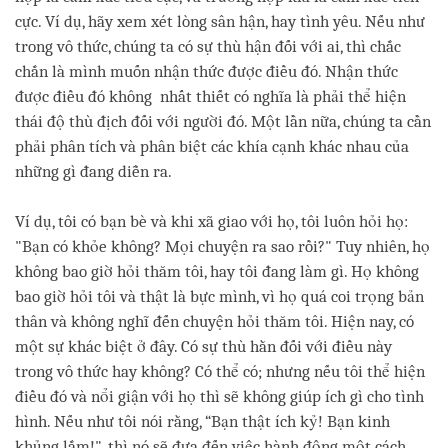
cực. Ví dụ, hãy xem xét lòng sân hận, hay tình yêu. Nếu như
trong vô thức, chúng ta có sự thù hận đối với ai, thì chắc
chắn là mình muốn nhận thức được điều đó. Nhận thức
được điều đó không nhất thiết có nghĩa là phải thể hiện
thái độ thù địch đối với người đó. Một lần nữa, chúng ta cần
phải phân tích và phân biệt các khía cạnh khác nhau của
những gì đang diễn ra.
Ví dụ, tôi có bạn bè và khi xã giao với họ, tôi luôn hỏi họ:
"Bạn có khỏe không? Mọi chuyện ra sao rồi?" Tuy nhiên, họ
không bao giờ hỏi thăm tôi, hay tôi đang làm gì. Họ không
bao giờ hỏi tôi và thật là bực mình, vì họ quá coi trọng bản
thân và không nghĩ đến chuyện hỏi thăm tôi. Hiện nay, có
một sự khác biệt ở đây. Có sự thù hằn đối với điều này
trong vô thức hay không? Có thể có; nhưng nếu tôi thể hiện
điều đó và nổi giận với họ thì sẽ không giúp ích gì cho tình
hình. Nếu như tôi nói rằng, “Bạn thật ích kỷ! Bạn kinh
khủng lắm!", thì nó sẽ đưa đến việc hành động một cách