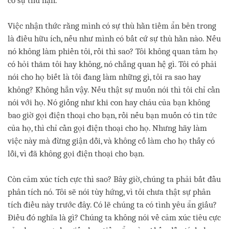
có sự thù hận.
Việc nhận thức rằng mình có sự thù hằn tiềm ẩn bên trong
là điều hữu ích, nếu như mình có bất cứ sự thù hằn nào. Nếu
nó không làm phiền tôi, rồi thì sao? Tôi không quan tâm họ
có hỏi thăm tôi hay không, nó chẳng quan hệ gì. Tôi có phải
nói cho họ biết là tôi đang làm những gì, tôi ra sao hay
không? Không hẳn vậy. Nếu thật sự muốn nói thì tôi chỉ cần
nói với họ. Nó giống như khi con hay cháu của bạn không
bao giờ gọi điện thoại cho bạn, rồi nếu bạn muốn có tin tức
của họ, thì chỉ cần gọi điện thoại cho họ. Nhưng hãy làm
việc này mà đừng giận dỗi, và không cố làm cho họ thấy có
lỗi, vì đã không gọi điện thoại cho bạn.
Còn cảm xúc tích cực thì sao? Bây giờ, chúng ta phải bắt đầu
phân tích nó. Tôi sẽ nói tùy hứng, vì tôi chưa thật sự phân
tích điều này trước đây. Có lẽ chúng ta có tình yêu ẩn giấu?
Điều đó nghĩa là gì? Chúng ta không nói về cảm xúc tiêu cực