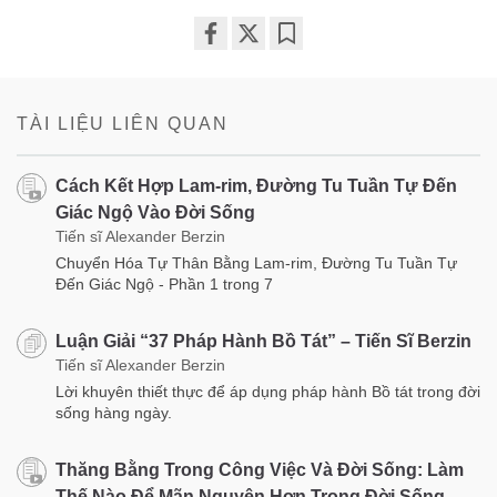
Share
Bookmark
on
facebook
TÀI LIỆU LIÊN QUAN
Cách Kết Hợp Lam-rim, Đường Tu Tuần Tự Đến
Giác Ngộ Vào Đời Sống
Tiến sĩ Alexander Berzin
Chuyển Hóa Tự Thân Bằng Lam-rim, Đường Tu Tuần Tự
Đến Giác Ngộ - Phần 1 trong 7
Luận Giải “37 Pháp Hành Bồ Tát” – Tiến Sĩ Berzin
Tiến sĩ Alexander Berzin
Lời khuyên thiết thực để áp dụng pháp hành Bồ tát trong đời
sống hàng ngày.
Thăng Bằng Trong Công Việc Và Đời Sống: Làm
Thế Nào Để Mãn Nguyện Hơn Trong Đời Sống