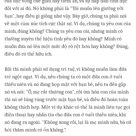
của dục vọng che giấu hay tiềm ẩn, và sự hấp dẫn tính dục
đối với ai đó. Nó không phải là "Tôi muốn lên giường với
bạn", hay điều gì giống như vậy. Bây giờ, chúng ta phải nói
về một cảm xúc tích cực thật sự. Ví dụ, chúng ta yêu con của
mình, đúng không? Chúng ta yêu con cái, nhưng mình có
thường xuyên thể hiện tình yêu đó hay không? Mình có
muốn đưa nó lên một mức độ rõ rệt hơn hay không? Đúng,
điều đó có thể hữu ích.
Rồi thì mình phải sử dụng trí tuệ, vì không muốn làm đứa
trẻ ngột ngạt. Ví dụ, nếu chúng ta có một đứa con ở tuổi
thiếu niên và nó đang họp mặt với bạn bè, nếu ta đến gặp
nó và nói: "Ồ, mẹ rất thương con", rồi ôm hôn con của mình
thì nó sẽ lúng túng trước mặt bạn bè, và điều đó hoàn toàn
không thích hợp. Một ví dụ khác có thể là mình liên tục gọi
điện thoại hay nhắn tin cho đứa con ở tuổi thiếu niên, khi
nó đang ra ngoài. "Không xong rồi, lại là mẹ mình nữa, bà cứ
hỏi thăm mình có ổn không.”.