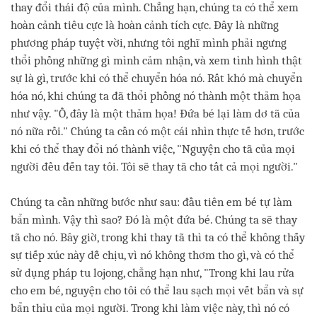
thay đổi thái độ của mình. Chẳng hạn, chúng ta có thể xem
hoàn cảnh tiêu cực là hoàn cảnh tích cực. Đây là những
phương pháp tuyệt vời, nhưng tôi nghĩ mình phải ngưng
thổi phồng những gì mình cảm nhận, và xem tình hình thật
sự là gì, trước khi có thể chuyển hóa nó. Rất khó mà chuyển
hóa nó, khi chúng ta đã thổi phồng nó thành một thảm họa
như vậy. "Ồ, đây là một thảm họa! Đứa bé lại làm dơ tã của
nó nữa rồi." Chúng ta cần có một cái nhìn thực tế hơn, trước
khi có thể thay đổi nó thành việc, "Nguyện cho tã của mọi
người đều đến tay tôi. Tôi sẽ thay tã cho tất cả mọi người."
Chúng ta cần những bước như sau: đầu tiên em bé tự làm
bẩn mình. Vậy thì sao? Đó là một đứa bé. Chúng ta sẽ thay
tã cho nó. Bây giờ, trong khi thay tã thì ta có thể không thấy
sự tiếp xúc này dễ chịu, vì nó không thơm tho gì, và có thể
sử dụng pháp tu lojong, chẳng hạn như, "Trong khi lau rửa
cho em bé, nguyện cho tôi có thể lau sạch mọi vết bẩn và sự
bẩn thỉu của mọi người. Trong khi làm việc này, thì nó có