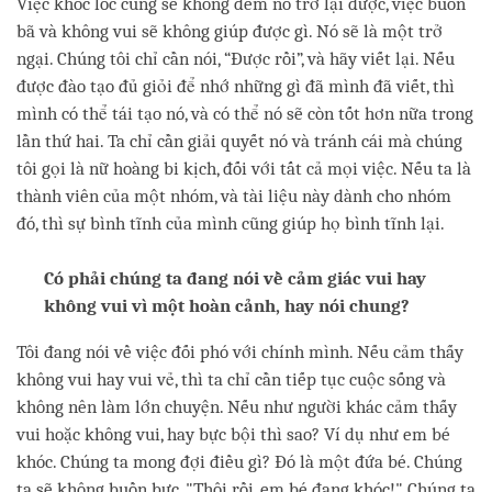
Việc khóc lóc cũng sẽ không đem nó trở lại được, việc buồn
bã và không vui sẽ không giúp được gì. Nó sẽ là một trở
ngại. Chúng tôi chỉ cần nói, “Được rồi”, và hãy viết lại. Nếu
được đào tạo đủ giỏi để nhớ những gì đã mình đã viết, thì
mình có thể tái tạo nó, và có thể nó sẽ còn tốt hơn nữa trong
lần thứ hai. Ta chỉ cần giải quyết nó và tránh cái mà chúng
tôi gọi là nữ hoàng bi kịch, đối với tất cả mọi việc. Nếu ta là
thành viên của một nhóm, và tài liệu này dành cho nhóm
đó, thì sự bình tĩnh của mình cũng giúp họ bình tĩnh lại.
Có phải chúng ta đang nói về cảm giác vui hay
không vui vì một hoàn cảnh, hay nói chung?
Tôi đang nói về việc đối phó với chính mình. Nếu cảm thấy
không vui hay vui vẻ, thì ta chỉ cần tiếp tục cuộc sống và
không nên làm lớn chuyện. Nếu như người khác cảm thấy
vui hoặc không vui, hay bực bội thì sao? Ví dụ như em bé
khóc. Chúng ta mong đợi điều gì? Đó là một đứa bé. Chúng
ta sẽ không buồn bực, "Thôi rồi, em bé đang khóc!" Chúng ta