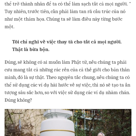
thể trở thành nhân để ta có thể làm sạch tất cả mọi người. "
Tuy nhiên, trước tiên, cần phải làm tan rã cấu trúc của nó
như một thảm họa. Chúng ta sẽ làm điều này từng bước
một.
Tôi chỉ nghĩ về việc thay tã cho tất cả mọi người.
Thật là bừa bộn.
Đúng, sẽ không có ai muốn làm Phật tử, nếu chúng ta phải
cưu mang tất cả những rác rến của cả thế giới cho bản thân
mình, đó là sự thật. Theo nguyên tắc chung, nếu chúng ta có
thể sử dụng các ví dụ hài hước về sự việc, thì nó sẽ tạo ta ấn
tượng sâu sắc hơn, so với việc sử dụng các ví dụ nhàm chán.
Đúng không?