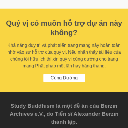
Quý vị có muốn hỗ trợ dự án này
không?
Khả năng duy trì và phát triển trang mạng này hoàn toàn
nhờ vào sự hỗ trợ của quý vị. Nếu nhận thấy tài liệu của
chúng tôi hữu ích thì xin quý vị cúng dường cho trang
mạng Phật pháp một lần hay hàng tháng.
Cúng Dường
Study Buddhism là một đề án của Berzin
Archives e.V., do Tiến sĩ Alexander Berzin
thành lập.