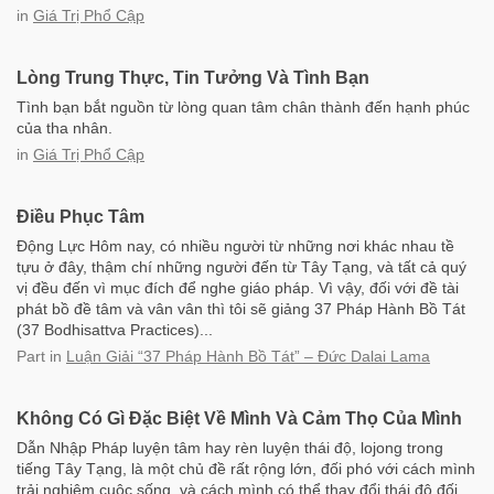
in
Giá Trị Phổ Cập
Lòng Trung Thực, Tin Tưởng Và Tình Bạn
Tình bạn bắt nguồn từ lòng quan tâm chân thành đến hạnh phúc
của tha nhân.
in
Giá Trị Phổ Cập
Điều Phục Tâm
Động Lực Hôm nay, có nhiều người từ những nơi khác nhau tề
tựu ở đây, thậm chí những người đến từ Tây Tạng, và tất cả quý
vị đều đến vì mục đích để nghe giáo pháp. Vì vậy, đối với đề tài
phát bồ đề tâm và vân vân thì tôi sẽ giảng 37 Pháp Hành Bồ Tát
(37 Bodhisattva Practices)...
Part
in
Luận Giải “37 Pháp Hành Bồ Tát” – Đức Dalai Lama
Không Có Gì Đặc Biệt Về Mình Và Cảm Thọ Của Mình
Dẫn Nhập Pháp luyện tâm hay rèn luyện thái độ, lojong trong
tiếng Tây Tạng, là một chủ đề rất rộng lớn, đối phó với cách mình
trải nghiệm cuộc sống, và cách mình có thể thay đổi thái độ đối