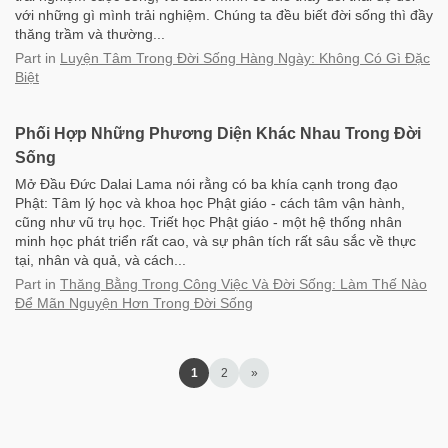
với những gì mình trải nghiệm. Chúng ta đều biết đời sống thì đầy
thăng trầm và thường...
Part
in
Luyện Tâm Trong Đời Sống Hàng Ngày: Không Có Gì Đặc
Biệt
Phối Hợp Những Phương Diện Khác Nhau Trong Đời
Sống
Mở Đầu Đức Dalai Lama nói rằng có ba khía cạnh trong đạo
Phật: Tâm lý học và khoa học Phật giáo - cách tâm vận hành,
cũng như vũ trụ học. Triết học Phật giáo - một hệ thống nhân
minh học phát triển rất cao, và sự phân tích rất sâu sắc về thực
tại, nhân và quả, và cách...
Part
in
Thăng Bằng Trong Công Việc Và Đời Sống: Làm Thế Nào
Để Mãn Nguyện Hơn Trong Đời Sống
1
2
»