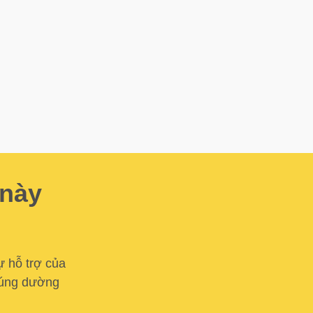
 này
ự hỗ trợ của
 cúng dường