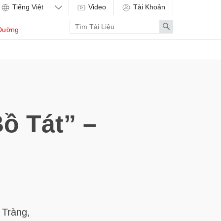
Video
Tài Khoản
Enter
Search
Dường
search
term
ồ Tát” –
 Tràng,