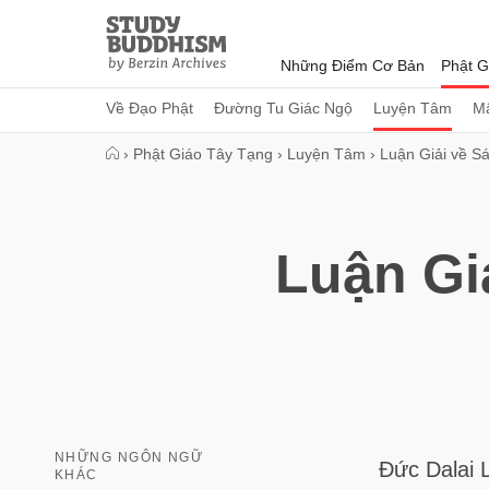
Close
Study
Buddhism
Những Điểm Cơ Bản
Phật G
Home
Về Đạo Phật
Đường Tu Giác Ngộ
Luyện Tâm
Mậ
›
Phật Giáo Tây Tạng
›
Luyện Tâm
›
Luận Giải về S
Luận Gi
NHỮNG NGÔN NGỮ
Đức Dalai 
KHÁC