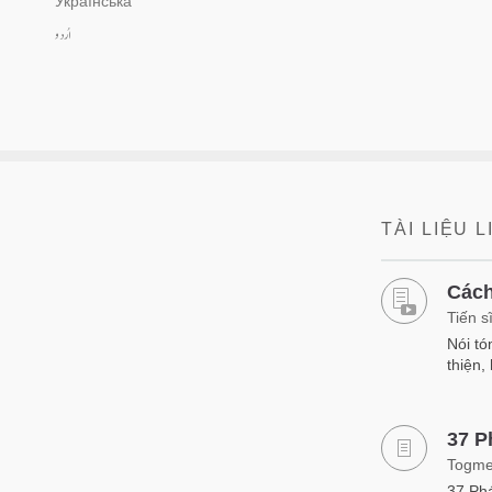
Українська
اُردو
TÀI LIỆU 
Cách
Tiến s
Nói tó
thiện,
37 P
Togme
37 Phá