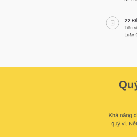
22 Đ
Tiến s
Luận G
Quý
Khả năng du
quý vị. Nế