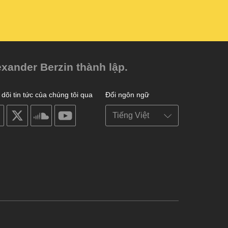
exander Berzin thành lập.
dõi tin tức của chúng tôi qua
Đổi ngôn ngữ
on
on
on
on
facebook
X
soundcloud
youtube