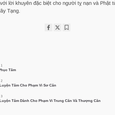
với lời khuyên đặc biệt cho người tỵ nạn và Phật 
ây Tạng.
Share
Bookmark
on
facebook
 1
Phục Tâm
 2
Luyện Tâm Cho Phạm Vi Sơ Căn
 3
Luyện Tâm Dành Cho Phạm Vi Trung Căn Và Thượng Căn