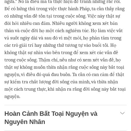
ngừa.” Nó là điều mà ta thực hiện để tránh những rắc rối.
Để có hứng thú trong việc thực hành Pháp, ta cần thấy rằng
có những vấn đề tồn tại trong cuộc sống. Việc này thật sự
đòi hỏi nhiều can đảm. Nhiều người không xem xét bản
thân và cuộc đời họ một cách nghiêm túc. Họ làm việc vất
vả suốt ngày dài và sau đó vì mệt mỏi, họ phân tâm trong
các trò giải trí hay những thứ tương tự vào buổi tối. Họ
không thật sự nhìn vào bên trong để xem xét các vấn đề
trong cuộc sống. Thậm chí, nếu như có xem xét vấn đề, họ
thật sự không muốn thừa nhận rằng cuộc sống này bất toại
nguyện, vì điều đó quá đau buồn. Ta cần có can cảm để thật
sự kiểm tra chất lượng đời sống của mình, và thừa nhận
một cách trung thực, khi nhận ra rằng đời sống này bất toại
nguyện.
Hoàn Cảnh Bất Toại Nguyện và
Nguyên Nhân