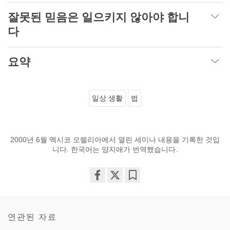
잘못된 믿음은 일으키지 않아야 합니
다
요약
일상 생활
법
2000년 6월 멕시코 모렐리아에서 열린 세미나 내용을 기록한 것입
니다. 한국어는 양지애가 번역했습니다.
Share
Bookmark
on
facebook
연관된 자료