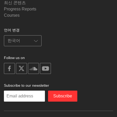
최신 콘텐츠
Progress Reports
Courses
언어 변경
Follow us on
on
on
on
on
facebook
X
soundcloud
youtube
Subscribe to our newsletter
Enter
Subscribe
your
email