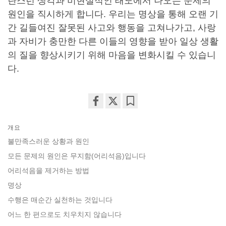
란스런 생각과 비현실적인 태도에서 나오는 문제의
원인을 직시하게 합니다. 우리는 명상을 통해 오랜 기
간 길들여진 잘못된 사고와 행동을 고쳐나가고, 사랑
과 자비가 충만한 다른 이들의 영향을 받아 일상 생활
의 질을 향상시키기 위해 마음을 변화시킬 수 있습니
다.
Share
Bookmark
on
개요
facebook
불만족스러운 상황과 원인
모든 문제의 원인은 무지함(어리석음)입니다
어리석음을 제거하는 방법
명상
수행은 매순간 실천하는 것입니다
어느 한 편으로도 치우치지 않습니다