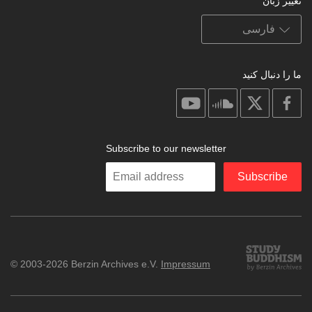
تغییر زبان
ما را دنبال کنید
on
on
on
on
youtube
soundcloud
facebook
X
Subscribe to our newsletter
Enter
Subscribe
your
email
Study
© 2003-2026 Berzin Archives e.V.
Impressum
Buddhism
Home