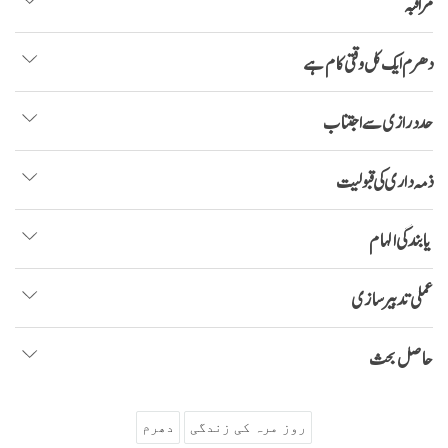
مراقبہ
دھرم ایک کل وقتی کام ہے
حد درازی سے اجتناب
ذمہ داری کی قبولیت
یابندگی الہام
عملی تدبیر سازی
حاصل بحث
روز مرہ کی زندگی
دھرم