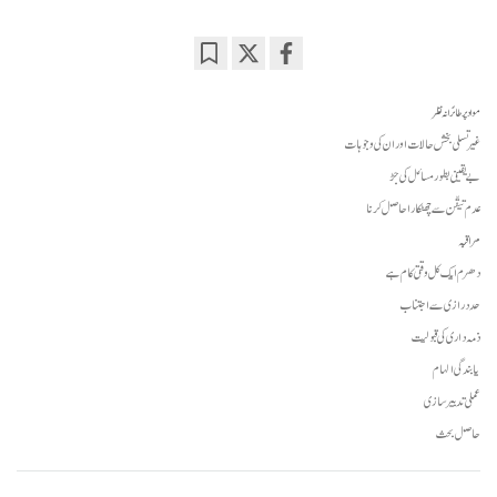
Bookmark
Share
on
مواد پر طائرانہ نظر
facebook
غیر تسلی بخش حالات اور ان کی وجوہات
بے یقینی بطور مسائل کی جڑ
عدم تیقّن سے چھٹکارا حاصل کرنا
مراقبہ
دھرم ایک کل وقتی کام ہے
حد درازی سے اجتناب
ذمہ داری کی قبولیت
یابندگی الہام
عملی تدبیر سازی
حاصل بحث