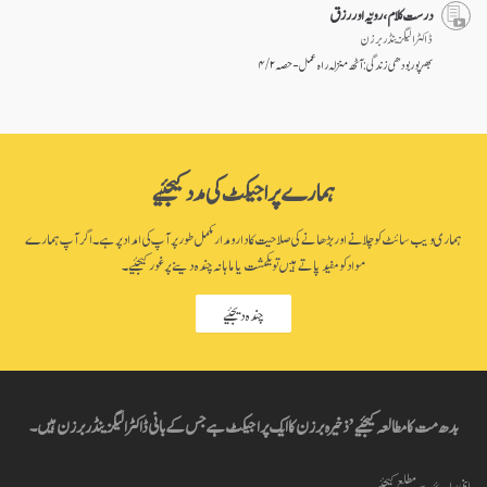
درست کلام، رویّہ اور رزق
ڈاکٹر الیگزینڈر برزن
بھرپور بودھی زندگی: آٹھ منزلہ راہ عمل - حصہ ۲ / ۴
ہمارے پراجیکٹ کی مدد کیجئیے
ہماری ویب سائٹ کو چلانے اور بڑھانے کی صلاحیت کا دارومدار مکمل طور پر آپ کی امداد پر ہے۔ اگر آپ ہمارے
مواد کو مفید پاتے ہیں تو یکمشت یا ماہانہ چندہ دینے پر غور کیجئیے۔
چندہ دیجئیے
بدھ مت کا مطالعہ کیجئیے’ ذخیرہ برزن کا ایک پراجیکٹ ہے جس کے بانی ڈاکٹر الیگزینڈر برزن ہیں۔
اپنی راۓ سے مطلع کیجئیے