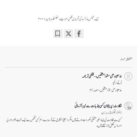
ایک مجلس مذاکرہ کی تحریری نقل، موریلیا۔ میکسیکو ۔ جون، ۲۰۰۰
Bookmark
Share
on
facebook
متعلقہ مواد
۳۷ بودھی ستوا مشقیں – لفظی ترجمہ
توگمے زنگپو
۳۷ بودھی ستوا مشقیں - حصہ ۱ / ۲
لگاوٹ: پریشان کن جذبات سے نبرد آزمائی
ڈاکٹر الیگزینڈر برزن
کسی سے لگاوٹ کی بنیاد غیر حقیقی تصورات ہوتے ہیں؛ مگر وسیع النظری کے توسط سے، ہم کسی شخص سے ایک محبت بھرا اور پُر
احساس تعلق جوڑ سکتے ہیں۔