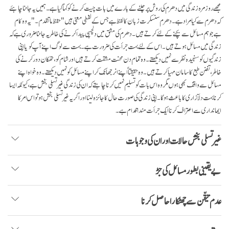
مجھے روز مرہ زندگی میں دھرم کی روش پر چلنے کے بارے میں بات چیت کرنے کو کہا گیا ہے۔ ہمیں یہ جاننا چاہئے
کہ دھرم سے کیا مراد ہے۔ دھرم سنسکرت زبان کا لفظ ہے جس کے لفظی معنی ہیں " حفظ ما تقدم۔ " یہ وہ کام
ہے جو ہم مسائل سے بچنے کے لئے کرتے ہیں۔ دھرم کی مشق میں دلچسپی پیدا کرنے کی خاطر یہ جاننا ضروری ہے کہ
زندگی میں مسائل ہوتے ہیں۔ اس کے لئے بہت جرأت کی ضرورت ہے۔ بہت سے لوگ اپنے آپ کو یا اپنی
زندگیوں کو سنجیدہ نظر سے نہیں دیکھتے۔ وہ تمام دن محنت مشقت کرتے ہیں اور شام کو، تھکان دور کرنے کی
خاطر، تفنن طبع کا سامان مہیا کرتے ہیں۔ وہ حقیقتاً اپنے انر جھانک کر اپنے مسائل کو نہیں دیکھتے۔ وہ خواہ اپنے
مسائل سے واقف بھی ہوں مگر وہ اس بات کو تسلیم نہیں کرنا چاہتے کہ ان کی زندگی غیر تسلی بخش ہے، کیونکہ ایسا
کرنا بہت دلآزاری کا باعث ہو گا۔ اپنی زندگی کی صورت حال کا جائزہ لینا اور اگر یہ غیر تسلی بخش ہو تو اس امر کا
ایمانداری سے اعتراف کرنا ایک جرأت مند اقدام ہے۔
غیر تسلی بخش حالات اور ان کی وجوہات
بے یقینی بطور مسائل کی جڑ
عدم تیقّن سے چھٹکارا حاصل کرنا