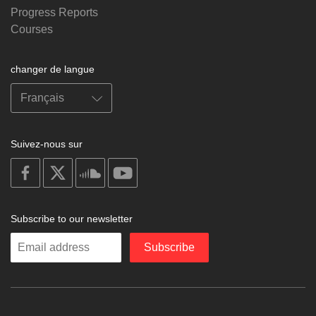
Progress Reports
Courses
changer de langue
Suivez-nous sur
on
on
on
on
facebook
X
soundcloud
youtube
Subscribe to our newsletter
Enter
Subscribe
your
email