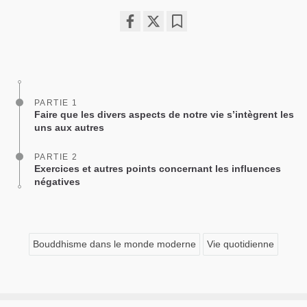
Share
Bookmark
on
facebook
PARTIE 1
Faire que les divers aspects de notre vie s’intègrent les
uns aux autres
PARTIE 2
Exercices et autres points concernant les influences
négatives
Bouddhisme dans le monde moderne
Vie quotidienne