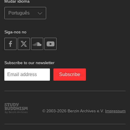
Mudar idioma
Siga-nos no
on
on
on
on
facebook
X
soundcloud
youtube
Subscribe to our newsletter
Enter
Subscribe
your
email
Study
© 2003-2026 Berzin Archives e.V.
Impressum
Buddhism
Home