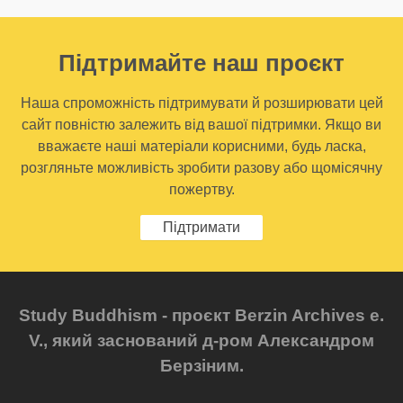
Підтримайте наш проєкт
Наша спроможність підтримувати й розширювати цей
сайт повністю залежить від вашої підтримки. Якщо ви
вважаєте наші матеріали корисними, будь ласка,
розгляньте можливість зробити разову або щомісячну
пожертву.
Підтримати
Study Buddhism - проєкт Berzin Archives e.
V., який заснований д-ром Александром
Берзіним.