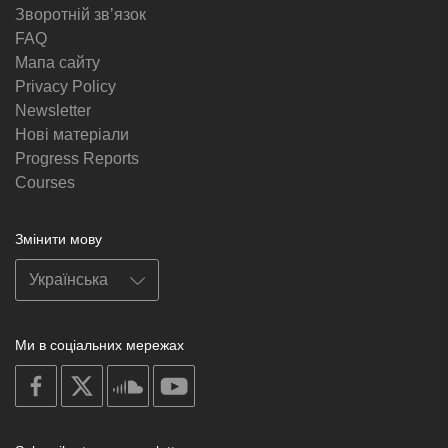
Зворотній звʼязок
FAQ
Мапа сайту
Privacy Policy
Newsletter
Нові матеріали
Progress Reports
Courses
Змінити мову
Ми в соціальних мережах
on
on
on
on
facebook
X
soundcloud
youtube