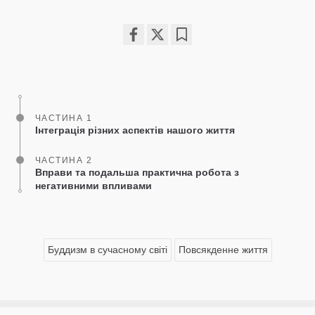
Share
Bookmark
on
facebook
ЧАСТИНА 1
Інтеграція різних аспектів нашого життя
ЧАСТИНА 2
Вправи та подальша практична робота з
негативними впливами
Буддизм в сучасному світі
Повсякденне життя