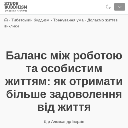
Close
Study
Buddhism
Home
›
Тибетський буддизм
›
Тренування ума
›
Долаємо життєві
виклики
Баланс між роботою
та особистим
життям: як отримати
більше задоволення
від життя
Д-р Александр Берзін